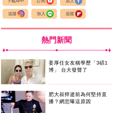
下載APP
訂閱
加入
追蹤
加入
追蹤
熱門新聞
姜厚任女友稱學歷「3碩1
博」 台大發聲了
肥大叔猝逝前為何堅持直
播？網悲曝這原因