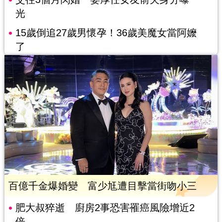
光
15歲倒追27歲男懷孕！36歲美魔女當阿嬤
了
百億千金爆婚變 富少尪遭目擊當街吻小三
肥大叔猝逝 廚房2事恐害罹癌風險增近2
倍