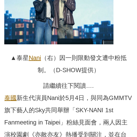
▲泰星
Nani
（右）因一則限動發文遭中粉抵
制。（D-SHOW提供）
請繼續往下閱讀….
泰國
新生代演員Nani於5月4日，與同為GMMTV
旗下藝人的Sky共同舉辦「SKY-NANI 1st
Fanmeeting in Taipei」粉絲見面會，兩人因主
演校園劇《亦敵亦友》熱播受到關注，並在台