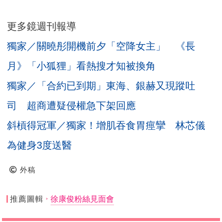
更多鏡週刊報導
獨家／關曉彤開機前夕「空降女主」 《長
月》「小狐狸」看熱搜才知被換角
獨家／「合約已到期」東海、銀赫又現蹤吐
司 超商遭疑侵權急下架回應
斜槓得冠軍／獨家！增肌吞食胃痙攣 林芯儀
為健身3度送醫
外稿
推薦圖輯
徐康俊粉絲見面會