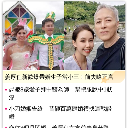
姜厚任新歡爆帶婚生子當小三！前夫嗆正宮
昆凌8歲愛子拜中醫為師 幫把脈說中1狀
況
小刀婚姻告終 昔砸百萬辦婚禮找連戰證
婚
交往3個月閃婚 姜厚任女友前夫身分曝