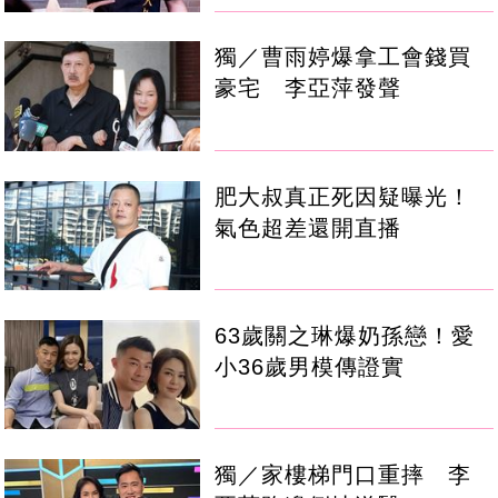
獨／曹雨婷爆拿工會錢買
豪宅 李亞萍發聲
肥大叔真正死因疑曝光！
氣色超差還開直播
63歲關之琳爆奶孫戀！愛
小36歲男模傳證實
獨／家樓梯門口重摔 李