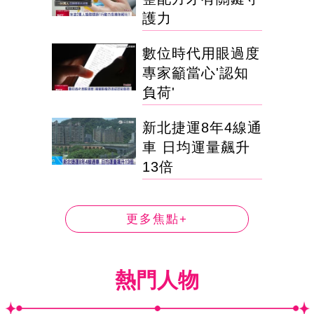
護力
數位時代用眼過度
專家籲當心'認知
負荷'
新北捷運8年4線通
車 日均運量飆升
13倍
更多焦點+
熱門人物