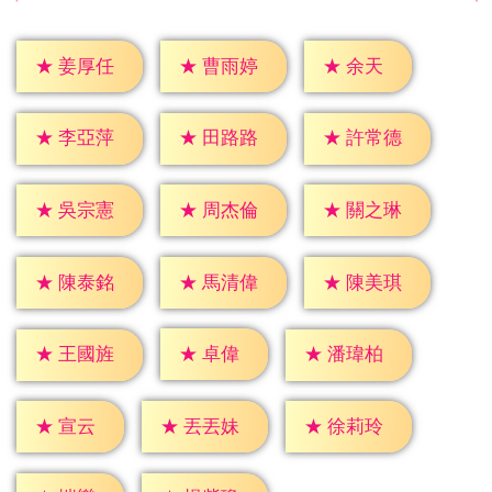
★
余天
★
姜厚任
★
曹雨婷
★
李亞萍
★
田路路
★
許常德
★
吳宗憲
★
周杰倫
★
關之琳
★
陳泰銘
★
馬清偉
★
陳美琪
★
卓偉
★
王國旌
★
潘瑋柏
★
宣云
★
丟丟妹
★
徐莉玲