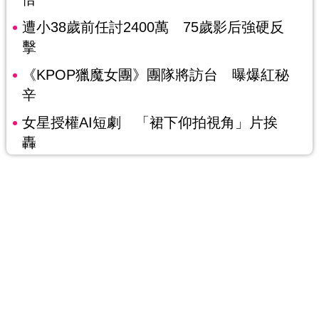
遭小38歲前任討2400萬 75歲影后強硬反
擊
《KPOP獵魔女團》團隊將訪台 曝爆紅秘
辛
女星授權AI短劇 「裙下仰拍視角」片挨
轟