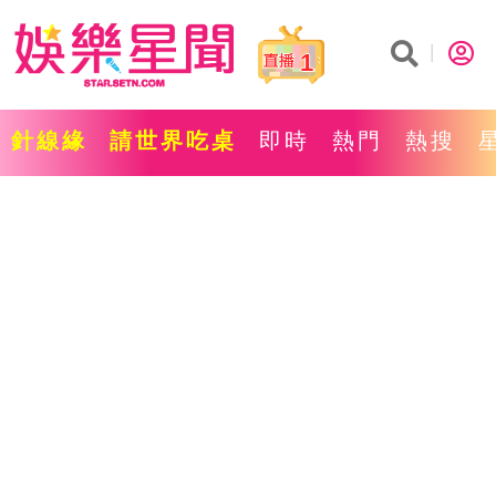
1
針線緣
請世界吃桌
即時
熱門
熱搜