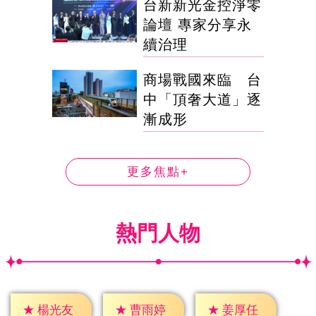
台新新光金控淨零
論壇 專家分享永
續治理
商場戰國來臨 台
中「頂奢大道」逐
漸成形
更多焦點+
熱門人物
★
楊光友
★
曹雨婷
★
姜厚任