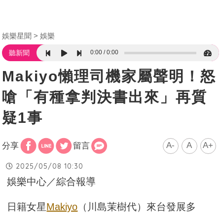
娛樂星聞
娛樂
0:00
0:00
聽新聞
Makiyo懶理司機家屬聲明！怒
嗆「有種拿判決書出來」再質
疑1事
A-
A
A+
分享
留言
2025/05/08 10:30
娛樂中心／綜合報導
日籍女星
Makiyo
（川島茉樹代）來台發展多