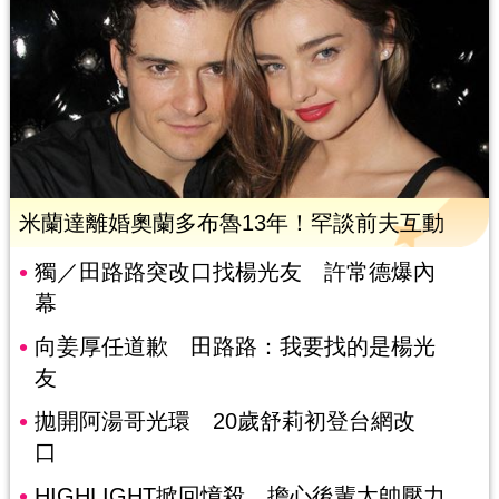
米蘭達離婚奧蘭多布魯13年！罕談前夫互動
獨／田路路突改口找楊光友 許常德爆內
幕
向姜厚任道歉 田路路：我要找的是楊光
友
拋開阿湯哥光環 20歲舒莉初登台網改
口
HIGHLIGHT掀回憶殺 擔心後輩太帥壓力