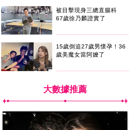
被目擊現身三總直腸科
67歲徐乃麟證實了
15歲倒追27歲男懷孕！36
歲美魔女當阿嬤了
大數據推薦