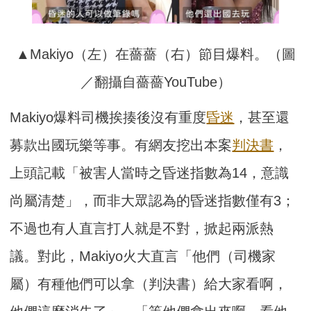
▲Makiyo（左）在薔薔（右）節目爆料。（圖
／翻攝自薔薔YouTube）
Makiyo爆料司機挨揍後沒有重度
昏迷
，甚至還
募款出國玩樂等事。有網友挖出本案
判決書
，
上頭記載「被害人當時之昏迷指數為14，意識
尚屬清楚」，而非大眾認為的昏迷指數僅有3；
不過也有人直言打人就是不對，掀起兩派熱
議。對此，Makiyo火大直言「他們（司機家
屬）有種他們可以拿（判決書）給大家看啊，