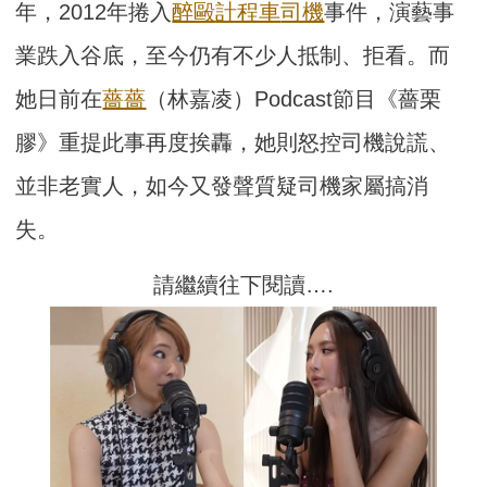
年，2012年捲入
醉毆
計程車
司機
事件，演藝事
業跌入谷底，至今仍有不少人抵制、拒看。而
她日前在
薔薔
（林嘉凌）Podcast節目《薔栗
膠》重提此事再度挨轟，她則怒控司機說謊、
並非老實人，如今又發聲質疑司機家屬搞消
失。
請繼續往下閱讀….