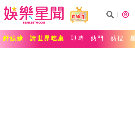
1
針線緣
請世界吃桌
即時
熱門
熱搜