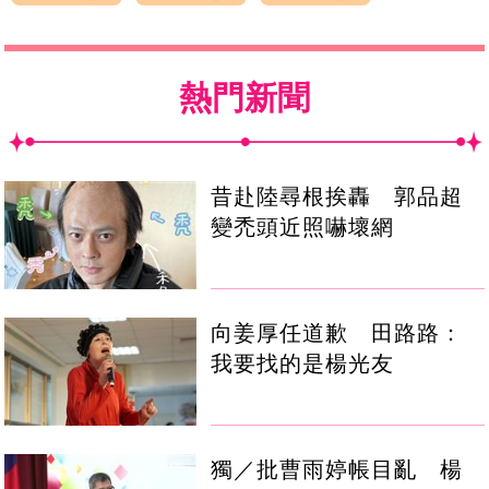
熱門新聞
昔赴陸尋根挨轟 郭品超
變禿頭近照嚇壞網
向姜厚任道歉 田路路：
我要找的是楊光友
獨／批曹雨婷帳目亂 楊