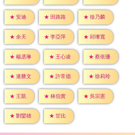
★
安迪
★
田路路
★
徐乃麟
★
余天
★
李亞萍
★
邱瓈寬
★
楊丞琳
★
王心凌
★
蔡依珊
★
連勝文
★
許常德
★
徐莉玲
★
王凱
★
林伯實
★
吳宗憲
★
甘比
★
劉鑾雄