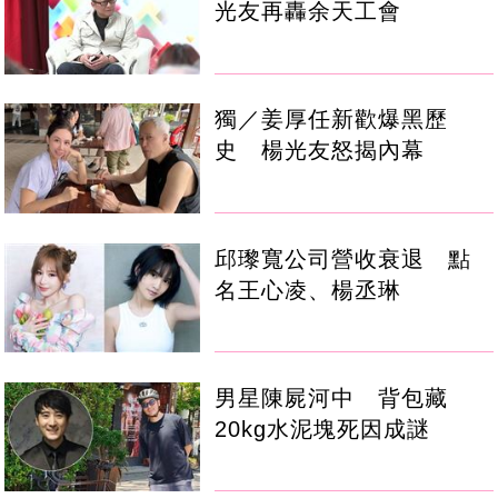
光友再轟余天工會
獨／姜厚任新歡爆黑歷
史 楊光友怒揭內幕
邱瓈寬公司營收衰退 點
名王心凌、楊丞琳
男星陳屍河中 背包藏
20kg水泥塊死因成謎