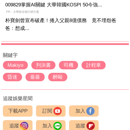
009829掌握AI關鍵 大華韓國KOSPI 50今強...
PR・大華銀全能行銷方案
朴寶劍曾宣布破產！捲入父親8億債務 竟不埋怨爸
爸：想成...
關鍵字
Makiyo
判決書
司機
計程車
昏迷
薔薔
醉毆
追蹤娛樂星聞
下載APP
訂閱
加入
追蹤
加入
追蹤