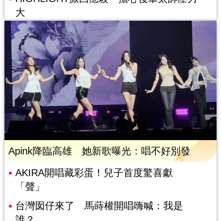
大
Apink降臨高雄 她新歌曝光：唱不好別發
AKIRA開唱藏彩蛋！兒子首度驚喜獻
「聲」
台灣囡仔來了 馬蒔權開唱嗨喊：我是
誰？