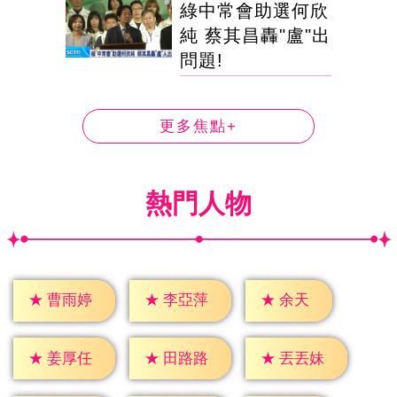
綠中常會助選何欣
純 蔡其昌轟"盧"出
問題!
更多焦點+
熱門人物
★
余天
★
曹雨婷
★
李亞萍
★
姜厚任
★
田路路
★
丟丟妹