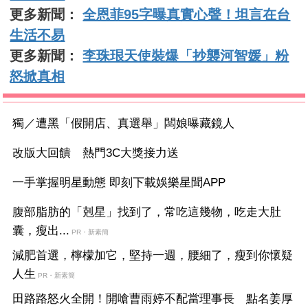
更多新聞：
全恩菲95字曝真實心聲！坦言在台
生活不易
更多新聞：
李珠珢天使裝爆「抄襲河智媛」粉
怒掀真相
獨／遭黑「假開店、真選舉」闆娘曝藏鏡人
改版大回饋 熱門3C大獎接力送
一手掌握明星動態 即刻下載娛樂星聞APP
腹部脂肪的「剋星」找到了，常吃這幾物，吃走大肚
囊，瘦出...
PR・新素簡
減肥首選，檸檬加它，堅持一週，腰細了，瘦到你懷疑
人生
PR・新素簡
田路路怒火全開！開嗆曹雨婷不配當理事長 點名姜厚