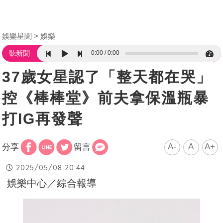
娛樂星聞
娛樂
0:00
0:00
聽新聞
37歲女星認了「整天都在哭」
控《棒棒堂》前夫拿保溫瓶暴
打IG再發聲
A-
A
A+
分享
留言
2025/05/08 20:44
娛樂中心／綜合報導