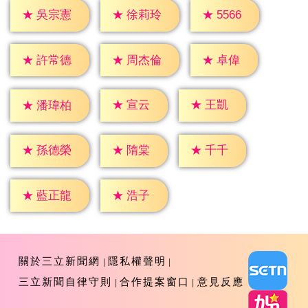
★
5566
★
吳宗憲
★
徐莉玲
★
卓偉
★
許常德
★
周杰倫
★
宣云
★
王凱
★
潘瑋柏
★
隋棠
★
千千
★
孫德榮
★
浩子
★
藍正龍
關於三立新聞網
隱私權聲明
三立新聞自律守則
合作提案窗口
意見反應