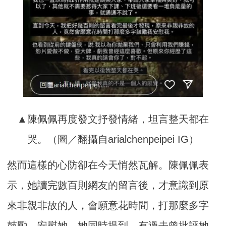
▲陳佩佩再度發文抒發情緒，坦言整天都在
哭。（圖／翻攝自arialchenpeipei IG）
然而這樣的心防卻在今天悄然瓦解。陳佩佩表
示，她讀完數百則網友的留言後，才意識到原
來非親非故的人，會願意花時間，打那麼多字
鼓勵、安慰她。她同時提到，有過去曾批評她