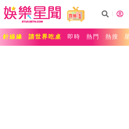
1
針線緣
請世界吃桌
即時
熱門
熱搜