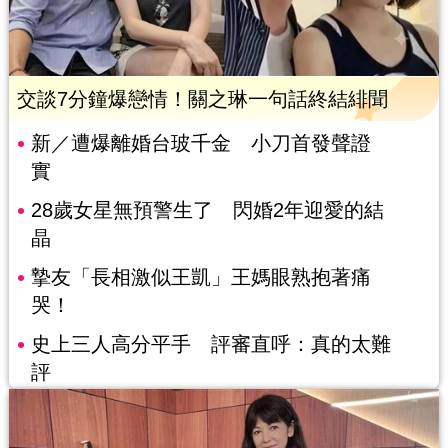
交談7分鐘爆戀情！關之琳一句話終結緋聞
新／遭爆離婚台玻千金 小刀首發聲證
實
28歲女星無預警生了 閃婚2年迎愛的結
晶
摯友「長相激似王凱」王媽眼熟抱著痛
哭！
史上三人高分平手 評審直呼：真的太難
評