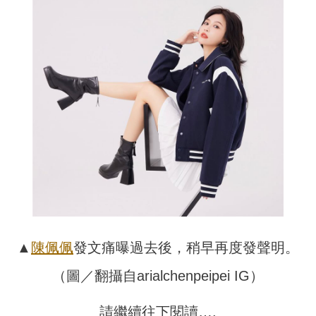
▲
陳佩佩
發文痛曝過去後，稍早再度發聲明。
（圖／翻攝自arialchenpeipei IG）
請繼續往下閱讀….