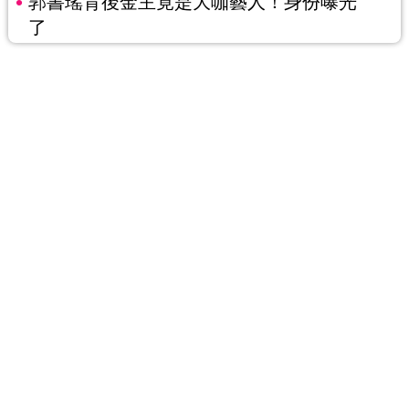
郭書瑤背後金主竟是大咖藝人！身份曝光
了