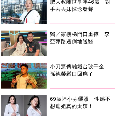
肥大叔離世享年46歲 對
手丟丟妹悼念發聲
獨／家樓梯門口重摔 李
亞萍路邊倒地送醫
小刀驚傳離婚台玻千金
孫德榮鬆口回應了
69歲陸小芬曬照 性感不
想遮姐真的太辣！