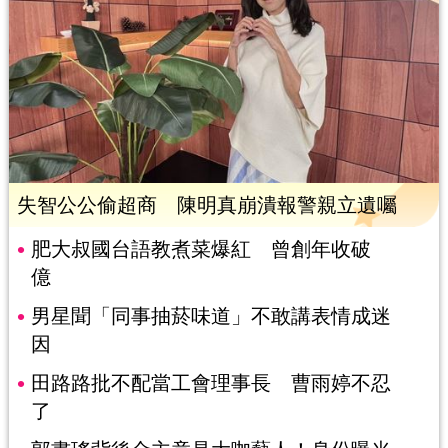
失智公公偷超商 陳明真崩潰報警親立遺囑
肥大叔國台語教煮菜爆紅 曾創年收破
億
男星聞「同事抽菸味道」不敢講表情成迷
因
田路路批不配當工會理事長 曹雨婷不忍
了