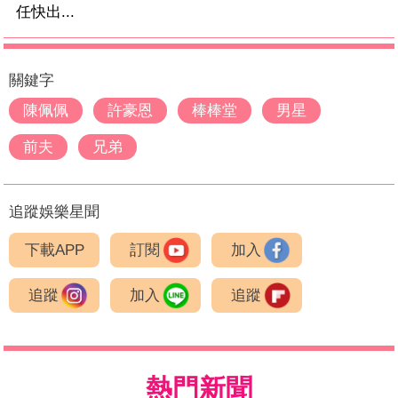
任快出...
關鍵字
陳佩佩
許豪恩
棒棒堂
男星
前夫
兄弟
追蹤娛樂星聞
下載APP
訂閱
加入
追蹤
加入
追蹤
熱門新聞