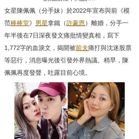
女星陳佩佩（分手妹）於2022年宣布與前《模
范
棒棒堂
》
男星
拿鐵（
許豪恩
）離婚，分手一
年半後在7日深夜發文痛批情變真相，寫下
1,772字的血淚文，揭開被
前夫
痛打與沈迷股票
等惡行，消息曝光後引發外界熱議。稍早，陳
佩佩再度發聲，吐露目前心境。