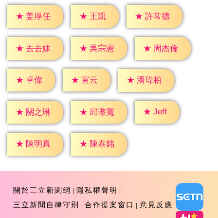
★
王凱
★
姜厚任
★
許常德
★
丟丟妹
★
吳宗憲
★
周杰倫
★
卓偉
★
宣云
★
潘瑋柏
★
Jeff
★
關之琳
★
邱瓈寬
★
陳明真
★
陳泰銘
關於三立新聞網
隱私權聲明
三立新聞自律守則
合作提案窗口
意見反應