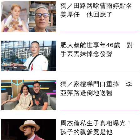
獨／田路路嗆曹雨婷點名
姜厚任 他回應了
肥大叔離世享年46歲 對
手丟丟妹悼念發聲
獨／家樓梯門口重摔 李
亞萍路邊倒地送醫
周杰倫私生子真相曝光！
孩子的親爹竟是他