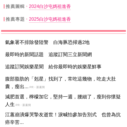
推薦圖輯
2024白沙屯媽祖進香
推薦專題
2025白沙屯媽祖進香
氣象署不排除發陸警 白海豚恐掃過2地
最即時的新聞話題 追蹤訂閱三立新聞網
追蹤訂閱娛樂星聞 給你最即時的娛樂星鮮事
腹部脂肪的「剋星」找到了，常吃這幾物，吃走大肚
囊，瘦出...
PR・新素簡
減肥首選，檸檬加它，堅持一週，腰細了，瘦到你懷疑
人生
PR・新素簡
江蕙崩潰爆哭摯友逝世！淚喊怕參加告別式 也曾為抗
癌辛苦...