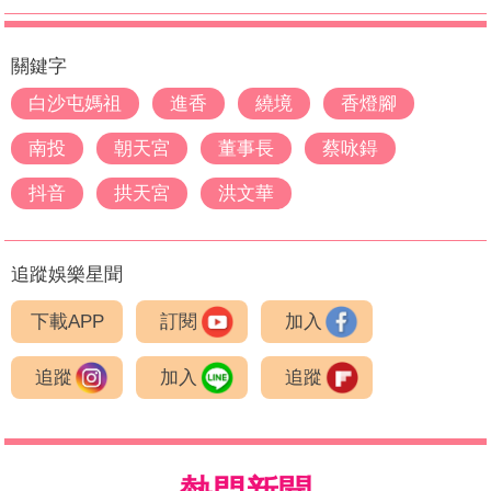
關鍵字
白沙屯媽祖
進香
繞境
香燈腳
南投
朝天宮
董事長
蔡咏鍀
抖音
拱天宮
洪文華
追蹤娛樂星聞
下載APP
訂閱
加入
追蹤
加入
追蹤