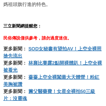
媽祖頭旗行進的特色。
三立新聞網提醒您：
民俗傳說僅供參考，請勿過度迷信。
更多新聞：
SOD女秘書有望拍AV！上空全裸照
搶先流出
更多新聞：
林襄比賽露2點開裸體趴！上空全裸
被看光
更多新聞：
薔薔上空全裸闖最大天體營！粉紅
美胸被讚
更多新聞：
籌父醫藥費！女星全裸拍50三級
片：沒靈魂