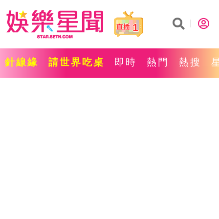
1
針線緣
請世界吃桌
即時
熱門
熱搜