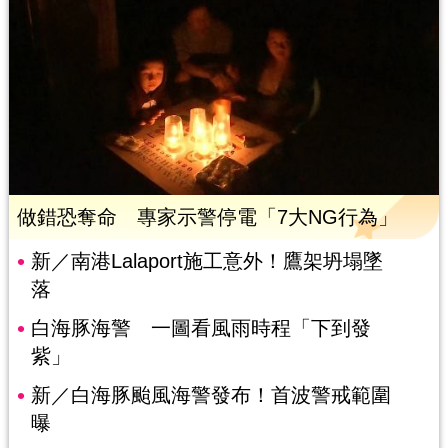
做錯恐奪命 專家示警停電「7大NG行為」
新／南港Lalaport施工意外！鷹架坍塌墜
落
白海豚海警 一圖看風雨時程「下到發
紫」
新／白海豚颱風海警發布！首波警戒範圍
曝