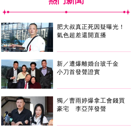
熱門新聞
肥大叔真正死因疑曝光！
氣色超差還開直播
新／遭爆離婚台玻千金
小刀首發聲證實
獨／曹雨婷爆拿工會錢買
豪宅 李亞萍發聲