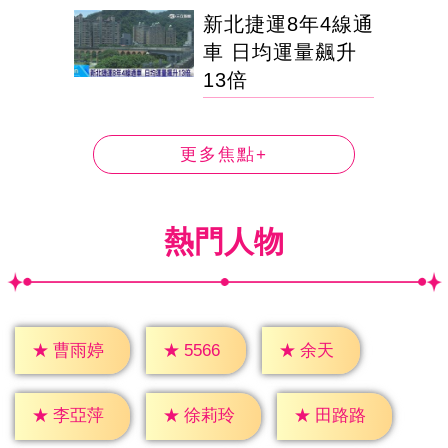
新北捷運8年4線通
車 日均運量飆升
13倍
更多焦點+
熱門人物
★
余天
★
5566
★
曹雨婷
★
李亞萍
★
徐莉玲
★
田路路