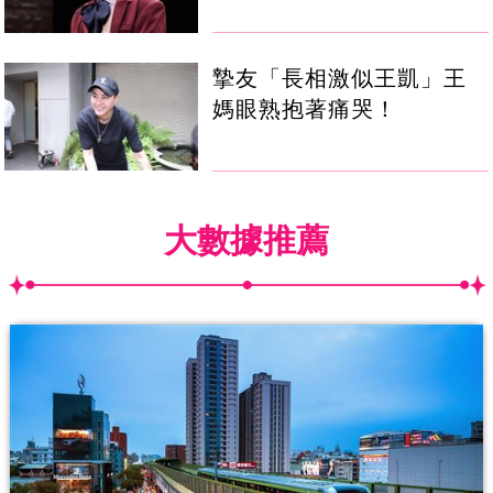
摯友「長相激似王凱」王
媽眼熟抱著痛哭！
大數據推薦