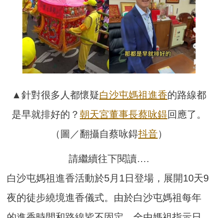
▲針對很多人都懷疑
白沙屯媽祖
進香
的路線都
是早就排好的？
朝天宮
董事長
蔡咏鍀
回應了。
（圖／翻攝自蔡咏鍀
抖音
）
請繼續往下閱讀….
白沙屯媽祖進香活動於5月1日登場，展開10天9
夜的徒步繞境進香儀式。由於白沙屯媽祖每年
的進香時間和路線皆不固定，全由媽祖指示日