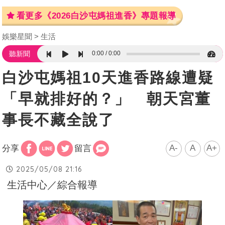
看更多《2026白沙屯媽祖進香》專題報導
娛樂星聞
生活
0:00
0:00
聽新聞
白沙屯媽祖10天進香路線遭疑
「早就排好的？」 朝天宮董
事長不藏全說了
A-
A
A+
分享
留言
2025/05/08 21:16
生活中心／綜合報導