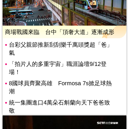
商場戰國來臨 台中「頂奢大道」逐漸成形
台彩父親節推新刮刮樂千萬頭獎超「爸」
氣
「拍片人的多重宇宙」職涯論壇9/12登
場！
8國球員齊聚高雄 Formosa 7s掀足球熱
潮
統一集團進口4萬朵石斛蘭向天下爸爸致
敬