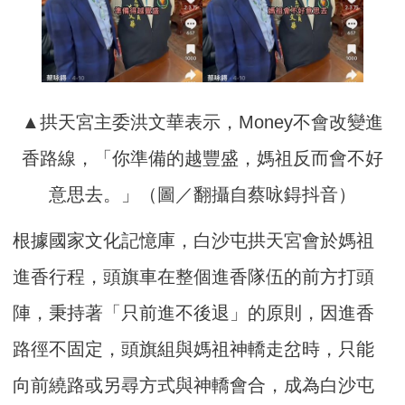
▲拱天宮主委洪文華表示，Money不會改變進
香路線，「你準備的越豐盛，媽祖反而會不好
意思去。」（圖／翻攝自蔡咏鍀抖音）
根據國家文化記憶庫，白沙屯拱天宮會於媽祖
進香行程，頭旗車在整個進香隊伍的前方打頭
陣，秉持著「只前進不後退」的原則，因進香
路徑不固定，頭旗組與媽祖神轎走岔時，只能
向前繞路或另尋方式與神轎會合，成為白沙屯