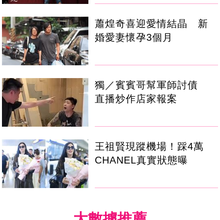
蕭煌奇喜迎愛情結晶 新
婚愛妻懷孕3個月
獨／賓賓哥幫軍師討債
直播炒作店家報案
王祖賢現蹤機場！踩4萬
CHANEL真實狀態曝
大數據推薦