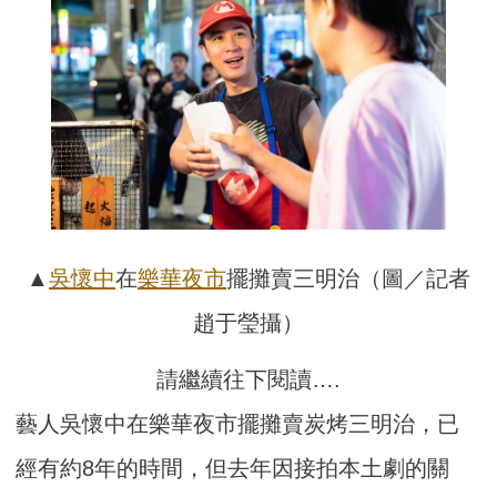
▲
吳懷中
在
樂華夜市
擺攤賣三明治（圖／記者
趙于瑩攝）
請繼續往下閱讀….
藝人吳懷中在樂華夜市擺攤賣炭烤三明治，已
經有約8年的時間，但去年因接拍本土劇的關