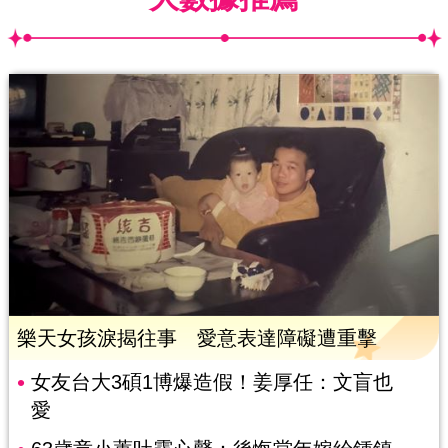
樂天女孩淚揭往事 愛意表達障礙遭重擊
女友台大3碩1博爆造假！姜厚任：文盲也
愛