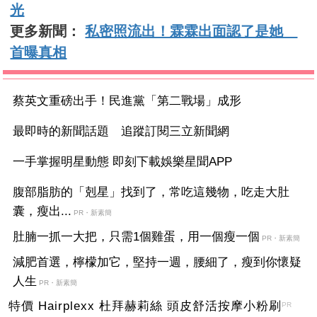
光
更多新聞：
私密照流出！霖霖出面認了是她
首曝真相
蔡英文重磅出手！民進黨「第二戰場」成形
最即時的新聞話題 追蹤訂閱三立新聞網
一手掌握明星動態 即刻下載娛樂星聞APP
腹部脂肪的「剋星」找到了，常吃這幾物，吃走大肚
囊，瘦出...
PR・新素簡
肚腩一抓一大把，只需1個雞蛋，用一個瘦一個
PR・新素簡
減肥首選，檸檬加它，堅持一週，腰細了，瘦到你懷疑
人生
PR・新素簡
特價 Hairplexx 杜拜赫莉絲 頭皮舒活按摩小粉刷
PR