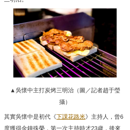
▲吳懷中主打炭烤三明治（圖／記者趙于瑩
攝）
其實吳懷中是初代《
下課花路米
》主持人，曾6
度獲得金鐘殊榮，第一次主持時才23歲，後來