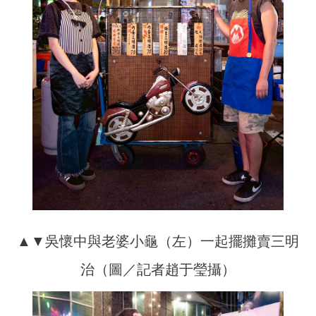
▲▼吳懷中與老婆小龜（左）一起擺攤賣三明
治（圖／記者趙于瑩攝）