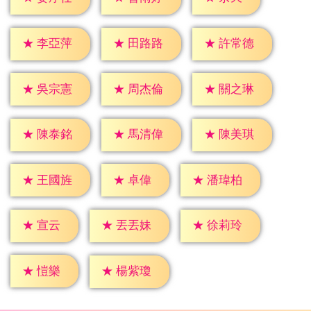
★
李亞萍
★
田路路
★
許常德
★
吳宗憲
★
周杰倫
★
關之琳
★
陳泰銘
★
馬清偉
★
陳美琪
★
卓偉
★
王國旌
★
潘瑋柏
★
宣云
★
丟丟妹
★
徐莉玲
★
愷樂
★
楊紫瓊