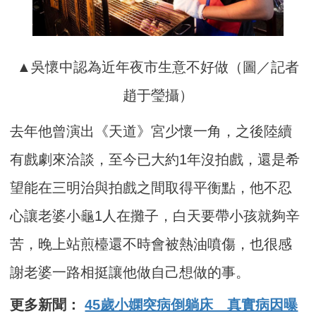
▲吳懷中認為近年夜市生意不好做（圖／記者
趙于瑩攝）
去年他曾演出《天道》宮少懷一角，之後陸續
有戲劇來洽談，至今已大約1年沒拍戲，還是希
望能在三明治與拍戲之間取得平衡點，他不忍
心讓老婆小龜1人在攤子，白天要帶小孩就夠辛
苦，晚上站煎檯還不時會被熱油噴傷，也很感
謝老婆一路相挺讓他做自己想做的事。
更多新聞：
45歲小嫻突病倒躺床 真實病因曝