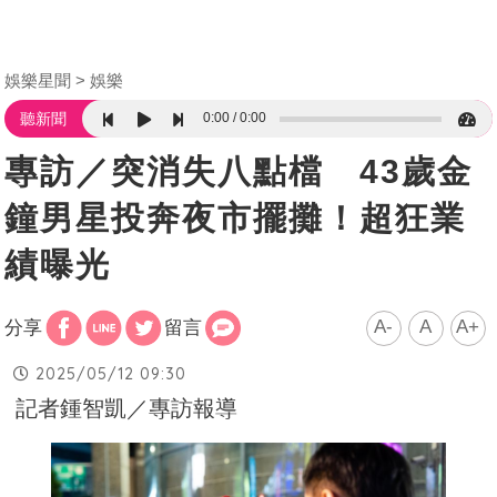
娛樂星聞
娛樂
0:00
0:00
聽新聞
專訪／突消失八點檔 43歲金
鐘男星投奔夜市擺攤！超狂業
績曝光
A-
A
A+
分享
留言
2025/05/12 09:30
記者鍾智凱／專訪報導