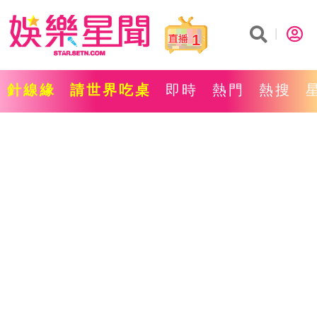
1
針線緣
請世界吃桌
即時
熱門
熱搜