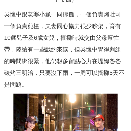
吳懷中跟老婆小龜一同擺攤，一個負責烤吐司
一個負責煎檯，夫妻同心協力很少吵架，育有
10歲兒子及6歲女兒，擺攤時就交由父母幫忙
帶，陸續有一些戲約來談，但吳懷中覺得劇組
的時間綁很緊，他仍想多留點心力在堤姆爸爸
碳烤三明治，只要沒下雨，一周可以擺攤5天不
是問題。