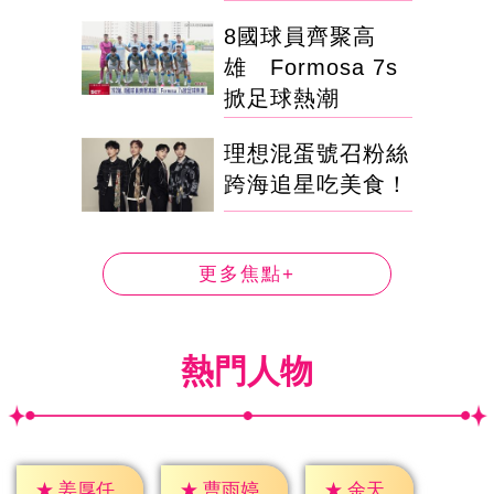
8國球員齊聚高
雄 Formosa 7s
掀足球熱潮
理想混蛋號召粉絲
跨海追星吃美食！
更多焦點+
熱門人物
★
余天
★
姜厚任
★
曹雨婷