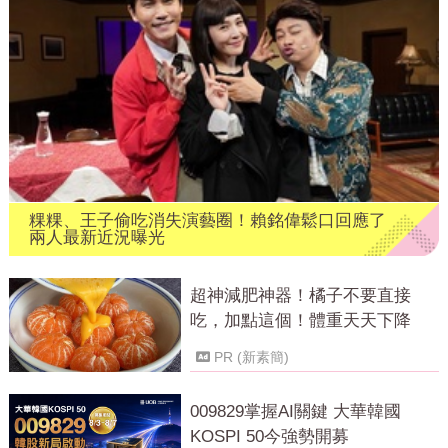
粿粿、王子偷吃消失演藝圈！賴銘偉鬆口回應了
兩人最新近況曝光
超神減肥神器！橘子不要直接
吃，加點這個！體重天天下降
PR (新素簡)
009829掌握AI關鍵 大華韓國
KOSPI 50今強勢開募