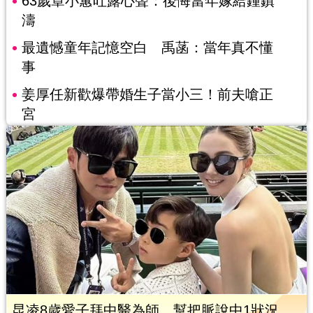
63歲章小蕙吐露心聲：後悔當年嫁給鍾鎮
濤
最遺憾童年記憶空白 禹菡：當年真不懂
事
姜厚任新歡爆帶婚生子當小三！前夫嗆正
宮
昆凌8歲愛子拜中醫為師 幫把脈說中1狀況