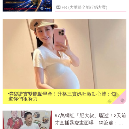
PR (大華銀全能行銷方案)
愷樂證實雙胞胎早產！升格三寶媽吐激動心聲：知
道你們很努力
97萬網紅「肥大叔」驟逝！2天前
才直播暴瘦畫面曝 網淚崩：一