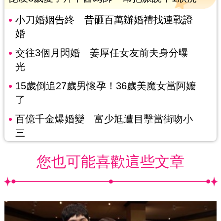
小刀婚姻告終 昔砸百萬辦婚禮找連戰證
婚
交往3個月閃婚 姜厚任女友前夫身分曝
光
15歲倒追27歲男懷孕！36歲美魔女當阿嬤
了
百億千金爆婚變 富少尪遭目擊當街吻小
三
您也可能喜歡這些文章