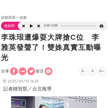
娛樂星聞
娛樂
0:00
0:00
聽新聞
李珠珢遭爆耍大牌搶C位 李
雅英發聲了！雙姝真實互動曝
光
A-
A
A+
分享
留言
2025/05/12 16:25
記者鍾智凱／台北報導