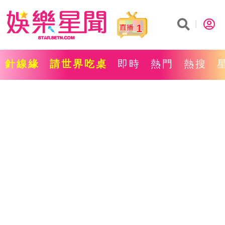
1
針線緣
請世界吃桌
即時
熱門
熱搜