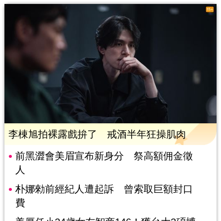
李棟旭拍裸露戲拚了 戒酒半年狂操肌肉
前黑澀會美眉宣布新身分 祭高額佣金徵
人
朴娜勑前經紀人遭起訴 曾索取巨額封口
費