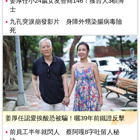
姜厚任小24歲女友智商146！獲台大3碩博
士
九孔突淚崩發影片 身障外甥染腸病毒險
死
姜厚任認愛挨酸恐被騙！曬39年前鐵證反擊
前員工半年就閃人 蔡阿嘎8字吐留人秘