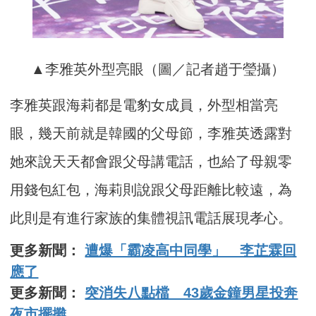
▲李雅英外型亮眼（圖／記者趙于瑩攝）
李雅英跟海莉都是電豹女成員，外型相當亮
眼，幾天前就是韓國的父母節，李雅英透露對
她來說天天都會跟父母講電話，也給了母親零
用錢包紅包，海莉則說跟父母距離比較遠，為
此則是有進行家族的集體視訊電話展現孝心。
更多新聞：
遭爆「霸凌高中同學」 李芷霖回
應了
更多新聞：
突消失八點檔 43歲金鐘男星投奔
夜市擺攤