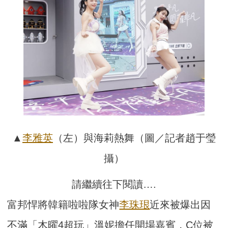
▲
李雅英
（左）與海莉熱舞（圖／記者趙于瑩
攝）
請繼續往下閱讀….
富邦悍將韓籍啦啦隊女神
李珠珢
近來被爆出因
不滿「木曜4超玩」溫妮擔任開場嘉賓，C位被