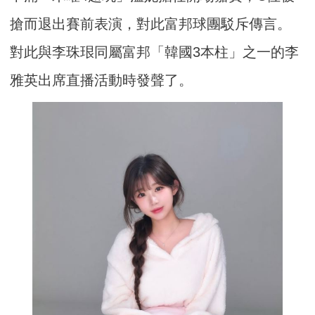
搶而退出賽前表演，對此富邦球團駁斥傳言。
對此與李珠珢同屬富邦「韓國3本柱」之一的李
雅英出席直播活動時發聲了。