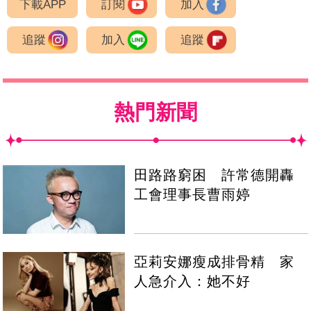
下載APP
訂閱
加入
追蹤
加入
追蹤
熱門新聞
田路路窮困 許常德開轟
工會理事長曹雨婷
亞莉安娜瘦成排骨精 家
人急介入：她不好