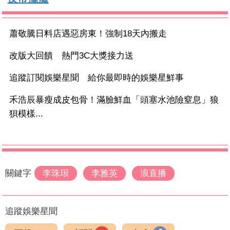
蕭敬騰日料店遇惡房東！強制18天內搬走
改版大回饋 熱門3C大獎接力送
追蹤訂閱娛樂星聞 給你最即時的娛樂星鮮事
禾浩辰暴瘦成皮包骨！滿臉鮮血「頭塞水池險窒息」狼
狽模樣...
關鍵字
李珠珢
李雅英
浪直播
追蹤娛樂星聞