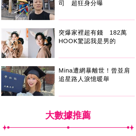
司 超狂身分曝
突爆家裡超有錢 182萬
HOOK驚認我是男的
Mina遭網暴離世！曾並肩
追星路人淚憶暖舉
大數據推薦