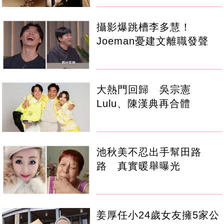
攝影爆跳槽李多慧！
Joeman憂建文離職發聲
大熱門回歸 吳宗憲
Lulu、陳漢典再合體
池秋美不忍出手幫田路
路 真實暖舉曝光
姜厚任小24歲女友擁5家公