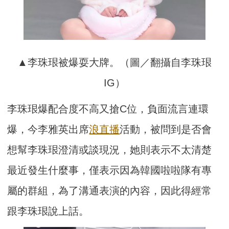
▲李珠珢被爆耍大牌。（圖／翻攝自李珠珢
IG）
李珠珢爆配合度不高又搶C位，負面流言連環
爆，今李雅英出席
浪直播
活動，被問到是否會
想幫李珠珢澄清或談現況，她則表示不太清楚
最近發生什麼事，僅表示因為韓國啦啦隊有專
屬的群組，為了溝通表演的內容，因此得經常
跟李珠珢說上話。