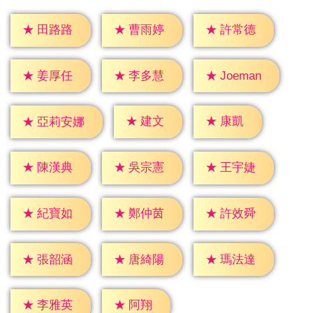
★
田路路
★
曹雨婷
★
許常德
★
姜厚任
★
李多慧
★
Joeman
★
建文
★
康凱
★
亞莉安娜
★
陳漢典
★
吳宗憲
★
王宇婕
★
紀寶如
★
鄭仲茵
★
許效舜
★
張韶涵
★
唐綺陽
★
瑪法達
★
阿翔
★
李雅英