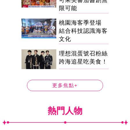
可果美蕃茄醬創無
限可能
桃園海客季登場
結合科技認識海客
文化
理想混蛋號召粉絲
跨海追星吃美食！
更多焦點+
熱門人物