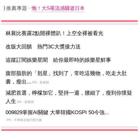
推薦專題
慟！大S罹流感驟逝日本
林襄比賽露2點開裸體趴！上空全裸被看光
改版大回饋 熱門3C大獎接力送
追蹤訂閱娛樂星聞 給你最即時的娛樂星鮮事
腹部脂肪的「剋星」找到了，常吃這幾物，吃走大肚
囊，瘦出...
PR・新素簡
減肥首選，檸檬加它，堅持一週，腰細了，瘦到你懷疑
人生
PR・新素簡
009829掌握AI關鍵 大華韓國KOSPI 50今強...
PR・大華銀全能行銷方案