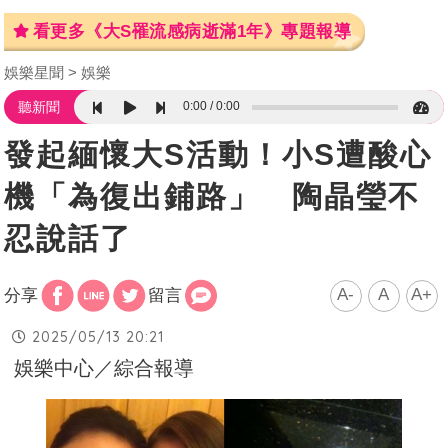
看更多《大S罹流感病逝滿1年》專題報導
娛樂星聞
娛樂
0:00
0:00
聽新聞
發起緬懷大S活動！小S遭酸心
機「為復出鋪路」 陶晶瑩不
忍說話了
A-
A
A+
分享
留言
2025/05/13 20:21
娛樂中心／綜合報導