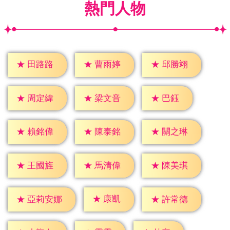
熱門人物
★
田路路
★
曹雨婷
★
邱勝翊
★
巴鈺
★
周定緯
★
梁文音
★
賴銘偉
★
陳泰銘
★
關之琳
★
王國旌
★
馬清偉
★
陳美琪
★
康凱
★
許常德
★
亞莉安娜