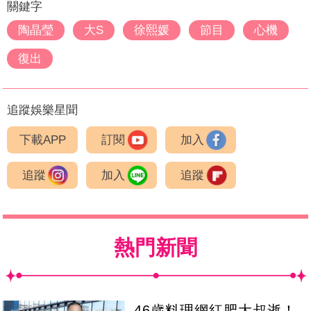
關鍵字
陶晶瑩
大S
徐熙媛
節目
心機
復出
追蹤娛樂星聞
下載APP
訂閱
加入
追蹤
加入
追蹤
熱門新聞
46歲料理網紅肥大叔逝！