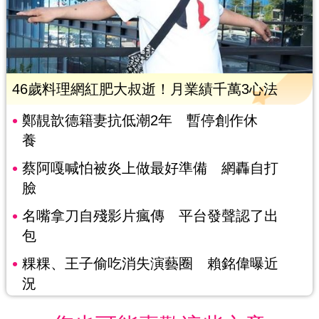
46歲料理網紅肥大叔逝！月業績千萬3心法
鄭靚歆德籍妻抗低潮2年 暫停創作休
養
蔡阿嘎喊怕被炎上做最好準備 網轟自打
臉
名嘴拿刀自殘影片瘋傳 平台發聲認了出
包
粿粿、王子偷吃消失演藝圈 賴銘偉曝近
況