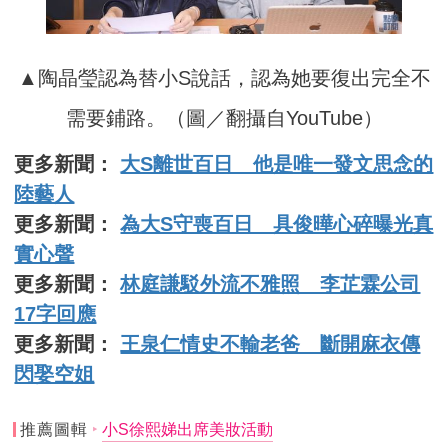
▲陶晶瑩認為替小S說話，認為她要復出完全不
需要鋪路。（圖／翻攝自YouTube）
更多新聞：
大S離世百日 他是唯一發文思念的
陸藝人
更多新聞：
為大S守喪百日 具俊曄心碎曝光真
實心聲
更多新聞：
林庭謙駁外流不雅照 李芷霖公司
17字回應
更多新聞：
王泉仁情史不輸老爸 斷開麻衣傳
閃娶空姐
推薦圖輯
小S徐熙娣出席美妝活動