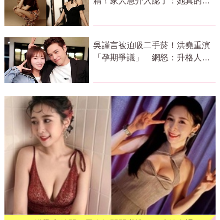
精！家人急介入認了：她真的不
好
吳謹言被迫吸二手菸！洪堯重演
「孕期爭議」 網怒：升格人父
還這樣