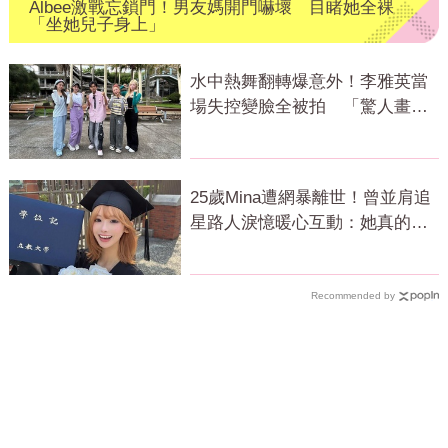
Albee激戰忘鎖門！男友媽開門嚇壞 目睹她全裸
「坐她兒子身上」
水中熱舞翻轉爆意外！李雅英當
場失控變臉全被拍 「驚人畫
面」曝光
25歲Mina遭網暴離世！曾並肩追
星路人淚憶暖心互動：她真的很
善良
Recommended by