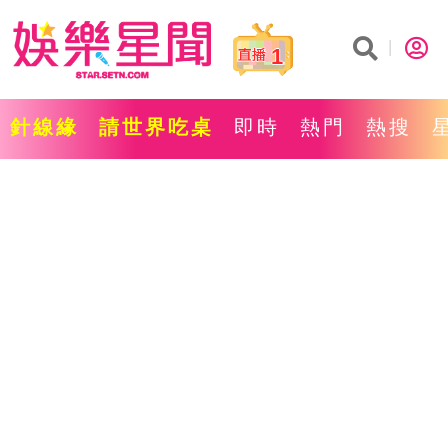
1
針線緣
請世界吃桌
即時
熱門
熱搜