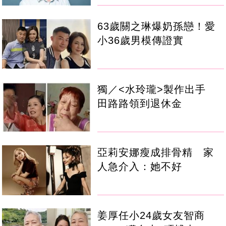
63歲關之琳爆奶孫戀！愛
小36歲男模傳證實
獨／<水玲瓏>製作出手
田路路領到退休金
亞莉安娜瘦成排骨精 家
人急介入：她不好
姜厚任小24歲女友智商