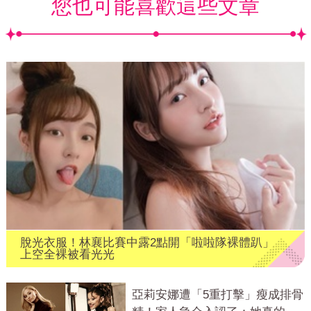
您也可能喜歡這些文章
脫光衣服！林襄比賽中露2點開「啦啦隊裸體趴」
上空全裸被看光光
亞莉安娜遭「5重打擊」瘦成排骨