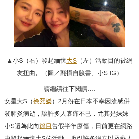
▲小S（右）發起緬懷
大S
（左）活動目的被網
友扭曲。（圖／翻攝自臉書、小S IG）
請繼續往下閱讀….
女星大S（
徐熙媛
）2月份在日本不幸因流感併
發肺炎病逝，讓許多人哀痛不已，尤其是妹妹
小S還為此向
節目
告假半年療傷，日前更在網路
中發起緬懷大S的活動，吸引許多網友以及藝人