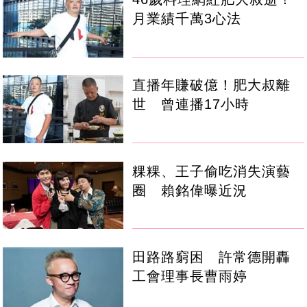
月業績千萬3心法
直播年賺破億！肥大叔離
世 曾連播17小時
粿粿、王子偷吃消失演藝
圈 賴銘偉曝近況
田路路窮困 許常德開轟
工會理事長曹雨婷