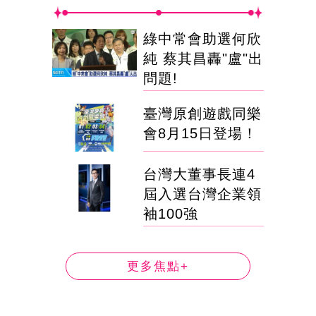
綠中常會助選何欣
純 蔡其昌轟"盧"出
問題!
臺灣原創遊戲同樂
會8月15日登場！
台灣大董事長連4
屆入選台灣企業領
袖100強
更多焦點+