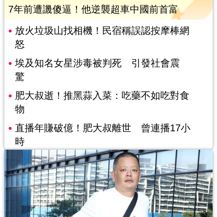
7年前遭譏傻逼！他逆襲超車中國前首富
放火垃圾山找相機！民宿稱誤認按摩棒網
怒
埃及知名女星涉毒被判死 引發社會震
驚
肥大叔逝！推黑蒜入菜：吃藥不如吃對食
物
直播年賺破億！肥大叔離世 曾連播17小
時