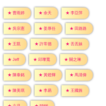
★
余天
★
曹雨婷
★
李亞萍
★
吳宗憲
★
姜厚任
★
田路路
★
王凱
★
許常德
★
丟丟妹
★
Jeff
★
邱瓈寬
★
關之琳
★
陳泰銘
★
黃鐙輝
★
馬清偉
★
李易
★
陳美琪
★
王國旌
★
六月
★
5566