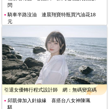
閃
騎車半路沒油 連晨翔寶特瓶買汽油花18
元
引退女優轉行程式設計師 網：無碼變寫碼
邱凱偉加入針線緣 喜搭台八女神陳珮
騏