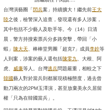
台灣演藝圈「
閃兵
案」持續擴大！繼先前
王大
陸
之後，檢警深入追查，發現還有多人涉案，
其中包括不少藝人及歌手等。今（14）日清
晨，警方持搜索票兵分多路突擊，帶回「小
蝦」
陳大天
、棒棒堂男團「超克7」成員
李銓
等
人到案，涉案的藝人還包括
陳零九
、大根、阿
虎、
威廉
等人。台灣
逃兵
問題嚴重，相較之下
韓國
藝人對於當兵則都展現積極態度，過去曾
動刀兩次的2PM玉澤演，甚至放棄美永久居留
權「只為在韓國當兵」。