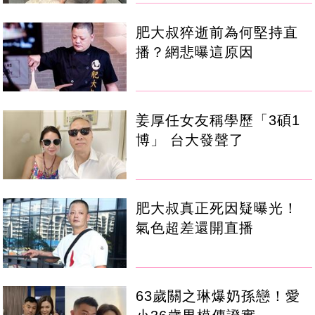
肥大叔猝逝前為何堅持直
播？網悲曝這原因
姜厚任女友稱學歷「3碩1
博」 台大發聲了
肥大叔真正死因疑曝光！
氣色超差還開直播
63歲關之琳爆奶孫戀！愛