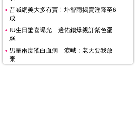
昔喊網美大多有賣！圤智雨揭賣淫降至6
成
IU生日驚喜曝光 邊佑錫爆親訂紫色蛋
糕
男星兩度罹白血病 淚喊：老天要我放
棄