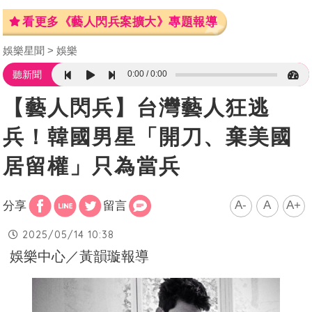
看更多《藝人閃兵案擴大》專題報導
娛樂星聞
娛樂
0:00
0:00
聽新聞
【藝人閃兵】台灣藝人狂逃
兵！韓國男星「開刀、棄美國
居留權」只為當兵
A-
A
A+
分享
留言
2025/05/14 10:38
娛樂中心／黃韻璇報導