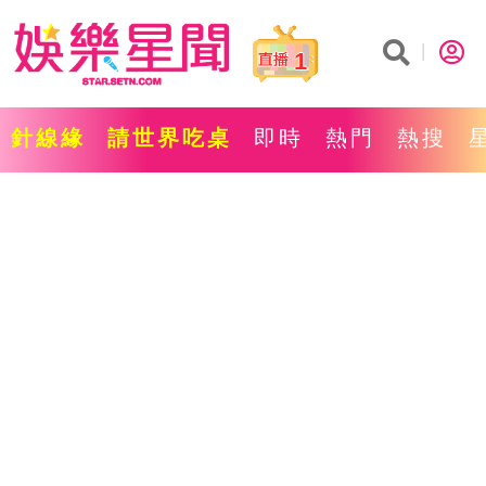
1
針線緣
請世界吃桌
即時
熱門
熱搜