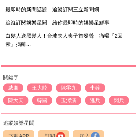
最即時的新聞話題 追蹤訂閱三立新聞網
追蹤訂閱娛樂星聞 給你最即時的娛樂星鮮事
白髮人送黑髮人！台玻夫人喪子首發聲 痛曝「2因
素」揭離...
關鍵字
威廉
王大陸
陳零九
李銓
陳大天
韓國
玉澤演
逃兵
閃兵
追蹤娛樂星聞
下載APP
訂閱
加入