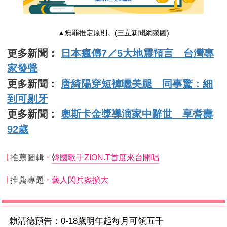
▲無罪推定原則。(三立新聞網製圖)
更多新聞：
日本瘋傳7／5大地震預言 台灣專
家發聲
更多新聞：
唐綺陽穿短褲曬美腿 同事驚：細
到可剔牙
更多新聞：
奧斯卡金獎導演家中辭世 享耆壽
92歲
推薦圖輯
韓國歌手ZION.T首度來台開唱
推薦專題
藝人閃兵案擴大
賴清德預告：0-18歲明年起每月可領五千