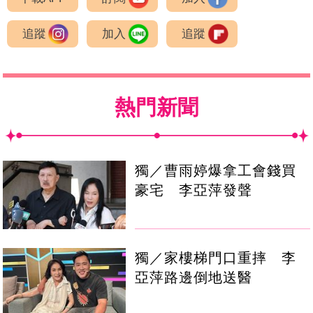
追蹤
加入
追蹤
熱門新聞
獨／曹雨婷爆拿工會錢買
豪宅 李亞萍發聲
獨／家樓梯門口重摔 李
亞萍路邊倒地送醫