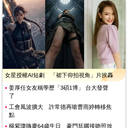
女星授權AI短劇 「裙下仰拍視角」片挨轟
姜厚任女友稱學歷「3碩1博」 台大發聲
了
工會風波擴大 許常德再嗆曹雨婷轉移焦
點
楊紫瓊嗨慶64歲生日 豪門尪曬接吻照放