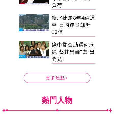
負荷'
新北捷運8年4線通
車 日均運量飆升
13倍
綠中常會助選何欣
純 蔡其昌轟"盧"出
問題!
更多焦點+
熱門人物