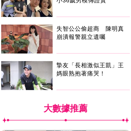
小36歲男模傳證實
失智公公偷超商 陳明真
崩潰報警親立遺囑
摯友「長相激似王凱」王
媽眼熟抱著痛哭！
大數據推薦