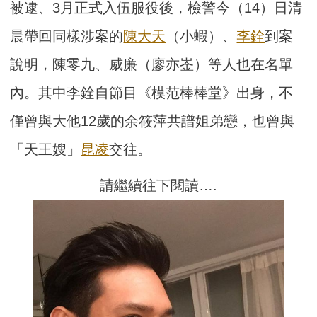
被逮、3月正式入伍服役後，檢警今（14）日清
晨帶回同樣涉案的
陳大天
（小蝦）、
李銓
到案
說明，陳零九、威廉（廖亦崟）等人也在名單
內。其中李銓自節目《模范棒棒堂》出身，不
僅曾與大他12歲的余筱萍共譜姐弟戀，也曾與
「天王嫂」
昆凌
交往。
請繼續往下閱讀….