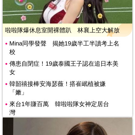
啦啦隊爆休息室開裸體趴 林襄上空大解放
Mina同學發聲 揭她19歲半工半讀考上名
校
傳患自閉症！19歲泰國王子認在追日本美
女
韓韶禧接棒安海瑟薇！搭崔岷植被嫌
「嫩」
來台1年賺百萬 韓啦啦隊女神定居台
灣