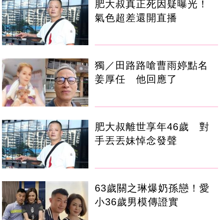
肥大叔真正死因疑曝光！
氣色超差還開直播
獨／田路路嗆曹雨婷點名
姜厚任 他回應了
肥大叔離世享年46歲 對
手丟丟妹悼念發聲
63歲關之琳爆奶孫戀！愛
小36歲男模傳證實