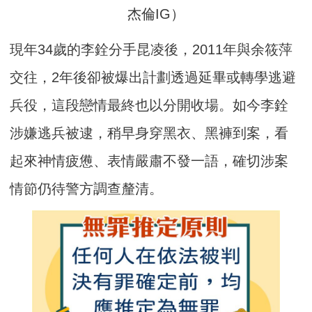
杰倫IG）
現年34歲的李銓分手昆凌後，2011年與余筱萍
交往，2年後卻被爆出計劃透過延畢或轉學逃避
兵役，這段戀情最終也以分開收場。如今李銓
涉嫌逃兵被逮，稍早身穿黑衣、黑褲到案，看
起來神情疲憊、表情嚴肅不發一語，確切涉案
情節仍待警方調查釐清。