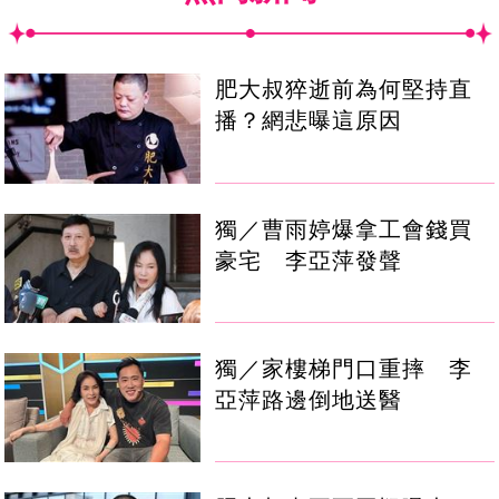
肥大叔猝逝前為何堅持直
播？網悲曝這原因
獨／曹雨婷爆拿工會錢買
豪宅 李亞萍發聲
獨／家樓梯門口重摔 李
亞萍路邊倒地送醫