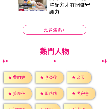
整配方才有關鍵守
護力
更多焦點+
熱門人物
★
余天
★
曹雨婷
★
李亞萍
★
姜厚任
★
田路路
★
吳宗憲