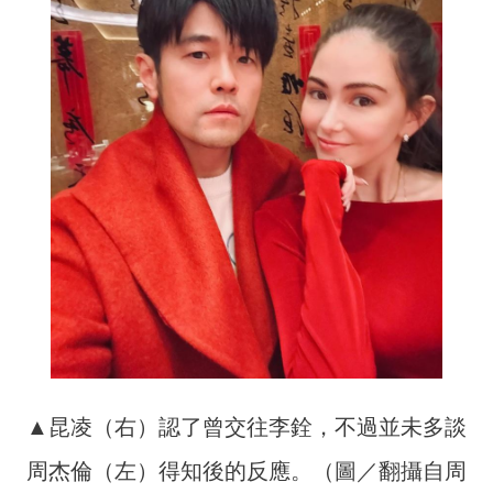
▲昆凌（右）認了曾交往李銓，不過並未多談
周杰倫（左）得知後的反應。（圖／翻攝自周