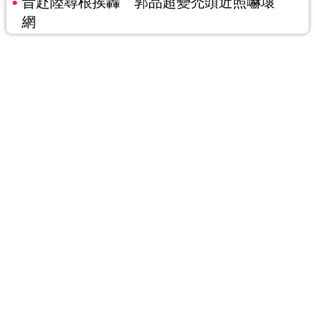
昔赴陸尋根挨轟 郭品超變禿頭近照嚇壞
網