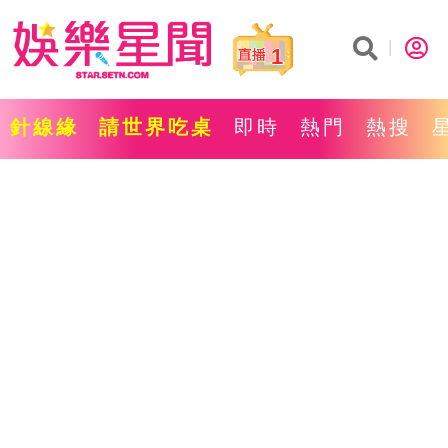
1
針線緣
請世界吃桌
即時
熱門
熱搜