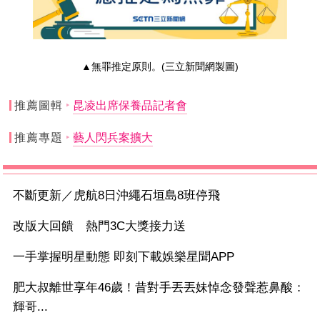
▲無罪推定原則。(三立新聞網製圖)
推薦圖輯
昆凌出席保養品記者會
推薦專題
藝人閃兵案擴大
不斷更新／虎航8日沖繩石垣島8班停飛
改版大回饋 熱門3C大獎接力送
一手掌握明星動態 即刻下載娛樂星聞APP
肥大叔離世享年46歲！昔對手丟丟妹悼念發聲惹鼻酸：
輝哥...