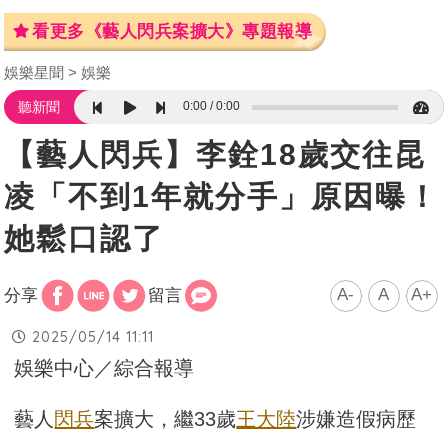
看更多《藝人閃兵案擴大》專題報導
娛樂星聞
娛樂
0:00
0:00
聽新聞
【藝人閃兵】李銓18歲交往昆
凌「不到1年就分手」原因曝！
她鬆口認了
A-
A
A+
分享
留言
2025/05/14 11:11
娛樂中心／綜合報導
藝人
閃兵
案擴大，繼33歲
王大陸
涉嫌造假病歷