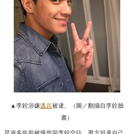
▲李銓涉嫌
逃兵
被逮。（圖／翻攝自李銓臉
書）
昆凌多年前被爆曾與李銓交往，男方坦承自己