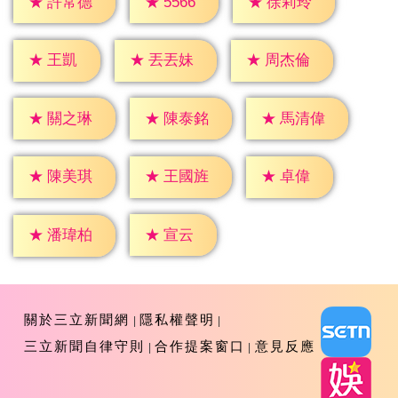
★
5566
★
許常德
★
徐莉玲
★
王凱
★
丟丟妹
★
周杰倫
★
關之琳
★
陳泰銘
★
馬清偉
★
卓偉
★
陳美琪
★
王國旌
★
宣云
★
潘瑋柏
關於三立新聞網
隱私權聲明
三立新聞自律守則
合作提案窗口
意見反應