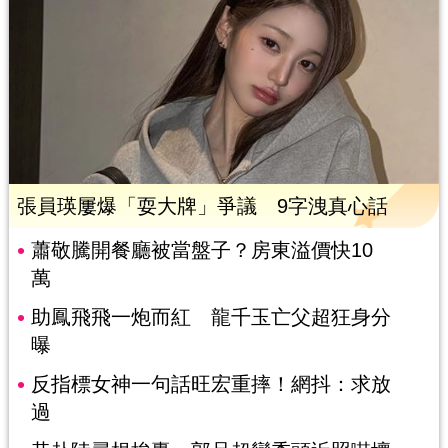
張員瑛屢爆「耍大牌」爭議 9字洩真心話
蕭敬騰開餐廳被當盤子？房東溢價快10
萬
助鳳飛飛一炮而紅 龍千玉亡父超狂身分
曝
反指標女神一句話旺宏重摔！網抖：求放
過