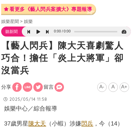
看更多《藝人閃兵案擴大》專題報導
娛樂星聞
娛樂
0:00
0:00
聽新聞
【藝人閃兵】陳大天喜劇驚人
巧合！擔任「炎上大將軍」卻
沒當兵
A-
A
A+
分享
留言
2025/05/14 11:58
娛樂中心／綜合報導
37歲男星
陳大天
（小蝦）涉嫌
閃兵
，今（14）