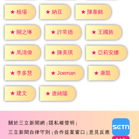
★
檢場
★
納豆
★
陳泰銘
★
關之琳
★
許常德
★
王國旌
★
馬清偉
★
陳美琪
★
亞莉安娜
★
康凱
★
李多慧
★
Joeman
★
建文
★
唐綺陽
關於三立新聞網
隱私權聲明
三立新聞自律守則
合作提案窗口
意見反應