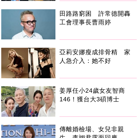
田路路窮困 許常德開轟
工會理事長曹雨婷
亞莉安娜瘦成排骨精 家
人急介入：她不好
姜厚任小24歲女友智商
146！獲台大3碩博士
傳離婚檢場、女兒非親
生 李翊君露面回應