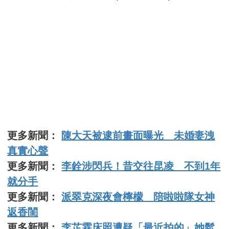
更多新聞：
陳大天被逮前畫面曝光 未婚妻洩
真實心聲
更多新聞：
李銓涉閃兵！昔交往昆凌 不到1年
就分手
更多新聞：
派翠克深夜會檸檬 陪啦啦隊女神
返香閨
更多新聞：
李芷霖床照遭疑「最近拍的」她鬆