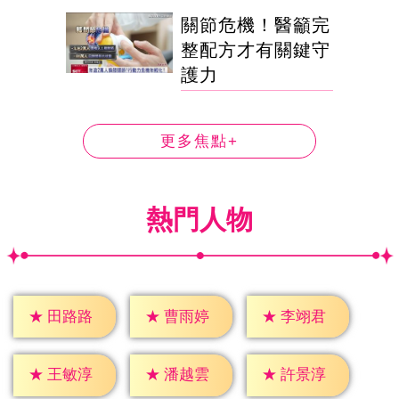
關節危機！醫籲完
整配方才有關鍵守
護力
更多焦點+
熱門人物
★
田路路
★
曹雨婷
★
李翊君
★
王敏淳
★
潘越雲
★
許景淳