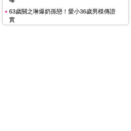
曝
63歲關之琳爆奶孫戀！愛小36歲男模傳證
實