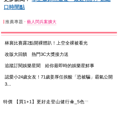
口時間點
推薦專題
藝人閃兵案擴大
林襄比賽露2點開裸體趴！上空全裸被看光
改版大回饋 熱門3C大獎接力送
追蹤訂閱娛樂星聞 給你最即時的娛樂星鮮事
認愛小24歲女友！71歲姜厚任挨酸「恐被騙」霸氣公開
3...
特價 【買1+1】更好走登山健行傘_5色
PR