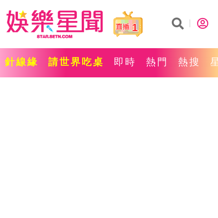
1
針線緣
請世界吃桌
即時
熱門
熱搜