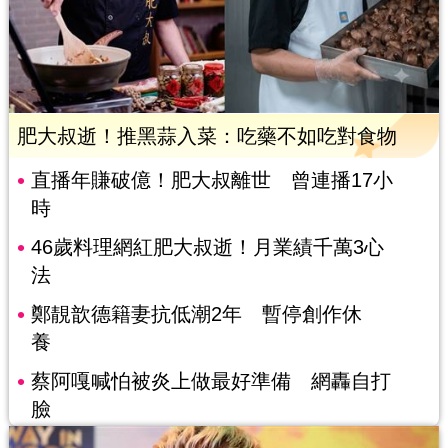
肥大叔逝！推黑蒜入菜：吃藥不如吃對食物
直播年賺破億！肥大叔離世 曾連播17小
時
46歲料理網紅肥大叔逝！月業績千萬3心
法
鄭靚歆德籍妻抗低潮2年 暫停創作休
養
蔡阿嘎喊怕被炎上做最好準備 網轟自打
臉