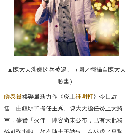
▲陳大天涉嫌閃兵被逮。（圖／翻攝自陳大天
臉書）
薩泰爾
娛樂最新力作《炎上
鍾明軒
》今日啟
售，由鍾明軒擔任主秀、陳大天擔任炎上大將
軍，儘管「火伴」陣容尚未公布，已有大批粉
絲引頸期盼。如今陳大天被逮，意外成了另類