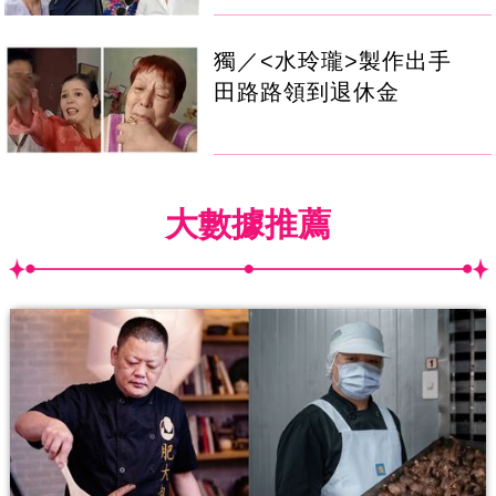
獨／<水玲瓏>製作出手
田路路領到退休金
大數據推薦