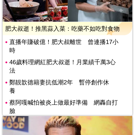
肥大叔逝！推黑蒜入菜：吃藥不如吃對食物
直播年賺破億！肥大叔離世 曾連播17小
時
46歲料理網紅肥大叔逝！月業績千萬3心
法
鄭靚歆德籍妻抗低潮2年 暫停創作休
養
蔡阿嘎喊怕被炎上做最好準備 網轟自打
臉