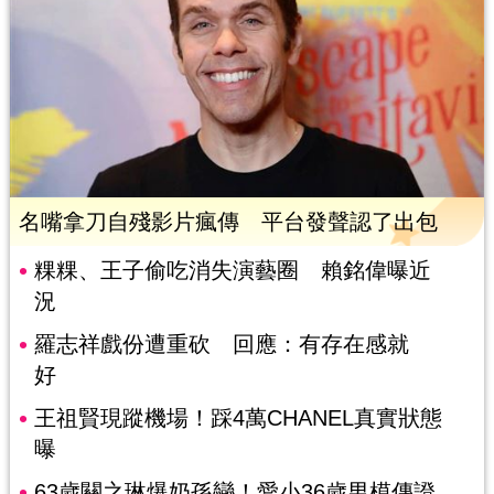
名嘴拿刀自殘影片瘋傳 平台發聲認了出包
粿粿、王子偷吃消失演藝圈 賴銘偉曝近
況
羅志祥戲份遭重砍 回應：有存在感就
好
王祖賢現蹤機場！踩4萬CHANEL真實狀態
曝
63歲關之琳爆奶孫戀！愛小36歲男模傳證