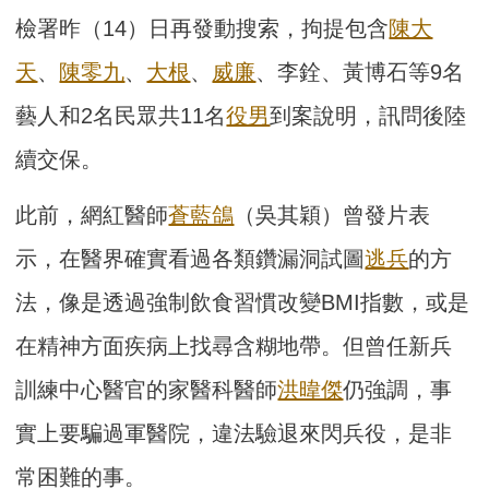
檢署昨（14）日再發動搜索，拘提包含
陳大
天
、
陳零九
、
大根
、
威廉
、李銓、黃博石等9名
藝人和2名民眾共11名
役男
到案說明，訊問後陸
續交保。
此前，網紅醫師
蒼藍鴿
（吳其穎）曾發片表
示，在醫界確實看過各類鑽漏洞試圖
逃兵
的方
法，像是透過強制飲食習慣改變BMI指數，或是
在精神方面疾病上找尋含糊地帶。但曾任新兵
訓練中心醫官的家醫科醫師
洪暐傑
仍強調，事
實上要騙過軍醫院，違法驗退來閃兵役，是非
常困難的事。