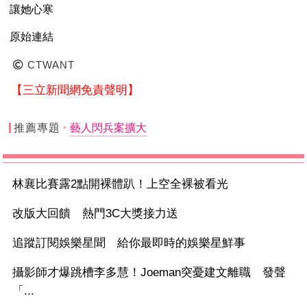
讓她心寒
原始連結
CTWANT
【三立新聞網免責聲明】
推薦專題
藝人閃兵案擴大
林襄比賽露2點開裸體趴！上空全裸被看光
改版大回饋 熱門3C大獎接力送
追蹤訂閱娛樂星聞 給你最即時的娛樂星鮮事
攝影師才爆跳槽李多慧！Joeman突憂建文離職 發聲
「...