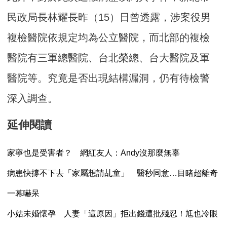
民政局長林耀長昨（15）日曾透露，涉案役男
複檢醫院依規定均為公立醫院，而北部的複檢
醫院有三軍總醫院、台北榮總、台大醫院及軍
醫院等。究竟是否出現結構漏洞，仍有待檢警
深入調查。
延伸閱讀
家寧也是受害者？ 網紅友人：Andy沒那麼無辜
病患快撐不下去「家屬想請乩童」 醫秒同意…目睹超離奇
一幕嚇呆
小姑未婚懷孕 人妻「這原因」拒出錢遭批殘忍！尪也冷眼