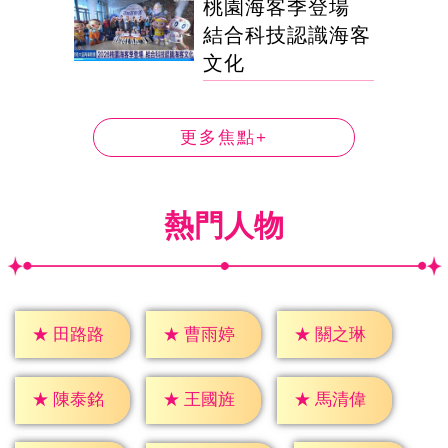
桃園海客季登場
結合科技認識海客
文化
更多焦點+
熱門人物
★
田路路
★
曹雨婷
★
關之琳
★
陳泰銘
★
王國旌
★
馬清偉