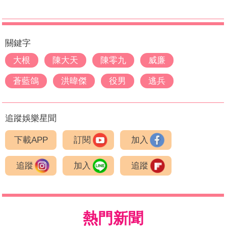
關鍵字
大根
陳大天
陳零九
威廉
蒼藍鴿
洪暐傑
役男
逃兵
追蹤娛樂星聞
下載APP
訂閱
加入
追蹤
加入
追蹤
熱門新聞