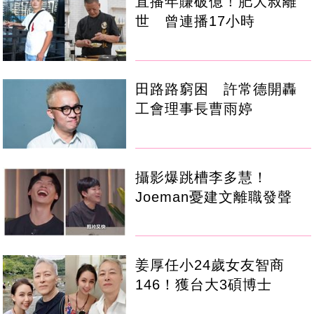
直播年賺破億！肥大叔離
世 曾連播17小時
田路路窮困 許常德開轟
工會理事長曹雨婷
攝影爆跳槽李多慧！
Joeman憂建文離職發聲
姜厚任小24歲女友智商
146！獲台大3碩博士