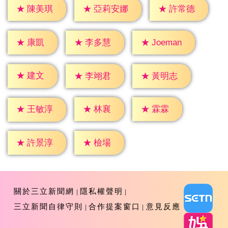
★
陳美琪
★
許常德
★
亞莉安娜
★
康凱
★
李多慧
★
Joeman
★
建文
★
李翊君
★
黃明志
★
林襄
★
霖霖
★
王敏淳
★
檢場
★
許景淳
關於三立新聞網
隱私權聲明
三立新聞自律守則
合作提案窗口
意見反應