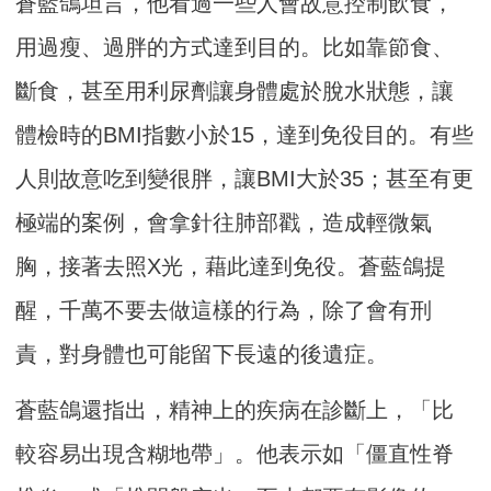
蒼藍鴿坦言，他看過一些人會故意控制飲食，
用過瘦、過胖的方式達到目的。比如靠節食、
斷食，甚至用利尿劑讓身體處於脫水狀態，讓
體檢時的BMI指數小於15，達到免役目的。有些
人則故意吃到變很胖，讓BMI大於35；甚至有更
極端的案例，會拿針往肺部戳，造成輕微氣
胸，接著去照X光，藉此達到免役。蒼藍鴿提
醒，千萬不要去做這樣的行為，除了會有刑
責，對身體也可能留下長遠的後遺症。
蒼藍鴿還指出，精神上的疾病在診斷上，「比
較容易出現含糊地帶」。他表示如「僵直性脊