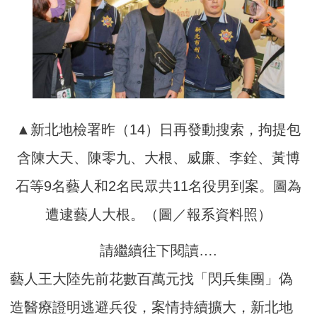
▲新北地檢署昨（14）日再發動搜索，拘提包
含陳大天、陳零九、大根、威廉、李銓、黃博
石等9名藝人和2名民眾共11名役男到案。圖為
遭逮藝人大根。（圖／報系資料照）
請繼續往下閱讀….
藝人王大陸先前花數百萬元找「閃兵集團」偽
造醫療證明逃避兵役，案情持續擴大，新北地