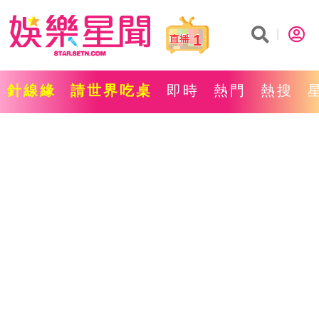
1
針線緣
請世界吃桌
即時
熱門
熱搜