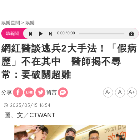
娛樂星聞
娛樂
0:00
0:00
聽新聞
網紅醫談逃兵2大手法！「假病
歷」不在其中 醫師揭不尋
常：要破關超難
A-
A
A+
分享
留言
2025/05/15 16:54
圖、文／CTWANT