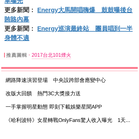
單曝光
更多新聞：
Energy大馬開唱嗨爆 鼓鼓曝後台
賄賂內幕
更多新聞：
Energy巡演最終站 團員唱到一半
身體不適
推薦圖輯
2017台北101煙火
網路降速演習登場 中央設跨部會應變中心
改版大回饋 熱門3C大獎接力送
一手掌握明星動態 即刻下載娛樂星聞APP
《哈利波特》女星轉戰OnlyFans驚人收入曝光 1天...