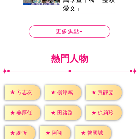
愛文」
更多焦點+
熱門人物
★
方志友
★
楊銘威
★
賈靜雯
★
姜厚任
★
田路路
★
徐莉玲
★
謝忻
★
阿翔
★
曾國城