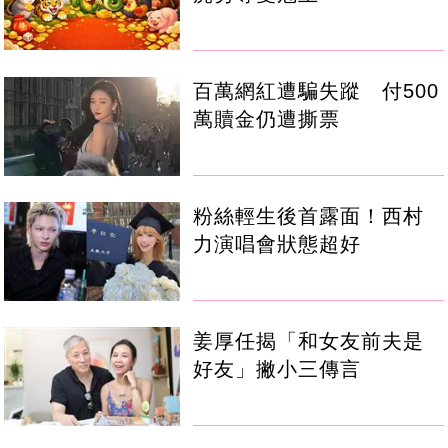
百萬網紅遭騙失蹤 付500
萬贖金仍遭撕票
粉絲輕生後首露面！西村
力演唱會狀態超好
姜厚任揭「和女友前夫是
好友」撇小三傳言