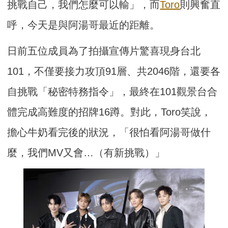
挑戰自己，我們怎麼可以輸」，而
Toro
則興奮直
呼，今天是與阿湯哥最近的距離。
日前五位成員為了拍攝宣傳片驚喜現身台北
101，不僅要接力攻頂91層、共2046階，還要各
自挑戰「秘密特務指令」，最終在101觀景台合
體完成高難度的招牌16蹲。對此，Toro笑說，
擔心牛奶看完後的狀況，「很怕看阿湯哥做什
麼，我們MV又會…（有新挑戰）」