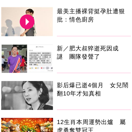
最美主播裸背挺孕肚遭狠
批：情色廚房
新／肥大叔猝逝死因成
謎 團隊發聲了
影后爆已逝4個月 女兒鬧
翻10年才知真相
12生肖本周運勢出爐 屬
虎勇奪雙冠王