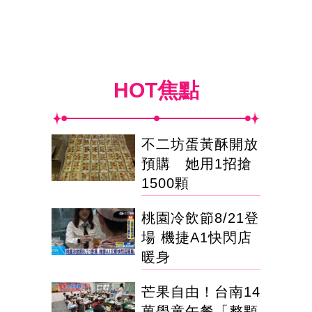
HOT焦點
不二坊蛋黃酥開放
預購 她用1招搶
1500顆
桃園冷飲節8/21登
場 機捷A1快閃店
暖身
芒果自由！台南14
萬學童午餐「整顆