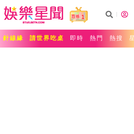
1
針線緣
請世界吃桌
即時
熱門
熱搜