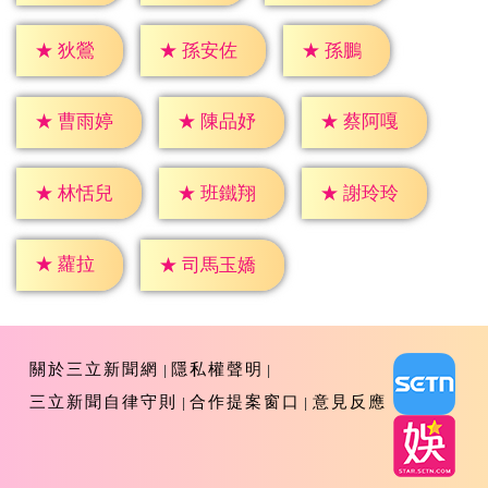
★
狄鶯
★
孫鵬
★
孫安佐
★
曹雨婷
★
陳品妤
★
蔡阿嘎
★
林恬兒
★
班鐵翔
★
謝玲玲
★
蘿拉
★
司馬玉嬌
關於三立新聞網
隱私權聲明
三立新聞自律守則
合作提案窗口
意見反應