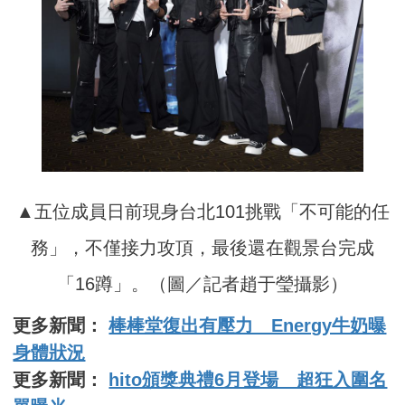
▲五位成員日前現身台北101挑戰「不可能的任
務」，不僅接力攻頂，最後還在觀景台完成
「16蹲」。（圖／記者趙于瑩攝影）
更多新聞：
棒棒堂復出有壓力 Energy牛奶曝
身體狀況
更多新聞：
hito頒獎典禮6月登場 超狂入圍名