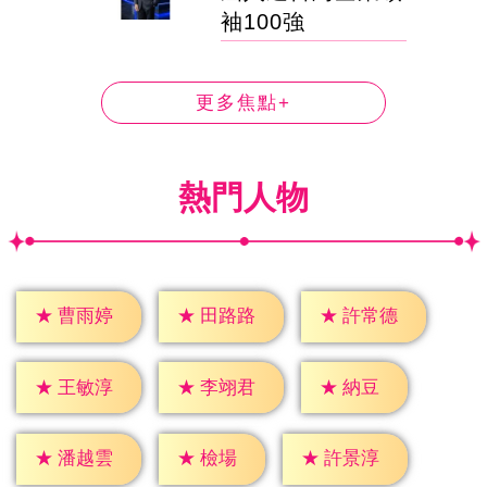
袖100強
更多焦點+
熱門人物
★
曹雨婷
★
田路路
★
許常德
★
納豆
★
王敏淳
★
李翊君
★
檢場
★
潘越雲
★
許景淳