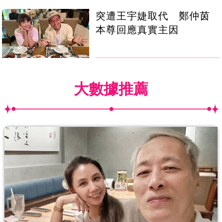
突遭王宇婕取代 鄭仲茵
本尊回應真實主因
大數據推薦