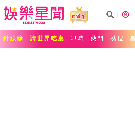
1
針線緣
請世界吃桌
即時
熱門
熱搜