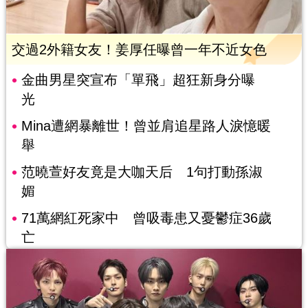
交過2外籍女友！姜厚任曝曾一年不近女色
金曲男星突宣布「單飛」超狂新身分曝
光
Mina遭網暴離世！曾並肩追星路人淚憶暖
舉
范曉萱好友竟是大咖天后 1句打動孫淑
媚
71萬網紅死家中 曾吸毒患又憂鬱症36歲
亡