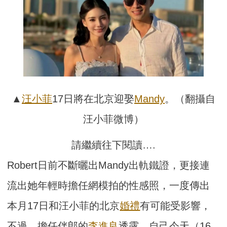
▲
汪小菲
17日將在北京迎娶
Mandy
。（翻攝自
汪小菲微博）
請繼續往下閱讀….
Robert日前不斷曬出Mandy出軌鐵證，更接連
流出她年輕時擔任網模拍的性感照，一度傳出
本月17日和汪小菲的北京
婚禮
有可能受影響，
不過，擔任伴郎的
李進良
透露，自己今天（16