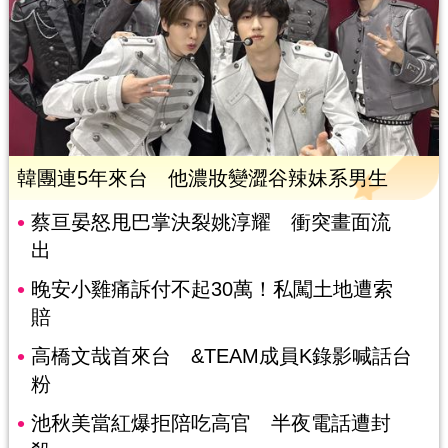
韓團連5年來台 他濃妝變澀谷辣妹系男生
蔡亘晏怒甩巴掌決裂姚淳耀 衝突畫面流
出
晚安小雞痛訴付不起30萬！私闖土地遭索
賠
高橋文哉首來台 &TEAM成員K錄影喊話台
粉
池秋美當紅爆拒陪吃高官 半夜電話遭封