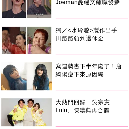
Joeman憂建文離職發聲
獨／<水玲瓏>製作出手
田路路領到退休金
寫運勢書下半年廢了！唐
綺陽瘦下來原因曝
大熱門回歸 吳宗憲
Lulu、陳漢典再合體