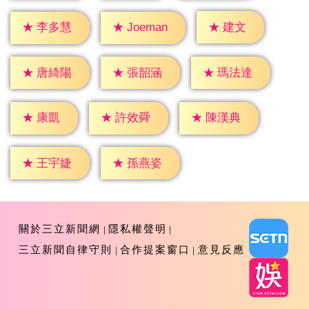
★
建文
★
李多慧
★
Joeman
★
唐綺陽
★
張韶涵
★
瑪法達
★
康凱
★
許效舜
★
陳漢典
★
王宇婕
★
孫燕姿
關於三立新聞網
隱私權聲明
三立新聞自律守則
合作提案窗口
意見反應