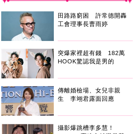
田路路窮困 許常德開轟
工會理事長曹雨婷
突爆家裡超有錢 182萬
HOOK驚認我是男的
傳離婚檢場、女兒非親
生 李翊君露面回應
攝影爆跳槽李多慧！