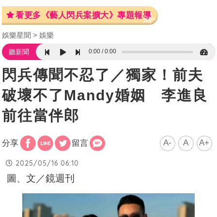
看更多《藝人閃兵案擴大》專題報導
娛樂星聞
娛樂
0:00
0:00
聽新聞
閃兵傳聞不忍了／獨家！前夫
破壞不了Mandy婚姻 李進良
前往當伴郎
A-
A
A+
分享
留言
2025/05/16 06:10
圖、文／鏡週刊