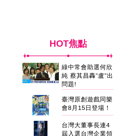
HOT焦點
綠中常會助選何欣
純 蔡其昌轟"盧"出
問題!
臺灣原創遊戲同樂
會8月15日登場！
台灣大董事長連4
屆入選台灣企業領