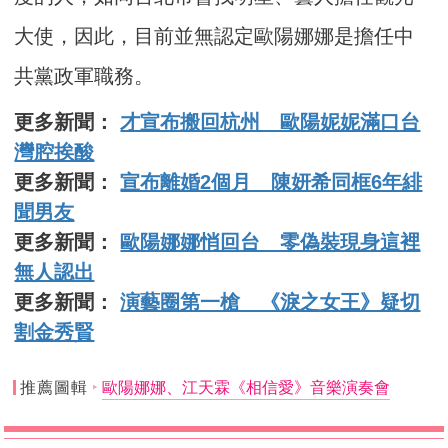
大使，因此，目前並無認定歐陽娜娜是擔任中
共黨政軍職務。
更多新聞：
才宣布搬回杭州 歐陽妮妮滿口台
灣腔挨酸
更多新聞：
宣布離婚2個月 陳妍希同框6年緋
聞男友
更多新聞：
歐陽娜娜悄回台 零偽裝現身這裡
無人認出
更多新聞：
演藝圈第一槍 《淚之女王》疑切
割金秀賢
推薦圖輯
歐陽娜娜、江天霖《相信愛》音樂演奏會