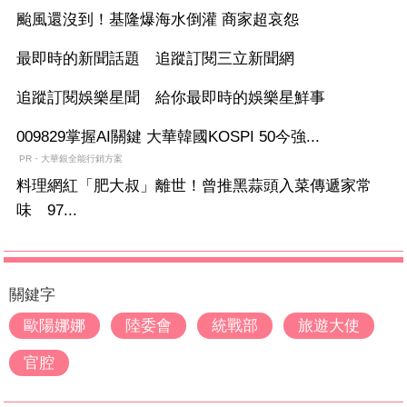
颱風還沒到！基隆爆海水倒灌 商家超哀怨
最即時的新聞話題 追蹤訂閱三立新聞網
追蹤訂閱娛樂星聞 給你最即時的娛樂星鮮事
009829掌握AI關鍵 大華韓國KOSPI 50今強...
PR・大華銀全能行銷方案
料理網紅「肥大叔」離世！曾推黑蒜頭入菜傳遞家常
味 97...
關鍵字
歐陽娜娜
陸委會
統戰部
旅遊大使
官腔