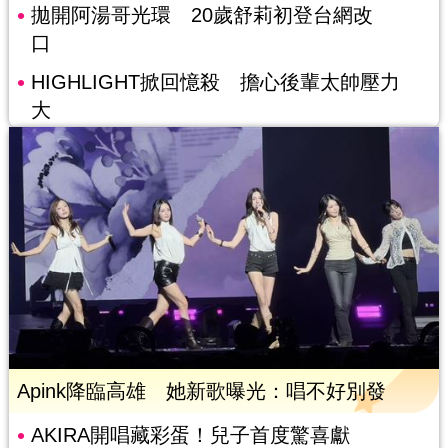
拋開阿湯哥光環 20歲舒莉初登台網改
口
HIGHLIGHT掀回憶殺 擔心後輩太帥壓力
大
Apink降臨高雄 她新歌曝光：唱不好別發
AKIRA開唱藏彩蛋！兒子首度驚喜獻