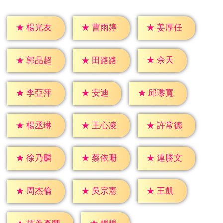
★
楊光友
★
曹雨婷
★
姜厚任
★
余天
★
郭品超
★
田路路
★
安迪
★
李亞萍
★
邱瓈寬
★
楊丞琳
★
王心凌
★
許常德
★
徐乃麟
★
蔡依珊
★
連勝文
★
王凱
★
周杰倫
★
吳宗憲