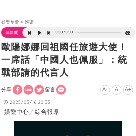
娛樂星聞
娛樂
0:00
0:00
聽新聞
歐陽娜娜回祖國任旅遊大使！
一席話「中國人也佩服」：統
戰部請的代言人
A-
A
A+
分享
留言
2025/05/16 20:33
娛樂中心／綜合報導