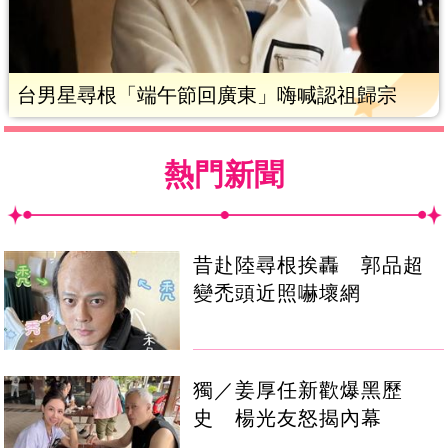
台男星尋根「端午節回廣東」嗨喊認祖歸宗
熱門新聞
昔赴陸尋根挨轟 郭品超
變禿頭近照嚇壞網
獨／姜厚任新歡爆黑歷
史 楊光友怒揭內幕