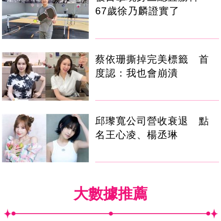
67歲徐乃麟證實了
蔡依珊撕掉完美標籤 首
度認：我也會崩潰
邱瓈寬公司營收衰退 點
名王心凌、楊丞琳
大數據推薦