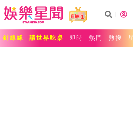
1
針線緣
請世界吃桌
即時
熱門
熱搜