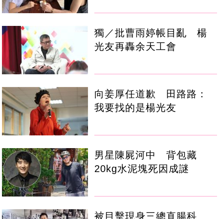
獨／批曹雨婷帳目亂 楊
光友再轟余天工會
向姜厚任道歉 田路路：
我要找的是楊光友
男星陳屍河中 背包藏
20kg水泥塊死因成謎
被目擊現身三總直腸科