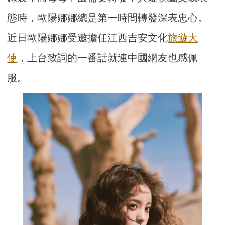
態時，歐陽娜娜總是第一時間轉發深表忠心。
近日歐陽娜娜受邀擔任江西吉安文化
旅遊大
使
，上台致詞的一番話就連中國網友也感佩
服。