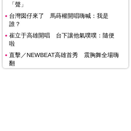
「聲」
台灣囡仔來了 馬蒔權開唱嗨喊：我是
誰？
崔立于高雄開唱 台下讓他氣噗噗：隨便
啦
直擊／NEWBEAT高雄首秀 震胸舞全場嗨
翻