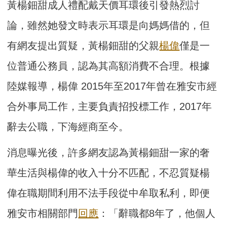
黃楊鈿甜成人禮配戴天價耳環後引發熱烈討
論，雖然她發文時表示耳環是向媽媽借的，但
有網友提出質疑，黃楊鈿甜的父親
楊偉
僅是一
位普通公務員，認為其高額消費不合理。根據
陸媒報導，楊偉 2015年至2017年曾在雅安市經
合外事局工作，主要負責招投標工作，2017年
辭去公職，下海經商至今。
消息曝光後，許多網友認為黃楊鈿甜一家的奢
華生活與楊偉的收入十分不匹配，不忍質疑楊
偉在職期間利用不法手段從中牟取私利，即便
雅安市相關部門
回應
：「辭職都8年了，他個人