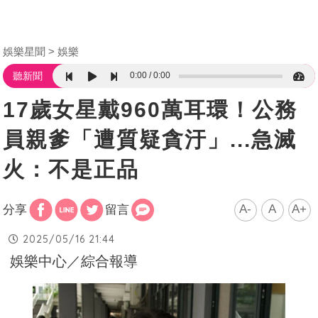
娛樂星聞
娛樂
0:00
0:00
聽新聞
17歲女星戴960萬耳環！公務
員親爹「遭質疑貪汙」...急滅
火：不是正品
A-
A
A+
分享
留言
2025/05/16 21:44
娛樂中心／綜合報導