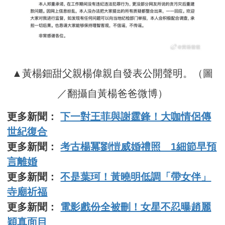
▲黃楊鈿甜父親楊偉親自發表公開聲明。（圖
／翻攝自黃楊爸爸微博）
更多新聞：
下一對王菲與謝霆鋒！大咖情侶傳
世紀復合
更多新聞：
考古楊冪劉愷威婚禮照 1細節早預
言離婚
更多新聞：
不是葉珂！黃曉明低調「帶女伴」
寺廟祈福
更多新聞：
電影戲份全被刪！女星不忍曝趙麗
穎真面目