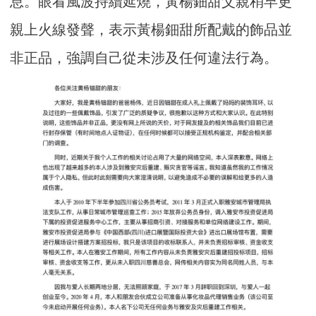
息。眼看風波持續延燒，黃楊鈿甜父親稍早更
親上火線發聲，表示黃楊鈿甜所配戴的飾品並
非正品，強調自己從未涉及任何違法行為。