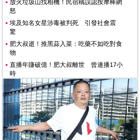
放火垃圾山找相機！民宿稱誤認按摩棒網
怒
埃及知名女星涉毒被判死 引發社會震
驚
肥大叔逝！推黑蒜入菜：吃藥不如吃對食
物
直播年賺破億！肥大叔離世 曾連播17小
時