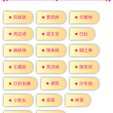
★
田路路
★
曹雨婷
★
邱勝翊
★
巴鈺
★
周定緯
★
梁文音
★
賴銘偉
★
陳泰銘
★
關之琳
★
王國旌
★
馬清偉
★
陳美琪
★
康凱
★
許常德
★
亞莉安娜
★
霖霖
★
林襄
★
小龍女