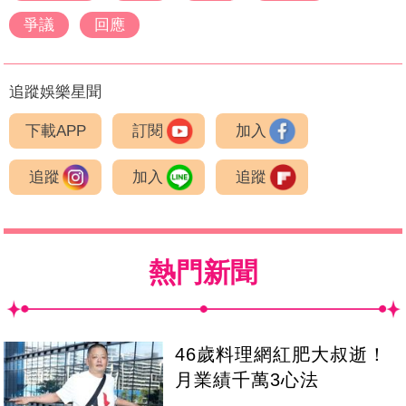
爭議
回應
追蹤娛樂星聞
下載APP
訂閱
加入
追蹤
加入
追蹤
熱門新聞
46歲料理網紅肥大叔逝！
月業績千萬3心法