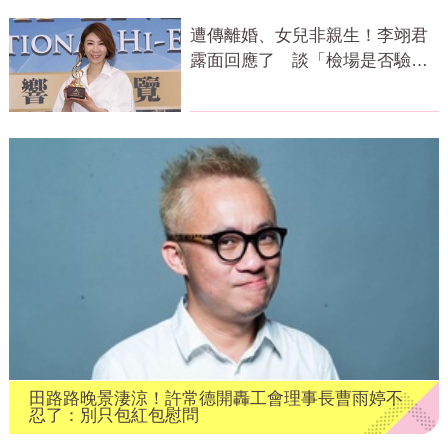
遭傳離婚、女兒非親生！李翊君
露面回應了 談「檢場是否驗
DNA」反應曝
田路路晚景淒涼！許常德開轟工會理事長曹雨婷不
忍了：別只包紅包慰問