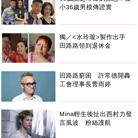
小36歲男模傳證實
獨／<水玲瓏>製作出手
田路路領到退休金
田路路窮困 許常德開轟
工會理事長曹雨婷
Mina輕生後扯出西村力發
言風波 粉絲護航