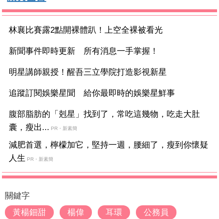
林襄比賽露2點開裸體趴！上空全裸被看光
新聞事件即時更新 所有消息一手掌握！
明星講師親授！醒吾三立學院打造影視新星
追蹤訂閱娛樂星聞 給你最即時的娛樂星鮮事
腹部脂肪的「剋星」找到了，常吃這幾物，吃走大肚
囊，瘦出...
PR・新素簡
減肥首選，檸檬加它，堅持一週，腰細了，瘦到你懷疑
人生
PR・新素簡
關鍵字
黃楊鈿甜
楊偉
耳環
公務員