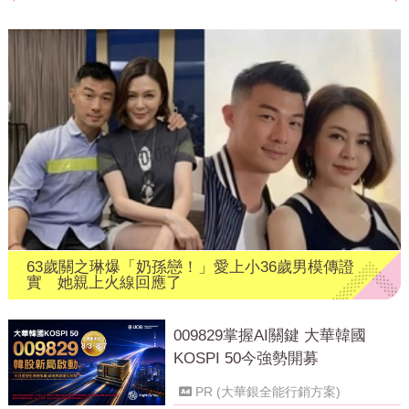
63歲關之琳爆「奶孫戀！」愛上小36歲男模傳證
實 她親上火線回應了
009829掌握AI關鍵 大華韓國
KOSPI 50今強勢開募
PR (大華銀全能行銷方案)