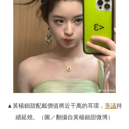
▲黃楊鈿甜配戴價值將近千萬的耳環，
爭議
持
續延燒。（圖／翻攝自黃楊鈿甜微博）