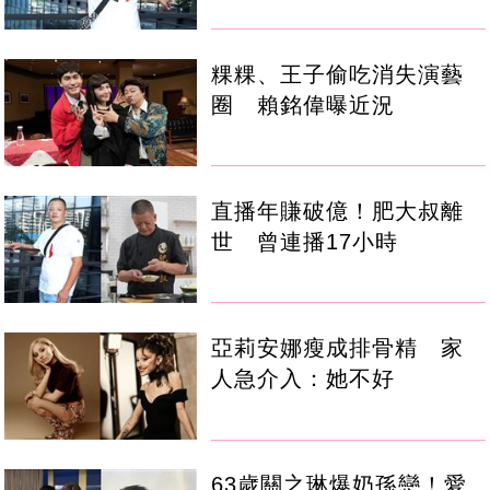
粿粿、王子偷吃消失演藝
圈 賴銘偉曝近況
直播年賺破億！肥大叔離
世 曾連播17小時
亞莉安娜瘦成排骨精 家
人急介入：她不好
63歲關之琳爆奶孫戀！愛