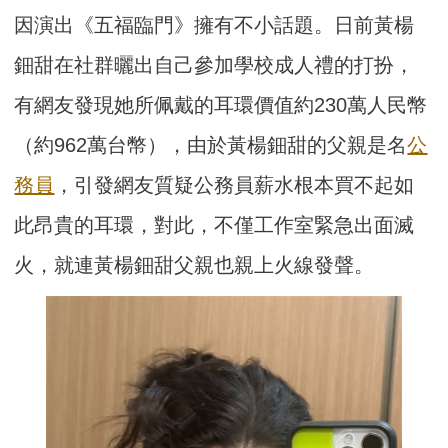
因演出《五福臨門》擁有不小話題。日前黃楊
鈿甜在社群曬出自己參加學校成人禮的打扮，
有網友發現她所佩戴的耳環價值約230萬人民幣
（約962萬台幣），由於黃楊鈿甜的父親是名
公
務員
，引發網友質疑公務員薪水根本買不起如
此昂貴的耳環，對此，不僅工作室緊急出面滅
火，就連黃楊鈿甜父親也親上火線發聲。