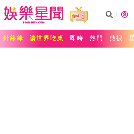
1
針線緣
請世界吃桌
即時
熱門
熱搜