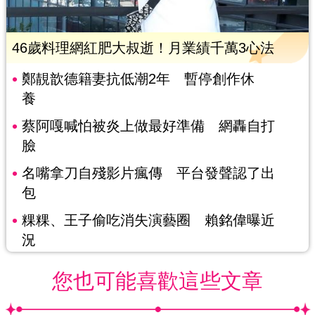
46歲料理網紅肥大叔逝！月業績千萬3心法
鄭靚歆德籍妻抗低潮2年 暫停創作休
養
蔡阿嘎喊怕被炎上做最好準備 網轟自打
臉
名嘴拿刀自殘影片瘋傳 平台發聲認了出
包
粿粿、王子偷吃消失演藝圈 賴銘偉曝近
況
您也可能喜歡這些文章