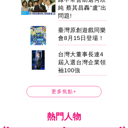
純 蔡其昌轟"盧"出
問題!
臺灣原創遊戲同樂
會8月15日登場！
台灣大董事長連4
屆入選台灣企業領
袖100強
更多焦點+
熱門人物