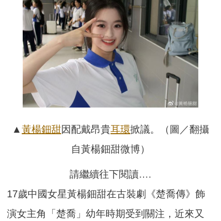
▲
黃楊鈿甜
因配戴昂貴
耳環
掀議。（圖／翻攝
自黃楊鈿甜微博）
請繼續往下閱讀….
17歲中國女星黃楊鈿甜在古裝劇《楚喬傳》飾
演女主角「楚喬」幼年時期受到關注，近來又