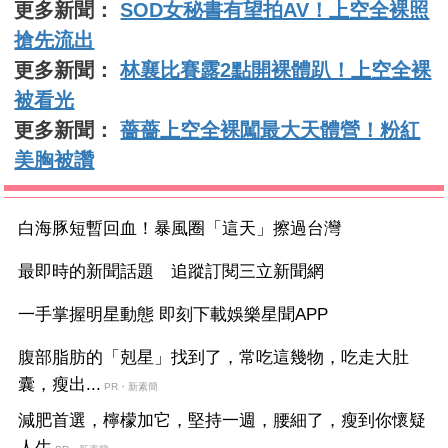
更多新聞：
SOD女秘書有望拍AV！上空全裸照
搶先流出
更多新聞：
林襄比賽露2點開裸體趴！上空全裸
被看光
更多新聞：
薔薔上空全裸闖最大天體營！粉紅
美胸被讚
白海豚短暫回血！暴風圈「這天」擦過台灣
最即時的新聞話題 追蹤訂閱三立新聞網
一手掌握明星動態 即刻下載娛樂星聞APP
腹部脂肪的「剋星」找到了，常吃這幾物，吃走大肚
囊，瘦出...
PR・新素簡
減肥首選，檸檬加它，堅持一週，腰細了，瘦到你懷疑
人生