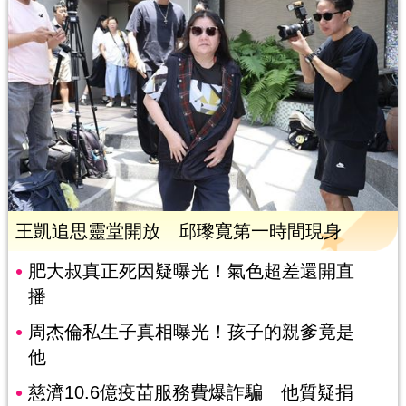
王凱追思靈堂開放 邱瓈寬第一時間現身
肥大叔真正死因疑曝光！氣色超差還開直
播
周杰倫私生子真相曝光！孩子的親爹竟是
他
慈濟10.6億疫苗服務費爆詐騙 他質疑捐