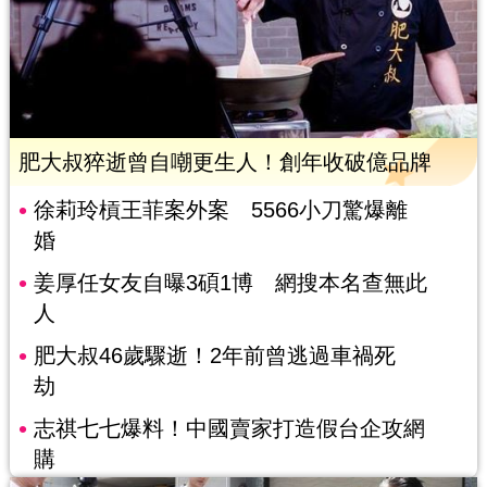
肥大叔猝逝曾自嘲更生人！創年收破億品牌
徐莉玲槓王菲案外案 5566小刀驚爆離
婚
姜厚任女友自曝3碩1博 網搜本名查無此
人
肥大叔46歲驟逝！2年前曾逃過車禍死
劫
志祺七七爆料！中國賣家打造假台企攻網
購