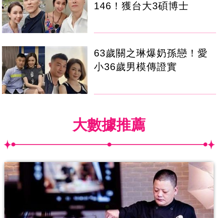
146！獲台大3碩博士
63歲關之琳爆奶孫戀！愛
小36歲男模傳證實
大數據推薦