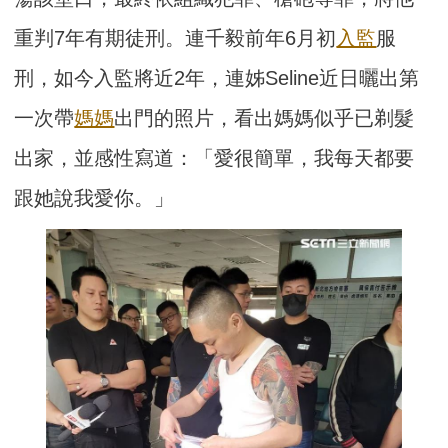
重判7年有期徒刑。連千毅前年6月初
入監
服
刑，如今入監將近2年，連姊Seline近日曬出第
一次帶
媽媽
出門的照片，看出媽媽似乎已剃髮
出家，並感性寫道：「愛很簡單，我每天都要
跟她說我愛你。」