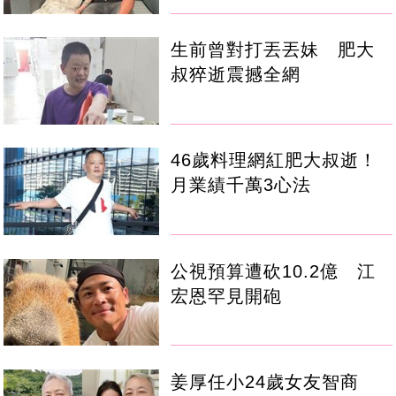
生前曾對打丟丟妹 肥大
叔猝逝震撼全網
46歲料理網紅肥大叔逝！
月業績千萬3心法
公視預算遭砍10.2億 江
宏恩罕見開砲
姜厚任小24歲女友智商