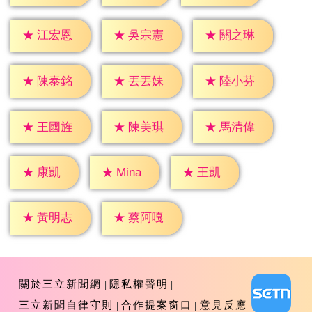
★
江宏恩
★
吳宗憲
★
關之琳
★
陳泰銘
★
丟丟妹
★
陸小芬
★
王國旌
★
陳美琪
★
馬清偉
★
康凱
★
王凱
★
Mina
★
黃明志
★
蔡阿嘎
關於三立新聞網
隱私權聲明
三立新聞自律守則
合作提案窗口
意見反應