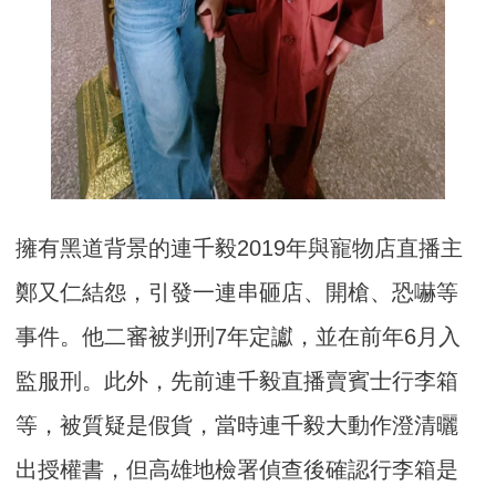
擁有黑道背景的連千毅2019年與寵物店直播主
鄭又仁結怨，引發一連串砸店、開槍、恐嚇等
事件。他二審被判刑7年定讞，並在前年6月入
監服刑。此外，先前連千毅直播賣賓士行李箱
等，被質疑是假貨，當時連千毅大動作澄清曬
出授權書，但高雄地檢署偵查後確認行李箱是