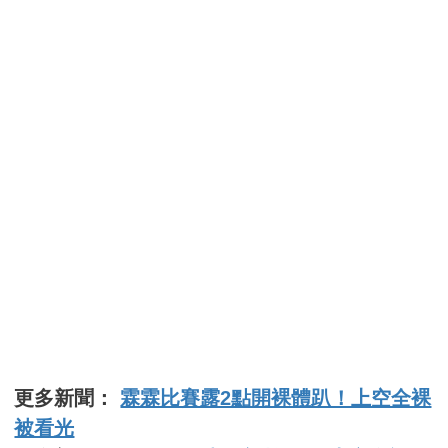
更多新聞：
霖霖比賽露2點開裸體趴！上空全裸
被看光