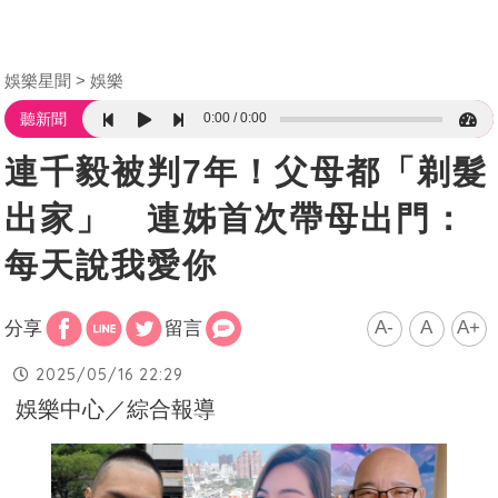
娛樂星聞
娛樂
0:00
0:00
聽新聞
連千毅被判7年！父母都「剃髮
出家」 連姊首次帶母出門：
每天說我愛你
A-
A
A+
分享
留言
2025/05/16 22:29
娛樂中心／綜合報導