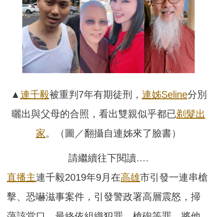
▲
連千毅
被重判7年有期徒刑，
連姊
Seline
分別
曬出與父母的合照，看出雙親似乎都已
剃髮出
家
。（圖／翻攝自連姊來了臉書）
請繼續往下閱讀….
直播主
連千毅2019年9月在
高雄
市引發一連串槍
擊、恐嚇滋事案件，引發警政署高層震怒，掃
蕩該堂口，最終依組織犯罪、槍砲等罪，將他