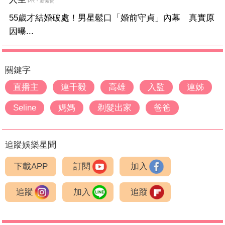
PR・新素簡
55歲才結婚破處！男星鬆口「婚前守貞」內幕 真實原
因曝...
關鍵字
直播主
連千毅
高雄
入監
連姊
Seline
媽媽
剃髮出家
爸爸
追蹤娛樂星聞
下載APP
訂閱
加入
追蹤
加入
追蹤