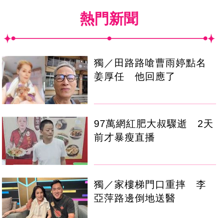
熱門新聞
獨／田路路嗆曹雨婷點名
姜厚任 他回應了
97萬網紅肥大叔驟逝 2天
前才暴瘦直播
獨／家樓梯門口重摔 李
亞萍路邊倒地送醫