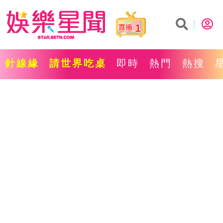
1
針線緣
請世界吃桌
即時
熱門
熱搜