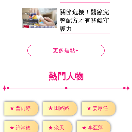
關節危機！醫籲完
整配方才有關鍵守
護力
更多焦點+
熱門人物
★
曹雨婷
★
田路路
★
姜厚任
★
余天
★
許常德
★
李亞萍