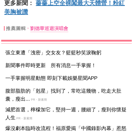
更多新聞：
薔薔上空全裸闖最大天體營！粉紅
美胸被讚
推薦圖輯
劉德華巡迴演唱會
張立東遭「洩密」交女友？籃籃秒笑淚鞠躬
新聞事件即時更新 所有消息一手掌握！
一手掌握明星動態 即刻下載娛樂星聞APP
腹部脂肪的「剋星」找到了，常吃這幾物，吃走大肚
囊，瘦出...
PR・新素簡
減肥首選，檸檬加它，堅持一週，腰細了，瘦到你懷疑
人生
PR・新素簡
爆沒劇本臨時改流程！福原愛揭「中國錄影內幕」惹怒