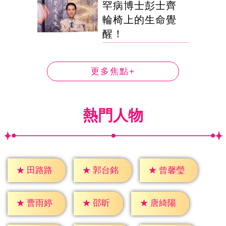
罕病博士彭士齊
輪椅上的生命覺
醒！
更多焦點+
熱門人物
★
田路路
★
郭台銘
★
曾馨瑩
★
邵昕
★
曹雨婷
★
唐綺陽