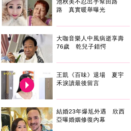
池秋美不忍出手幫田路
路 真實暖舉曝光
大咖音樂人中風病逝享壽
76歲 乾兒子錯愕
王凱《百味》退場 夏宇
禾淚讀最後留言
結婚23年爆尪外遇 欣西
亞曝婚姻修復內幕