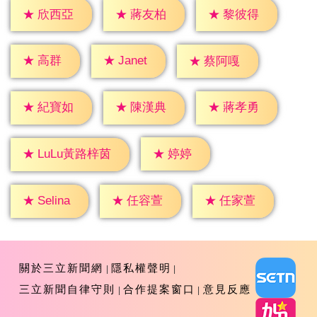
★
欣西亞
★
蔣友柏
★
黎彼得
★
高群
★
Janet
★
蔡阿嘎
★
紀寶如
★
陳漢典
★
蔣孝勇
★
婷婷
★
LuLu黃路梓茵
★
Selina
★
任容萱
★
任家萱
關於三立新聞網
隱私權聲明
三立新聞自律守則
合作提案窗口
意見反應