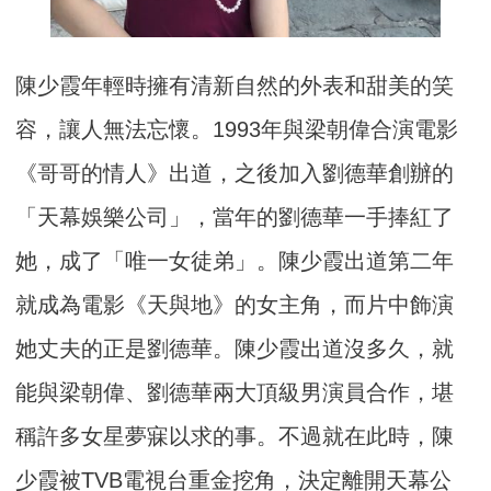
陳少霞年輕時擁有清新自然的外表和甜美的笑
容，讓人無法忘懷。1993年與梁朝偉合演電影
《哥哥的情人》出道，之後加入劉德華創辦的
「天幕娛樂公司」，當年的劉德華一手捧紅了
她，成了「唯一女徒弟」。陳少霞出道第二年
就成為電影《天與地》的女主角，而片中飾演
她丈夫的正是劉德華。陳少霞出道沒多久，就
能與梁朝偉、劉德華兩大頂級男演員合作，堪
稱許多女星夢寐以求的事。不過就在此時，陳
少霞被TVB電視台重金挖角，決定離開天幕公