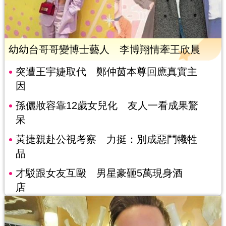
幼幼台哥哥變博士藝人 李博翔情牽王欣晨
突遭王宇婕取代 鄭仲茵本尊回應真實主
因
孫儷妝容靠12歲女兒化 友人一看成果驚
呆
黃捷親赴公視考察 力挺：別成惡鬥犧牲
品
才駁跟女友互毆 男星豪砸5萬現身酒
店