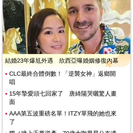
結婚23年爆尪外遇 欣西亞曝婚姻修復內幕
CLC最終合體倒數！「逆襲女神」返鄉開
唱
15年摯愛頭七回家了 唐綺陽哭曬驚人畫
面
AAA第五波重磅名單！ITZY單飛的她也來
了