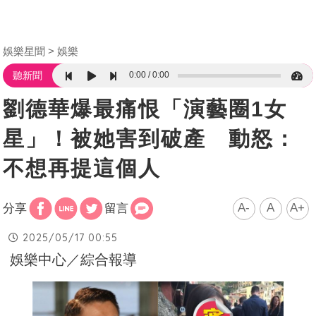
娛樂星聞
娛樂
0:00
0:00
聽新聞
劉德華爆最痛恨「演藝圈1女
星」！被她害到破產 動怒：
不想再提這個人
A-
A
A+
分享
留言
2025/05/17 00:55
娛樂中心／綜合報導