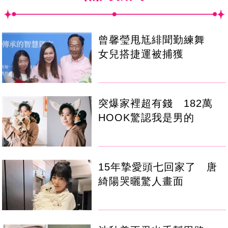
曾馨瑩甩尪緋聞勤練舞
女兒搭捷運被捕獲
突爆家裡超有錢 182萬
HOOK驚認我是男的
15年摯愛頭七回家了 唐
綺陽哭曬驚人畫面