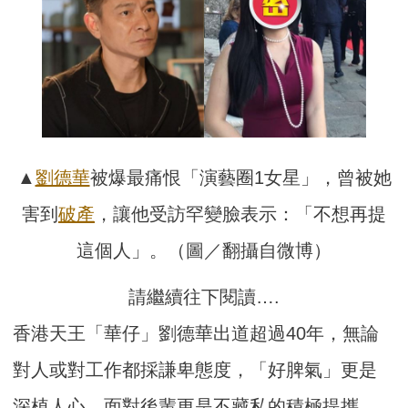
▲
劉德華
被爆最痛恨「演藝圈1女星」，曾被她
害到
破產
，讓他受訪罕變臉表示：「不想再提
這個人」。（圖／翻攝自微博）
請繼續往下閱讀….
香港天王「華仔」劉德華出道超過40年，無論
對人或對工作都採謙卑態度，「好脾氣」更是
深植人心，面對後輩更是不藏私的積極提攜。