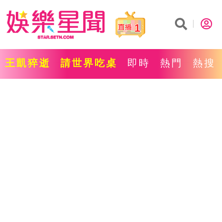
1
王凱猝逝
請世界吃桌
即時
熱門
熱搜