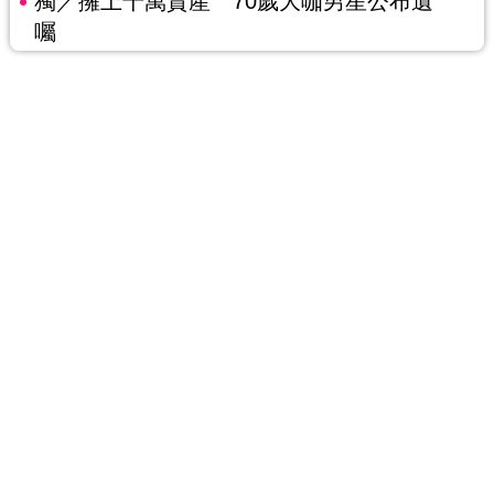
獨／擁上千萬資產 70歲大咖男星公布遺
囑