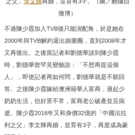
之父」
李文輝
再婚，並育有3子。（圖／翻攝自
微博）
不過陳少霞加入TVB後只能演配角，於是她在
2000年與TVB解約退出娛樂圈，直到2008年才
又再復出。之後當記者和劉德華談到陳少霞
時，劉德華曾罕見變臉說：「不想再提這個
人」，即使記者再如何問，劉德華就是不願回
答。之後陳少霞嫁給澳洲籍華人富商，過起少
奶奶生活，但好景不常，富商老公破產並且病
逝。陳少霞2016年又和身價32億的「中國法拉
利之父」李文輝再婚，並育有3子，再度成為豪