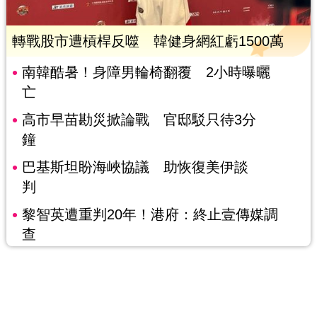
轉戰股市遭槓桿反噬 韓健身網紅虧1500萬
南韓酷暑！身障男輪椅翻覆 2小時曝曬
亡
高市早苗勘災掀論戰 官邸駁只待3分
鐘
巴基斯坦盼海峽協議 助恢復美伊談
判
黎智英遭重判20年！港府：終止壹傳媒調
查