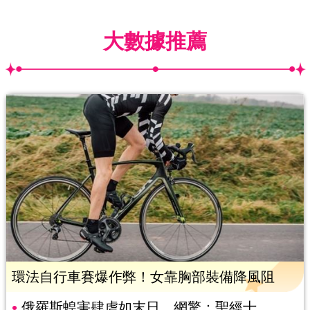
大數據推薦
環法自行車賽爆作弊！女靠胸部裝備降風阻
俄羅斯蝗害肆虐如末日 網驚：聖經十