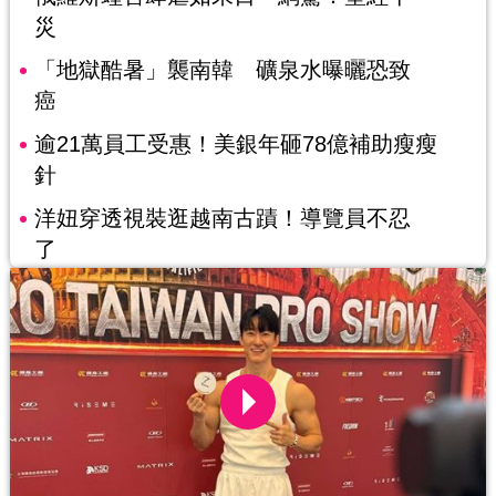
災
「地獄酷暑」襲南韓 礦泉水曝曬恐致
癌
逾21萬員工受惠！美銀年砸78億補助瘦瘦
針
洋妞穿透視裝逛越南古蹟！導覽員不忍
了