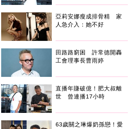
亞莉安娜瘦成排骨精 家
人急介入：她不好
田路路窮困 許常德開轟
工會理事長曹雨婷
直播年賺破億！肥大叔離
世 曾連播17小時
63歲關之琳爆奶孫戀！愛