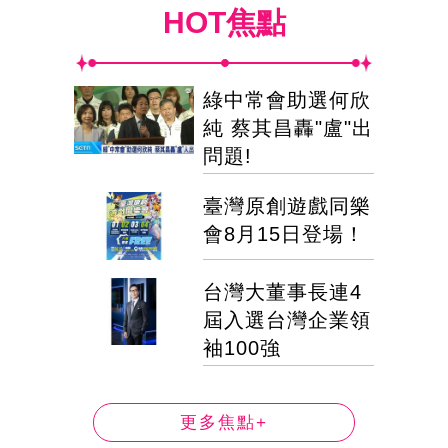
HOT焦點
綠中常會助選何欣
純 蔡其昌轟"盧"出
問題!
臺灣原創遊戲同樂
會8月15日登場！
台灣大董事長連4
屆入選台灣企業領
袖100強
更多焦點+