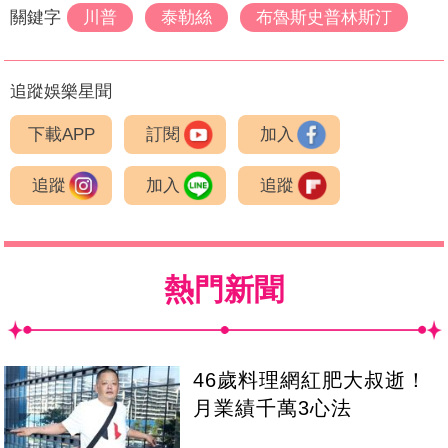
關鍵字
川普
泰勒絲
布魯斯史普林斯汀
追蹤娛樂星聞
下載APP
訂閱
加入
追蹤
加入
追蹤
熱門新聞
46歲料理網紅肥大叔逝！
月業績千萬3心法