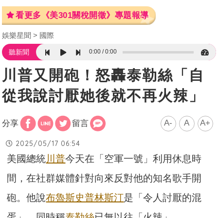
看更多《美301關稅開徵》專題報導
娛樂星聞
國際
0:00
0:00
聽新聞
川普又開砲！怒轟泰勒絲「自
從我說討厭她後就不再火辣」
A-
A
A+
分享
留言
2025/05/17 06:54
美國總統
川普
今天在「空軍一號」利用休息時
間，在社群媒體針對向來反對他的知名歌手開
砲。他說
布魯斯史普林斯汀
是「令人討厭的混
蛋」，同時稱
泰勒絲
已無以往「火辣」。