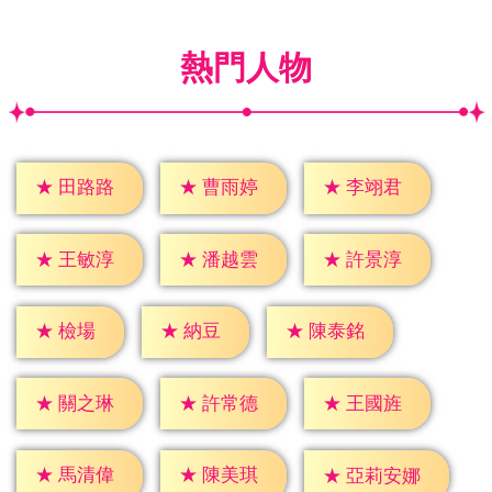
熱門人物
★
田路路
★
曹雨婷
★
李翊君
★
王敏淳
★
潘越雲
★
許景淳
★
檢場
★
納豆
★
陳泰銘
★
關之琳
★
許常德
★
王國旌
★
馬清偉
★
陳美琪
★
亞莉安娜