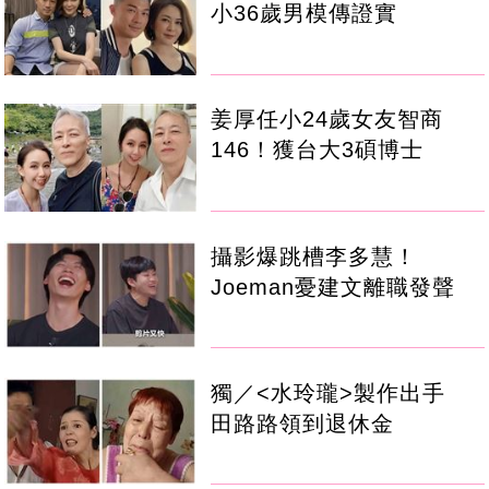
小36歲男模傳證實
姜厚任小24歲女友智商
146！獲台大3碩博士
攝影爆跳槽李多慧！
Joeman憂建文離職發聲
獨／<水玲瓏>製作出手
田路路領到退休金