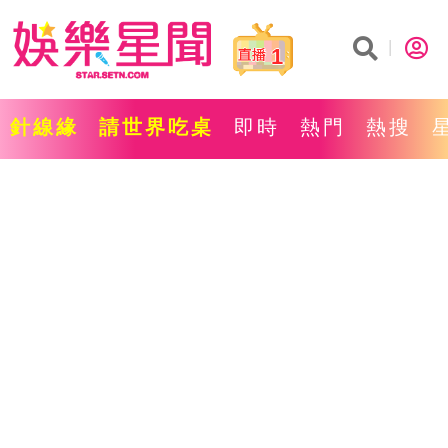
1
針線緣
請世界吃桌
即時
熱門
熱搜