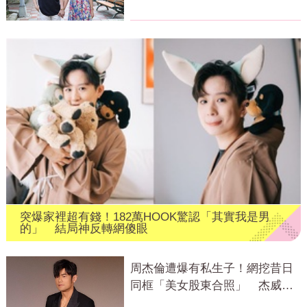
證回應了
突爆家裡超有錢！182萬HOOK驚認「其實我是男
的」 結局神反轉網傻眼
周杰倫遭爆有私生子！網挖昔日
同框「美女股東合照」 杰威爾
發聲了