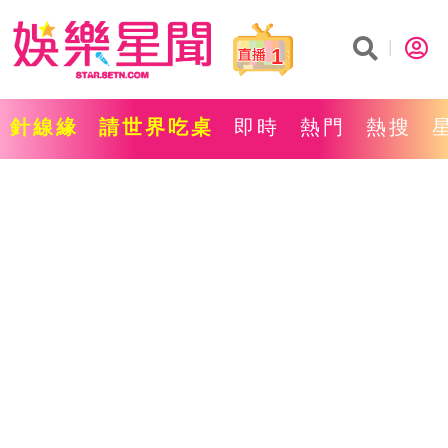
1
針線緣
請世界吃桌
即時
熱門
熱搜