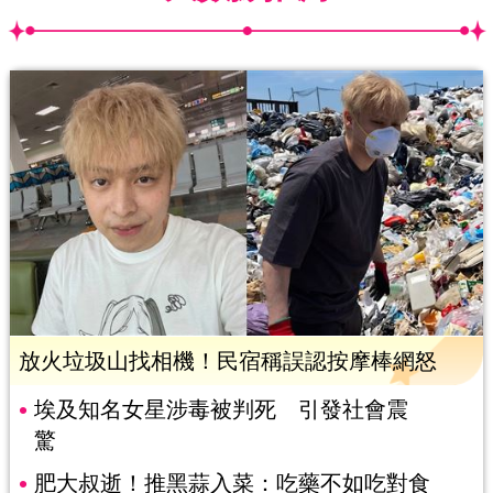
放火垃圾山找相機！民宿稱誤認按摩棒網怒
埃及知名女星涉毒被判死 引發社會震
驚
肥大叔逝！推黑蒜入菜：吃藥不如吃對食