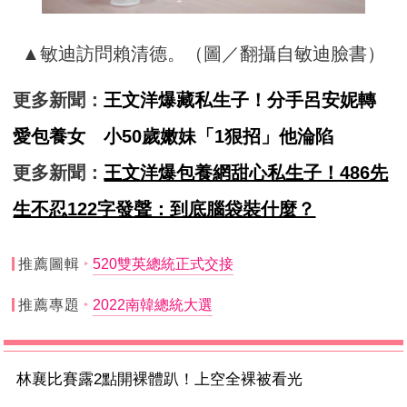
▲敏迪訪問賴清德。（圖／翻攝自敏迪臉書）
更多新聞：
王文洋爆藏私生子！分手呂安妮轉
愛包養女 小50歲嫩妹「1狠招」他淪陷
更多新聞：
王文洋爆包養網甜心私生子！486先
生不忍122字發聲：到底腦袋裝什麼？
推薦圖輯
520雙英總統正式交接
推薦專題
2022南韓總統大選
林襄比賽露2點開裸體趴！上空全裸被看光