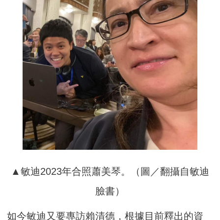
▲敏迪2023年合照蕭美琴。（圖／翻攝自敏迪
臉書）
如今敏迪又要專訪賴清德，根據目前釋出的資