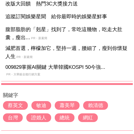
改版大回饋 熱門3C大獎接力送
追蹤訂閱娛樂星聞 給你最即時的娛樂星鮮事
腹部脂肪的「剋星」找到了，常吃這幾物，吃走大肚
囊，瘦出...
PR・新素簡
減肥首選，檸檬加它，堅持一週，腰細了，瘦到你懷疑
人生
PR・新素簡
009829掌握AI關鍵 大華韓國KOSPI 50今強...
PR・大華銀全能行銷方案
關鍵字
蔡英文
敏迪
蕭美琴
賴清德
台灣
證婚人
總統
網紅