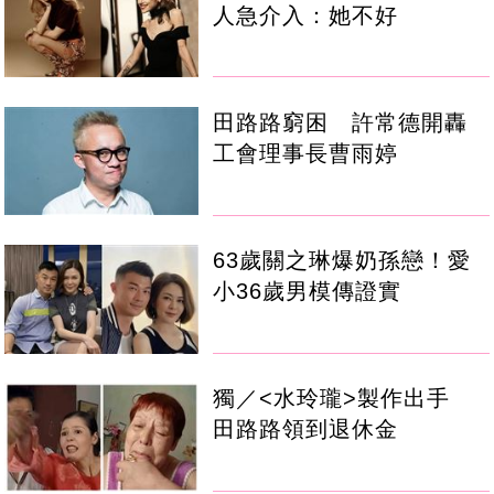
人急介入：她不好
田路路窮困 許常德開轟
工會理事長曹雨婷
63歲關之琳爆奶孫戀！愛
小36歲男模傳證實
獨／<水玲瓏>製作出手
田路路領到退休金