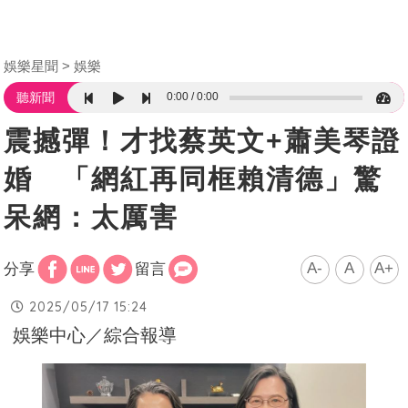
娛樂星聞
娛樂
0:00
0:00
聽新聞
震撼彈！才找蔡英文+蕭美琴證
婚 「網紅再同框賴清德」驚
呆網：太厲害
A-
A
A+
分享
留言
2025/05/17 15:24
娛樂中心／綜合報導