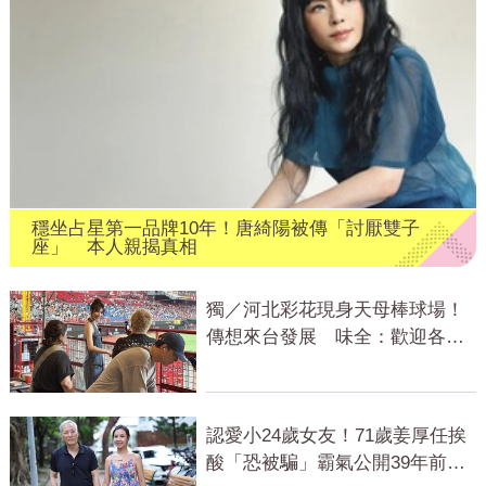
穩坐占星第一品牌10年！唐綺陽被傳「討厭雙子
座」 本人親揭真相
獨／河北彩花現身天母棒球場！
傳想來台發展 味全：歡迎各界
人士進場
認愛小24歲女友！71歲姜厚任挨
酸「恐被騙」霸氣公開39年前鐵