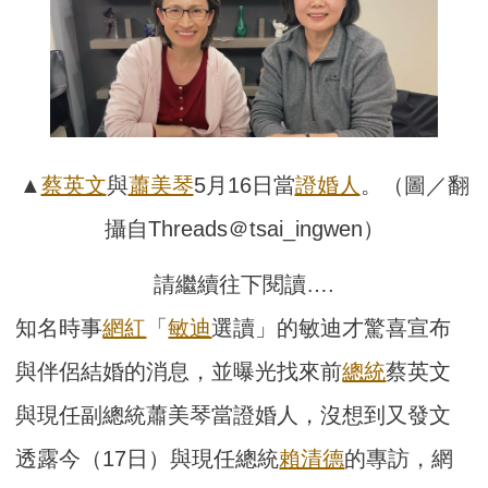
▲
蔡英文
與
蕭美琴
5月16日當
證婚人
。（圖／翻
攝自Threads＠tsai_ingwen）
請繼續往下閱讀….
知名時事
網紅
「
敏迪
選讀」的敏迪才驚喜宣布
與伴侶結婚的消息，並曝光找來前
總統
蔡英文
與現任副總統蕭美琴當證婚人，沒想到又發文
透露今（17日）與現任總統
賴清德
的專訪，網