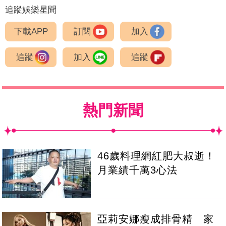
追蹤娛樂星聞
下載APP
訂閱
加入
追蹤
加入
追蹤
熱門新聞
46歲料理網紅肥大叔逝！
月業績千萬3心法
亞莉安娜瘦成排骨精 家