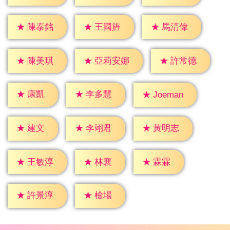
★
陳泰銘
★
王國旌
★
馬清偉
★
陳美琪
★
許常德
★
亞莉安娜
★
康凱
★
李多慧
★
Joeman
★
建文
★
李翊君
★
黃明志
★
林襄
★
霖霖
★
王敏淳
★
檢場
★
許景淳