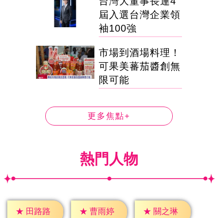
台灣大董事長連4
屆入選台灣企業領
袖100強
市場到酒場料理！
可果美蕃茄醬創無
限可能
更多焦點+
熱門人物
★
田路路
★
曹雨婷
★
關之琳