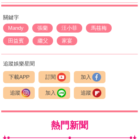
關鍵字
Mandy
張蘭
汪小菲
馬筱梅
田益賓
繼父
家宴
追蹤娛樂星聞
下載APP
訂閱
加入
追蹤
加入
追蹤
熱門新聞