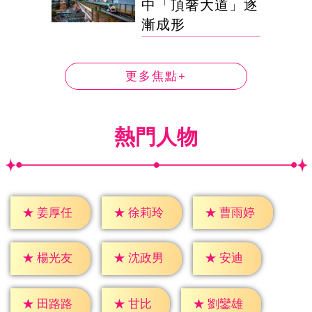
中「頂奢大道」逐
漸成形
更多焦點+
熱門人物
★
姜厚任
★
徐莉玲
★
曹雨婷
★
安迪
★
楊光友
★
沈政男
★
甘比
★
田路路
★
劉鑾雄