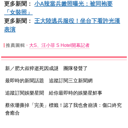
更多新聞：
小A辣當兵嫩照曝光：被同袍要
「女裝照」
更多新聞：
王大陸逃兵服役！坐台下看許光漢
表演
推薦圖輯
大S、汪小菲 S Hotel開幕記者
新／肥大叔猝逝死因成謎 團隊發聲了
最即時的新聞話題 追蹤訂閱三立新聞網
追蹤訂閱娛樂星聞 給你最即時的娛樂星鮮事
蔡依珊撕掉「完美」標籤！認了我也會崩潰：傷口終究
會癒合