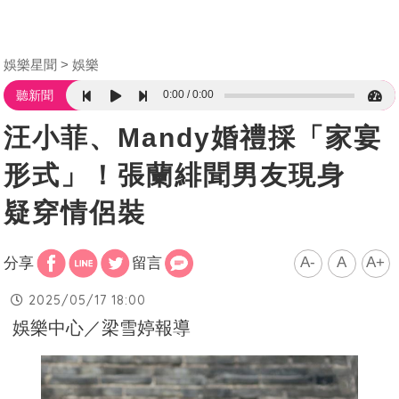
娛樂星聞
娛樂
0:00
0:00
聽新聞
汪小菲、Mandy婚禮採「家宴
形式」！張蘭緋聞男友現身
疑穿情侶裝
A-
A
A+
分享
留言
2025/05/17 18:00
娛樂中心／梁雪婷報導