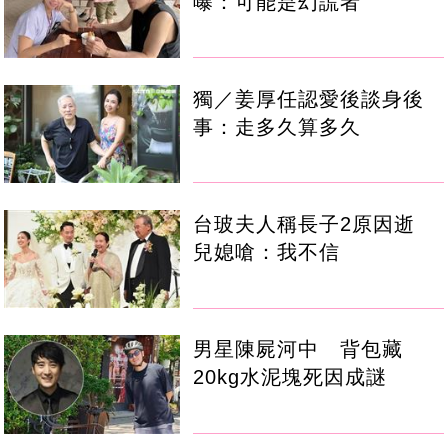
曝：可能是幻謊者
獨／姜厚任認愛後談身後
事：走多久算多久
台玻夫人稱長子2原因逝
兒媳嗆：我不信
男星陳屍河中 背包藏
20kg水泥塊死因成謎