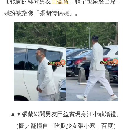
而張蘭的緋聞男友
田益賓
，稍早也盛裝出席，
裝扮被指像「張蘭情侶裝」。
▲▼張蘭緋聞男友田益賓現身汪小菲婚禮。
（圖／翻攝自「吃瓜少女張小寒」百度）