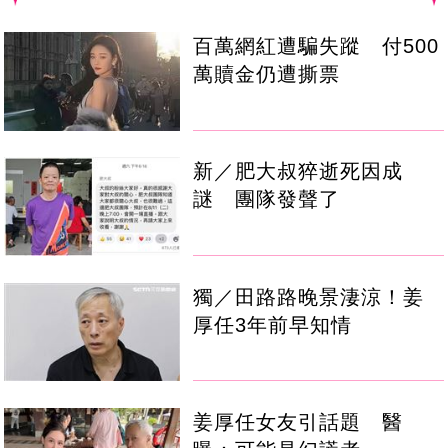
百萬網紅遭騙失蹤 付500
萬贖金仍遭撕票
新／肥大叔猝逝死因成
謎 團隊發聲了
獨／田路路晚景淒涼！姜
厚任3年前早知情
姜厚任女友引話題 醫