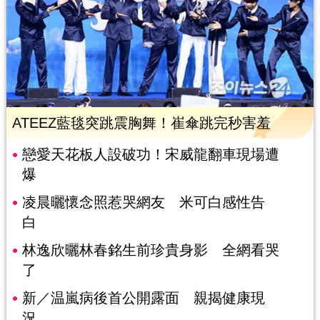
ATEEZ藍毯突跳震胸舞！崔傘跳完秒害羞
戀愛天花板人設破功！宋威龍翻車現場遭
爆
凌晨曬懷念照惹哭網友 米可白感性告
白
林逸欣曬林春銘生前珍貴身影 全網看哭
了
新／温嵐病後首公開露面 親揭健康現
況