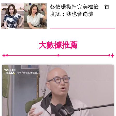
蔡依珊撕掉完美標籤 首
度認：我也會崩潰
大數據推薦