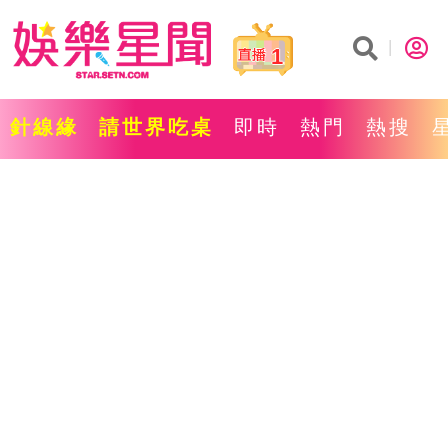
1
針線緣
請世界吃桌
即時
熱門
熱搜