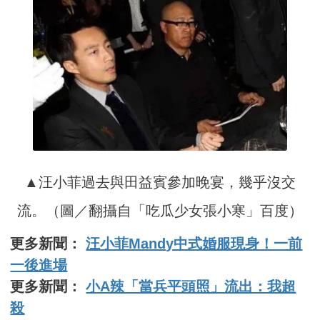
▲汪小菲過去與田益賓參加晚宴，幾乎沒交
流。（圖／翻攝自「吃瓜少女張小寒」百度）
更多新聞：
汪小菲Mandy中式婚服現身！一前
一後進場
更多新聞：
小A辣「當兵平頭照」流出：我超
殺