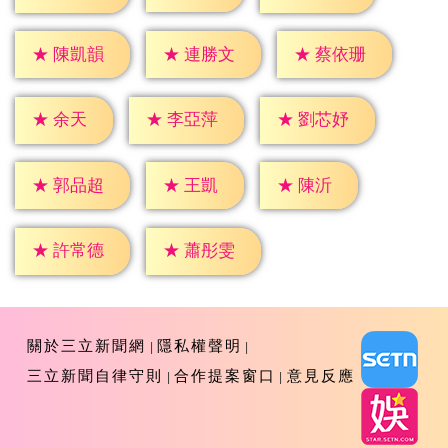
★
陳凱韻
★
連勝文
★
蔡依珊
★
余天
★
李亞萍
★
劉芯妤
★
王凱
★
陳沂
★
郭品超
★
許常德
★
蕭彤雯
關於三立新聞網
隱私權聲明
三立新聞自律守則
合作提案窗口
意見反應