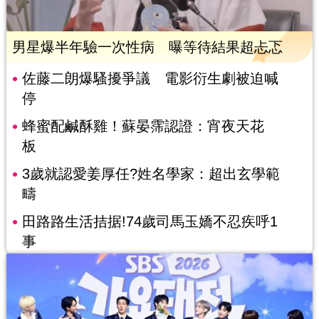
男星爆半年驗一次性病 曝等待結果超忐忑
佐藤二朗爆騷擾爭議 電影衍生劇被迫喊
停
蜂蜜配鹹酥雞！蘇晏霈認證：宵夜天花
板
3歲就認愛姜厚任?姓名學家：超出玄學範
疇
田路路生活拮据!74歲司馬玉嬌不忍疾呼1
事