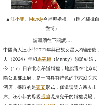
▲
汪小菲
、
Mandy
今補辦婚禮。（圖／翻攝自
微博）
請繼續往下閱讀….
中國商人汪小菲2021年與已故女星大S離婚後，
去（2024）年和
馬筱梅
（Mandy）領證結婚，
今（17）日在北京舉辦婚禮，地點選在北京朝
陽公園郡王府，是一間具有特色的中式庭院式
酒店，採取的是
家宴
形式，僅邀請雙方親友出
席。汪小菲的母親
張蘭
現身兒子的婚禮現場，