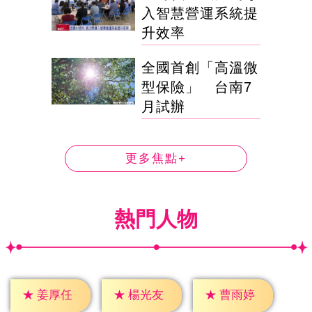
入智慧營運系統提
升效率
全國首創「高溫微
型保險」 台南7
月試辦
更多焦點+
熱門人物
★
姜厚任
★
楊光友
★
曹雨婷