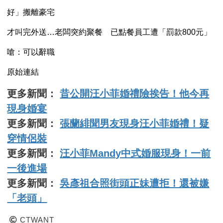
好」搬離豪宅
才叫完外送…老闆突約聚餐 已點餐員工遭「罰款800元」
嗆：可以辭職
原始連結
更多新聞：
昔公開汪小菲婚禮險挨告！他今再
現身婚宴
更多新聞：
張蘭緋聞男友現身汪小菲婚禮！疑
穿情侶裝
更多新聞：
汪小菲Mandy中式婚服現身！一前
一後進場
更多新聞：
吳彥祖合照街頭正妹遭拒！還被嫌
「老頭」
CTWANT