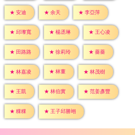
★
安迪
★
余天
★
李亞萍
★
邱瓈寬
★
楊丞琳
★
王心凌
★
薔薔
★
田路路
★
徐莉玲
★
林董
★
林嘉凌
★
林茂樹
★
王凱
★
林伯實
★
范姜彥豐
★
粿粿
★
王子邱勝翊