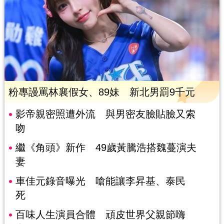
粉專謾罵林襄假女、89妹 新北男罰9千元
影帝親密照遭外流 與男密友臉貼臉又索
吻
繼《角頭》新作 49歲黃騰浩搭魏蔓演夫
妻
車佳元錄音曝光 嗆能讓李昇基、泰民
死
百味人生演員合體 頑皮世界父親節嗨