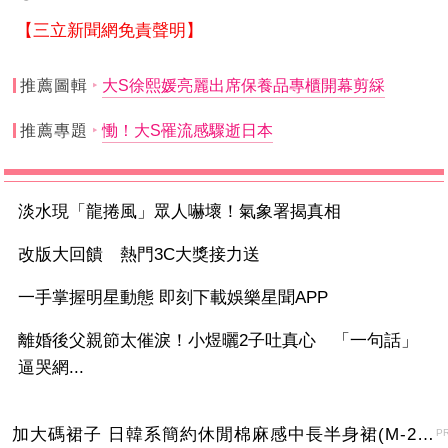
【三立新聞網免責聲明】
推薦圖輯
大S徐熙媛亮麗出席保養品專櫃開幕剪綵
推薦專題
慟！大S罹流感驟逝日本
淡水現「龍捲風」眾人嚇壞！氣象署揭真相
改版大回饋 熱門3C大獎接力送
一手掌握明星動態 即刻下載娛樂星聞APP
離婚後父親節太催淚！小煜曬2子吐真心 「一句話」
逼哭網...
加大碼裙子 日韓系簡約休閒棉麻感中長半身裙(M-2XL)【XMS54038】＊艾美時尚(現+預)
P