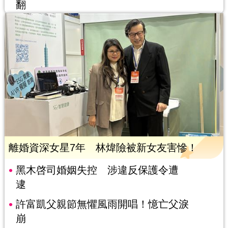
翻
離婚資深女星7年 林煒險被新女友害慘！
黑木啓司婚姻失控 涉違反保護令遭
逮
許富凱父親節無懼風雨開唱！憶亡父淚
崩