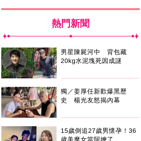
熱門新聞
男星陳屍河中 背包藏
20kg水泥塊死因成謎
獨／姜厚任新歡爆黑歷
史 楊光友怒揭內幕
15歲倒追27歲男懷孕！36
歲美魔女當阿嬤了