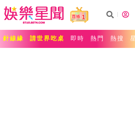
1
針線緣
請世界吃桌
即時
熱門
熱搜