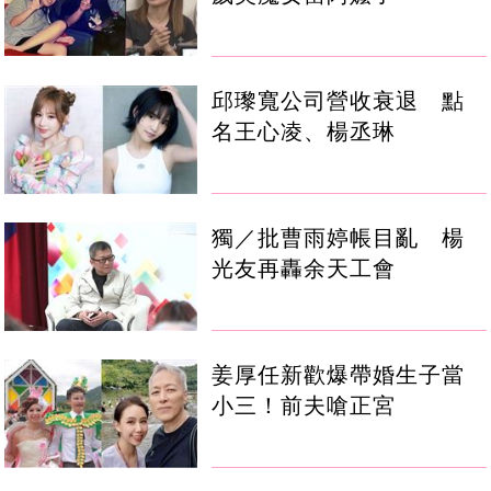
邱瓈寬公司營收衰退 點
名王心凌、楊丞琳
獨／批曹雨婷帳目亂 楊
光友再轟余天工會
姜厚任新歡爆帶婚生子當
小三！前夫嗆正宮