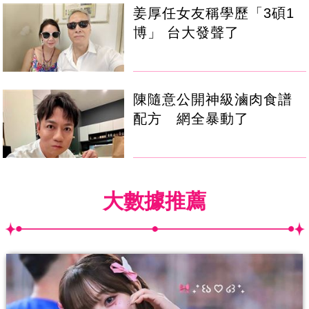
姜厚任女友稱學歷「3碩1
博」 台大發聲了
陳隨意公開神級滷肉食譜
配方 網全暴動了
大數據推薦