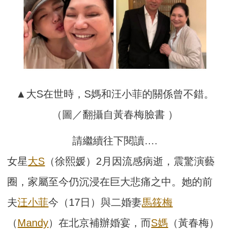
▲大S在世時，S媽和汪小菲的關係曾不錯。
（圖／翻攝自黃春梅臉書 ）
請繼續往下閱讀….
女星
大S
（徐熙媛）2月因流感病逝，震驚演藝
圈，家屬至今仍沉浸在巨大悲痛之中。她的前
夫
汪小菲
今（17日）與二婚妻
馬筱梅
（
Mandy
）在北京補辦婚宴，而
S媽
（黃春梅）