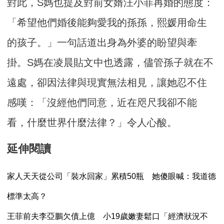
對此，S媽也提及對前女婿汪小菲再婚的態度：
「希望他們婚後能夠愛我的孫孫，熙媛用命生
的孩子。」一句話道出身為外婆的盼望與牽
掛。S媽在凌晨貼文中也透露，儘管孫子就在不
遠處，卻因法律與現實無法相見，讓她忍不住
感嘆：「沒經他們同意，近在咫尺我卻不能
看，什麼世界什麼法律？」令人心酸。
延伸閱讀
家人天天從公司「裝水回家」累積50瓶 她傻眼喊：我道德
標準太高？
王菲前夫李亞鵬欠債上億 小19歲嫩妻鬆口「經濟狀況不