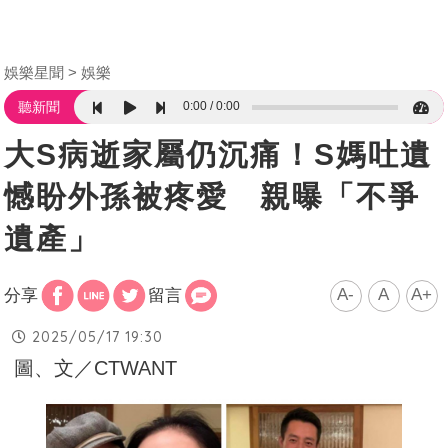
娛樂星聞
娛樂
0:00
0:00
聽新聞
大S病逝家屬仍沉痛！S媽吐遺
憾盼外孫被疼愛 親曝「不爭
遺產」
A-
A
A+
分享
留言
2025/05/17 19:30
圖、文／CTWANT