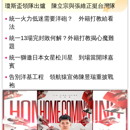
瓊斯盃領隊出爐 陳立宗與張維正挺台灣隊
統一火力低迷需要洋砲？ 外籍打教給看
法
統一13場完封敗何解？外籍打教揭心魔難
題
統一獅邀日本女星松川星 到場當開球嘉
賓
告別洋基工程 領航猿宣佈陳昱瑞重披戰
袍