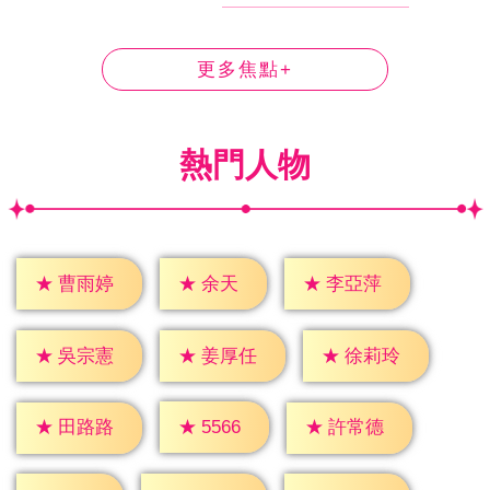
更多焦點+
熱門人物
★
余天
★
曹雨婷
★
李亞萍
★
吳宗憲
★
姜厚任
★
徐莉玲
★
5566
★
田路路
★
許常德