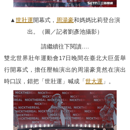
▲
世壯運
開幕式，
周湯豪
和媽媽比莉登台演
出。（圖／記者劉彥池攝影）
請繼續往下閱讀….
雙北世界壯年運動會17日晚間在臺北大巨蛋舉
行開幕式，擔任壓軸演出的周湯豪竟然在演出
時口誤，錯把「世壯運」喊成「
世大運
」。