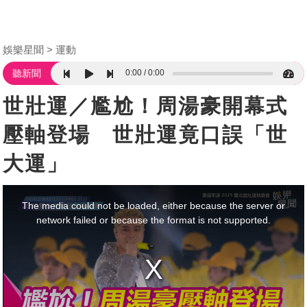
娛樂星聞
運動
0:00
0:00
聽新聞
世壯運／尷尬！周湯豪開幕式
壓軸登場 世壯運竟口誤「世
大運」
This
is
a
The media could not be loaded, either because the server or
modal
window.
network failed or because the format is not supported.