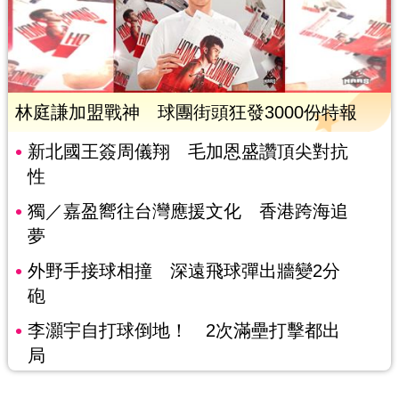
林庭謙加盟戰神 球團街頭狂發3000份特報
新北國王簽周儀翔 毛加恩盛讚頂尖對抗
性
獨／嘉盈嚮往台灣應援文化 香港跨海追
夢
外野手接球相撞 深遠飛球彈出牆變2分
砲
李灝宇自打球倒地！ 2次滿壘打擊都出
局