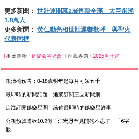
更多新聞：
世壯運開幕2層售票全滿 大巨蛋湧
1.8萬人
更多新聞：
黃仁勳亮相世壯運響歡呼 與聖火
代表同框
推薦圖輯
周湯豪簽唱會
推薦專題
2025世壯運
賴清德預告：0-18歲明年起每月可領五千
最即時的新聞話題 追蹤訂閱三立新聞網
追蹤訂閱娛樂星聞 給你最即時的娛樂星鮮事
公視預算遭砍10.2億！江宏恩罕見開砲不忍了 「6字
酸...