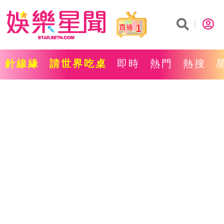
1
針線緣
請世界吃桌
即時
熱門
熱搜