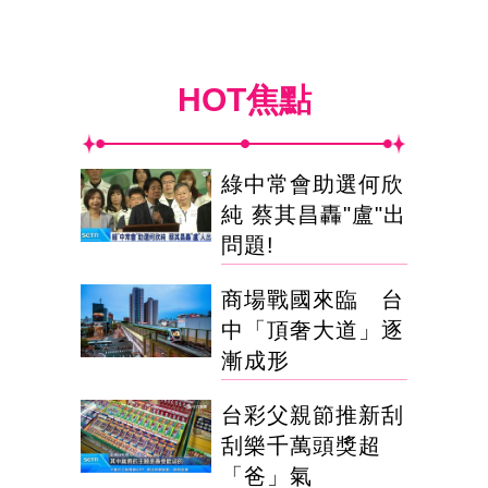
HOT焦點
綠中常會助選何欣
純 蔡其昌轟"盧"出
問題!
商場戰國來臨 台
中「頂奢大道」逐
漸成形
台彩父親節推新刮
刮樂千萬頭獎超
「爸」氣