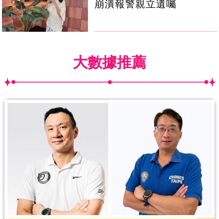
崩潰報警親立遺囑
大數據推薦