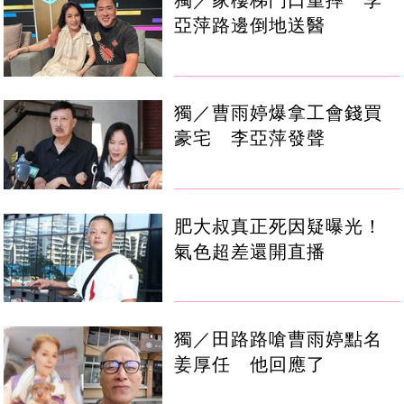
獨／家樓梯門口重摔 李
亞萍路邊倒地送醫
獨／曹雨婷爆拿工會錢買
豪宅 李亞萍發聲
肥大叔真正死因疑曝光！
氣色超差還開直播
獨／田路路嗆曹雨婷點名
姜厚任 他回應了