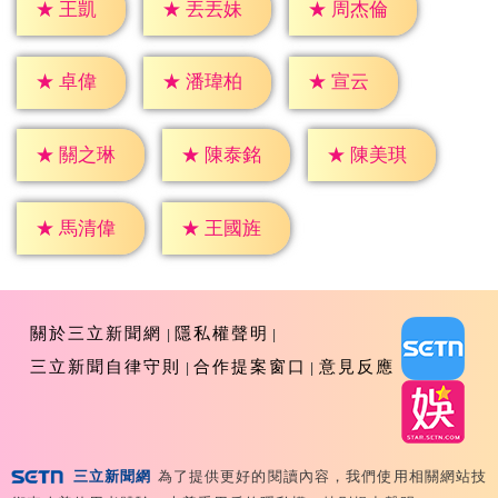
★
王凱
★
丟丟妹
★
周杰倫
★
卓偉
★
宣云
★
潘瑋柏
★
關之琳
★
陳泰銘
★
陳美琪
★
馬清偉
★
王國旌
關於三立新聞網
隱私權聲明
三立新聞自律守則
合作提案窗口
意見反應
三立新聞網
為了提供更好的閱讀內容，我們使用相關網站技
Copyright ©2026 Sanlih E-Television All Rights