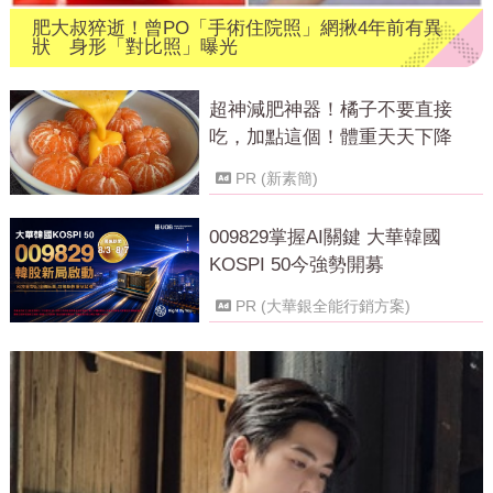
肥大叔猝逝！曾PO「手術住院照」網揪4年前有異
狀 身形「對比照」曝光
超神減肥神器！橘子不要直接
吃，加點這個！體重天天下降
PR (新素簡)
009829掌握AI關鍵 大華韓國
KOSPI 50今強勢開募
PR (大華銀全能行銷方案)