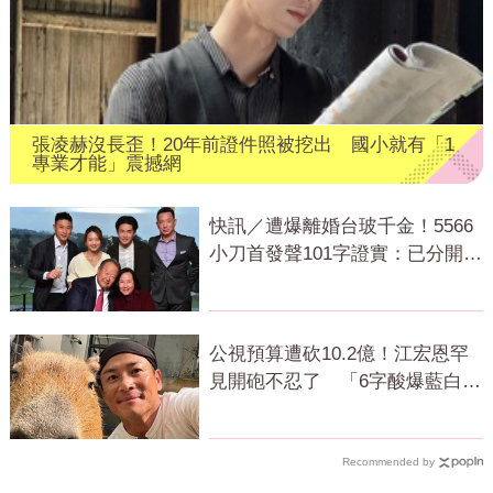
張凌赫沒長歪！20年前證件照被挖出 國小就有「1
專業才能」震撼網
快訊／遭爆離婚台玻千金！5566
小刀首發聲101字證實：已分開一
段時間
公視預算遭砍10.2億！江宏恩罕
見開砲不忍了 「6字酸爆藍白」
網狂讚
Recommended by