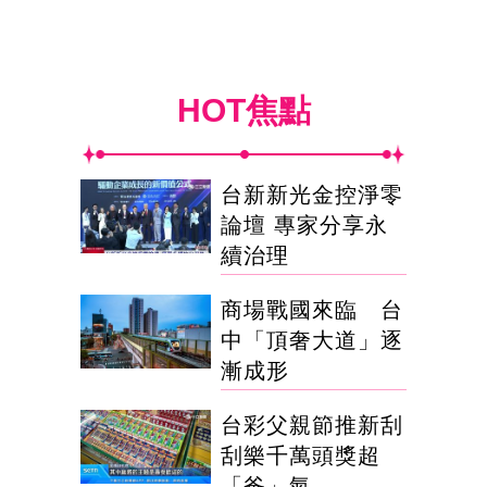
HOT焦點
台新新光金控淨零
論壇 專家分享永
續治理
商場戰國來臨 台
中「頂奢大道」逐
漸成形
台彩父親節推新刮
刮樂千萬頭獎超
「爸」氣