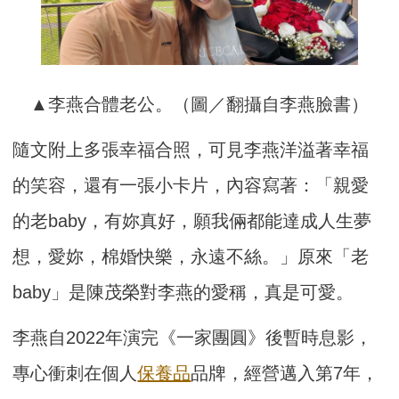
▲李燕合體老公。（圖／翻攝自李燕臉書）
隨文附上多張幸福合照，可見李燕洋溢著幸福
的笑容，還有一張小卡片，內容寫著：「親愛
的老baby，有妳真好，願我倆都能達成人生夢
想，愛妳，棉婚快樂，永遠不絲。」原來「老
baby」是陳茂榮對李燕的愛稱，真是可愛。
李燕自2022年演完《一家團圓》後暫時息影，
專心衝刺在個人
保養品
品牌，經營邁入第7年，