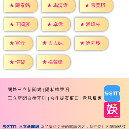
★
陳泰銘
★
馬清偉
★
陳美琪
★
卓偉
★
王國旌
★
潘瑋柏
★
宣云
★
丟丟妹
★
徐莉玲
★
愷樂
★
楊紫瓊
關於三立新聞網
隱私權聲明
三立新聞自律守則
合作提案窗口
意見反應
三立新聞網
為了提供更好的閱讀內容，我們使用相關網站技