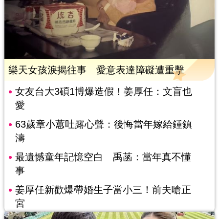
樂天女孩淚揭往事 愛意表達障礙遭重擊
女友台大3碩1博爆造假！姜厚任：文盲也
愛
63歲章小蕙吐露心聲：後悔當年嫁給鍾鎮
濤
最遺憾童年記憶空白 禹菡：當年真不懂
事
姜厚任新歡爆帶婚生子當小三！前夫嗆正
宮