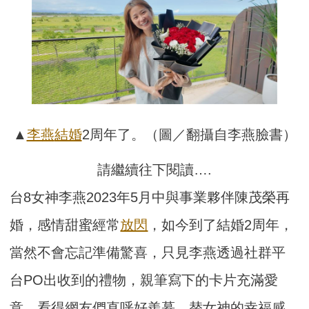
▲
李燕
結婚
2周年了。（圖／翻攝自李燕臉書）
請繼續往下閱讀….
台8女神李燕2023年5月中與事業夥伴陳茂榮再
婚，感情甜蜜經常
放閃
，如今到了結婚2周年，
當然不會忘記準備驚喜，只見李燕透過社群平
台PO出收到的禮物，親筆寫下的卡片充滿愛
意，看得網友們直呼好羨慕，替女神的幸福感