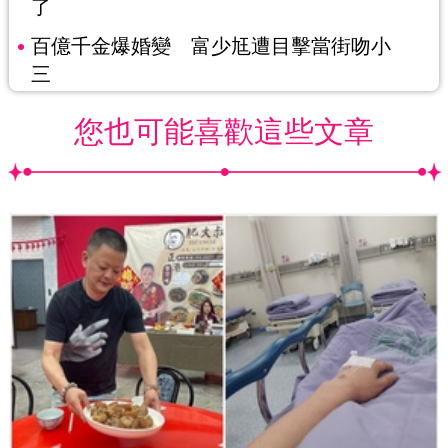
了
百億千金爆婚變 富少尪遭目擊當街吻小
三
您也可能喜歡這些文章