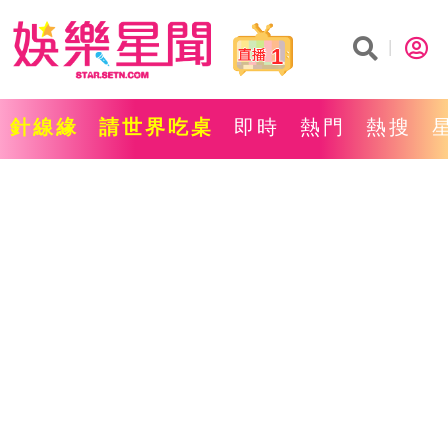
1
針線緣
請世界吃桌
即時
熱門
熱搜