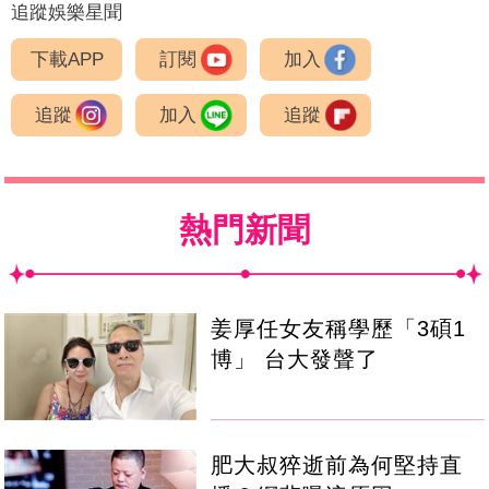
追蹤娛樂星聞
下載APP
訂閱
加入
追蹤
加入
追蹤
熱門新聞
姜厚任女友稱學歷「3碩1
博」 台大發聲了
肥大叔猝逝前為何堅持直