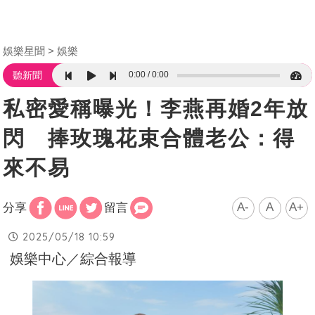
娛樂星聞
娛樂
0:00
0:00
聽新聞
私密愛稱曝光！李燕再婚2年放
閃 捧玫瑰花束合體老公：得
來不易
A-
A
A+
分享
留言
2025/05/18 10:59
娛樂中心／綜合報導