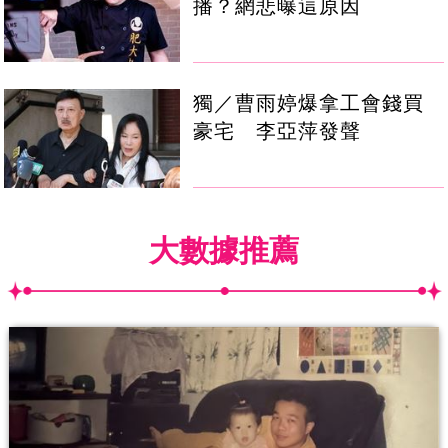
播？網悲曝這原因
獨／曹雨婷爆拿工會錢買
豪宅 李亞萍發聲
大數據推薦