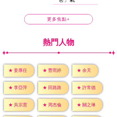
更多焦點+
熱門人物
★
余天
★
姜厚任
★
曹雨婷
★
李亞萍
★
田路路
★
許常德
★
吳宗憲
★
周杰倫
★
關之琳