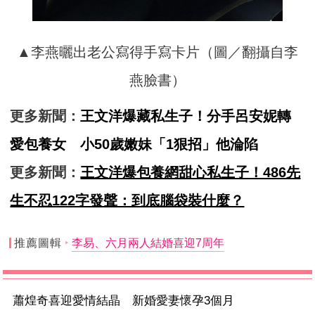
▲李燕曬出老公寫得手寫卡片（圖／翻攝自李
燕臉書）
更多新聞：
王文洋爆藏私生子！分手呂安妮轉
愛包養女 小50歲嫩妹「1狠招」他淪陷
更多新聞：
王文洋爆包養網甜心私生子！486先
生不忍122字發聲：到底腦袋裝什麼？
推薦圖輯
李易、六月兩人結婚喜迎7周年
蕭煌奇喜迎愛情結晶 新婚愛妻懷孕3個月