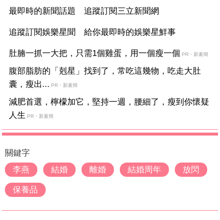
最即時的新聞話題 追蹤訂閱三立新聞網
追蹤訂閱娛樂星聞 給你最即時的娛樂星鮮事
肚腩一抓一大把，只需1個雞蛋，用一個瘦一個
PR・新素簡
腹部脂肪的「剋星」找到了，常吃這幾物，吃走大肚
囊，瘦出...
PR・新素簡
減肥首選，檸檬加它，堅持一週，腰細了，瘦到你懷疑
人生
PR・新素簡
關鍵字
李燕
結婚
離婚
結婚周年
放閃
保養品