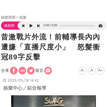
娛樂星聞
娛樂
0:00
0:00
聽新聞
昔激戰片外流！前輔導長內內
遭嫌「直播尺度小」 怒髮衝
冠89字反擊
A-
A
A+
分享
留言
2025/05/18 14:42
娛樂中心／綜合報導