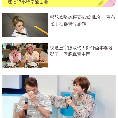
連播17小時辛酸面曝
鄭靚歆曝德籍妻抗低潮2年 宣布
接手社群暫停創作
突遭王宇婕取代！鄭仲茵本尊發
聲了 回應真實主因