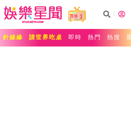
1
針線緣
請世界吃桌
即時
熱門
熱搜