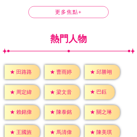
更多焦點+
熱門人物
★
田路路
★
曹雨婷
★
邱勝翊
★
巴鈺
★
周定緯
★
梁文音
★
賴銘偉
★
陳泰銘
★
關之琳
★
王國旌
★
馬清偉
★
陳美琪