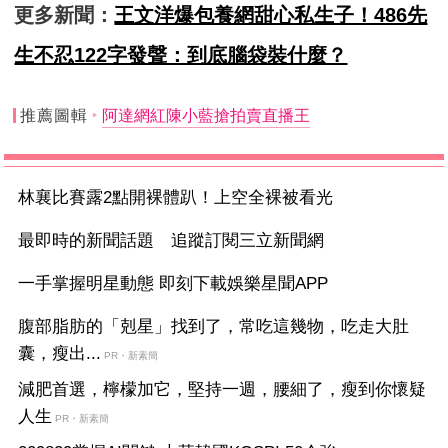
更多新聞：
王文洋爆包養網甜心私生子！486先
生不忍122字發聲：到底腦袋裝什麼？
推薦圖輯
阿達網紅陳小藍搶拍賣直播王
林襄比賽露2點開裸體趴！上空全裸被看光
最即時的新聞話題 追蹤訂閱三立新聞網
一手掌握明星動態 即刻下載娛樂星聞APP
腹部脂肪的「剋星」找到了，常吃這幾物，吃走大肚
囊，瘦出...
PR・新素簡
減肥首選，檸檬加它，堅持一週，腰細了，瘦到你懷疑
人生
PR・新素簡