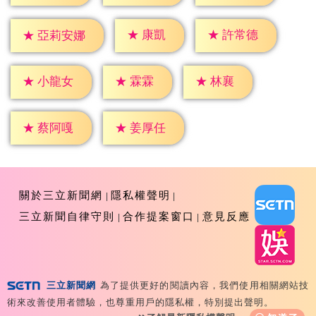
★
康凱
★
許常德
★
亞莉安娜
★
霖霖
★
林襄
★
小龍女
★
蔡阿嘎
★
姜厚任
關於三立新聞網
隱私權聲明
三立新聞自律守則
合作提案窗口
意見反應
三立新聞網
為了提供更好的閱讀內容，我們使用相關網站技
Copyright ©2026 Sanlih E-Television All Rights
術來改善使用者體驗，也尊重用戶的隱私權，特別提出聲明。
Reserved 版權所有 盜用必究 台北市內湖區舊宗路一段159