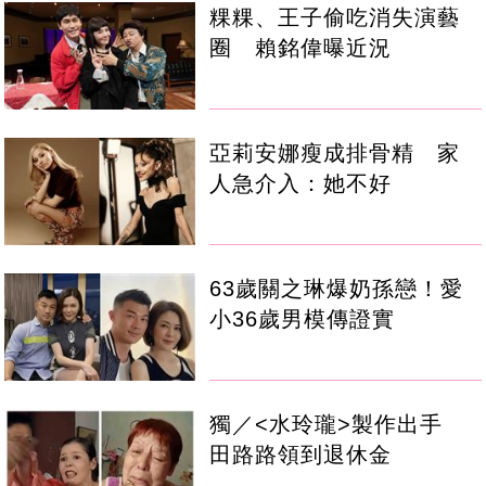
粿粿、王子偷吃消失演藝
圈 賴銘偉曝近況
亞莉安娜瘦成排骨精 家
人急介入：她不好
63歲關之琳爆奶孫戀！愛
小36歲男模傳證實
獨／<水玲瓏>製作出手
田路路領到退休金