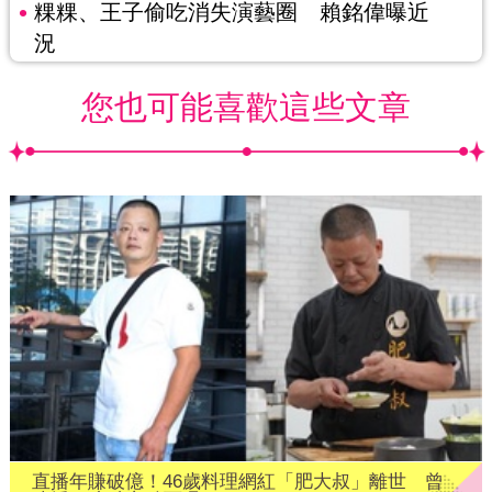
粿粿、王子偷吃消失演藝圈 賴銘偉曝近
況
您也可能喜歡這些文章
直播年賺破億！46歲料理網紅「肥大叔」離世 曾