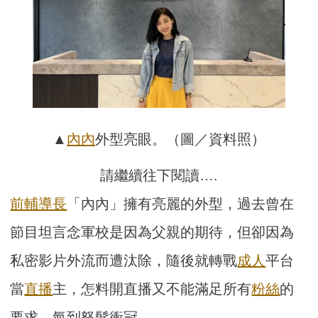
▲
內內
外型亮眼。（圖／資料照）
請繼續往下閱讀….
前輔導長
「內內」擁有亮麗的外型，過去曾在
節目坦言念軍校是因為父親的期待，但卻因為
私密影片外流而遭汰除，隨後就轉戰
成人
平台
當
直播
主，怎料開直播又不能滿足所有
粉絲
的
要求，氣到怒髮衝冠。