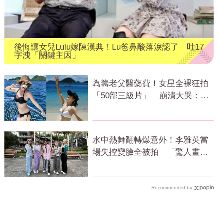
後悔讓女兒Lulu嫁陳漢典！Lu爸鼻酸落淚認了 吐17
字洩「關鍵主因」
為籌老父醫藥費！女星全裸狂拍
「50部三級片」 崩潰大哭：沒
靈魂了
水中熱舞翻轉爆意外！李雅英當
場失控變臉全被拍 「驚人畫
面」曝光
Recommended by