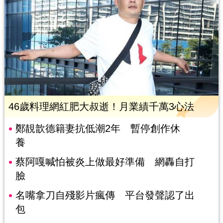
46歲料理網紅肥大叔逝！月業績千萬3心法
鄭靚歆德籍妻抗低潮2年 暫停創作休
養
蔡阿嘎喊怕被炎上做最好準備 網轟自打
臉
名嘴拿刀自殘影片瘋傳 平台發聲認了出
包