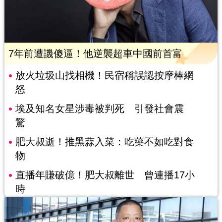
7年前遭譏傻逼！他逆襲超車中國前首富
放火垃圾山找相機！民宿稱誤認按摩棒網
怒
埃及知名女星涉毒被判死 引發社會震
驚
肥大叔逝！推黑蒜入菜：吃藥不如吃對食
物
直播年賺破億！肥大叔離世 曾連播17小
時