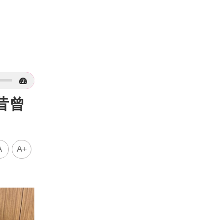
昔曾
A
A+