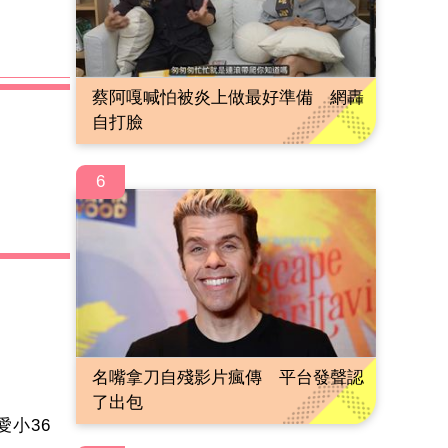
蔡阿嘎喊怕被炎上做最好準備 網轟
自打臉
6
名嘴拿刀自殘影片瘋傳 平台發聲認
了出包
愛小36