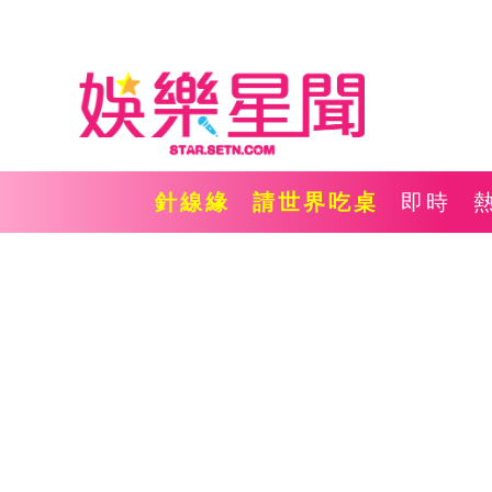
針線緣
請世界吃桌
即時