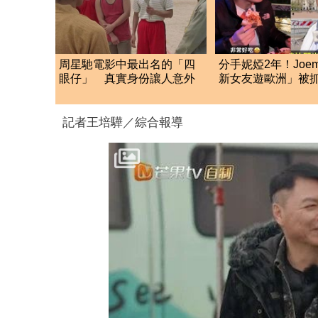
周星馳電影中最出名的「四
分手妮婭2年！Joe
眼仔」 真實身份讓人意外
新女友遊歐洲」被
滴發聲救火網不信
記者王培驊／綜合報導