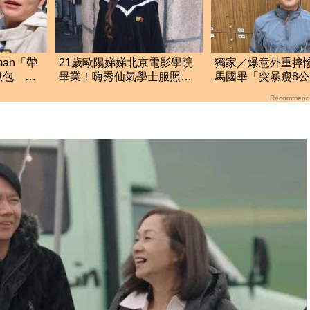
man「帶
21歲歐陽娣娣北京電影學院
獨家／爆意外重摔
抓包 阿
畢業！嗨秀仙氣學士服照
馬國畢「突暴瘦8
成劉亦菲、楊冪學妹
身 關鍵主因曝
Recommend