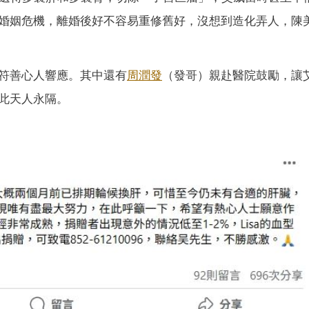
婚姻危機，離婚後好不容易重修舊好，沒想到造化弄人，陳
符善心人響應。其中還有
周潤發
（發哥）親赴醫院鼓勵，讓
此天人永隔。