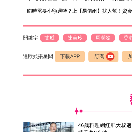
臨時需要小額週轉？上【易借網】找人幫！資
關鍵字
艾威
陳美玲
周潤發
香港
追蹤娛樂星聞
下載APP
訂閱
46歲料理網紅肥大叔