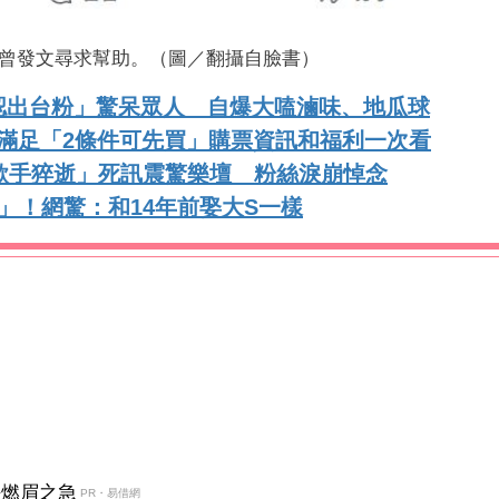
曾發文尋求幫助。（圖／翻攝自臉書）
認出台粉」驚呆眾人 自爆大嗑滷味、地瓜球
滿足「2條件可先買」購票資訊和福利一次看
歌手猝逝」死訊震驚樂壇 粉絲淚崩悼念
」！網驚：和14年前娶大S一樣
決燃眉之急
PR・易借網