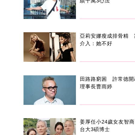
績千萬3心法
亞莉安娜瘦成排骨精 
介入：她不好
田路路窮困 許常德開
理事長曹雨婷
姜厚任小24歲女友智商
台大3碩博士