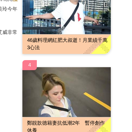
美玲今年
艾威非常
46歲料理網紅肥大叔逝！月業績千萬
3心法
4
鄭靚歆德籍妻抗低潮2年 暫停創作
休養