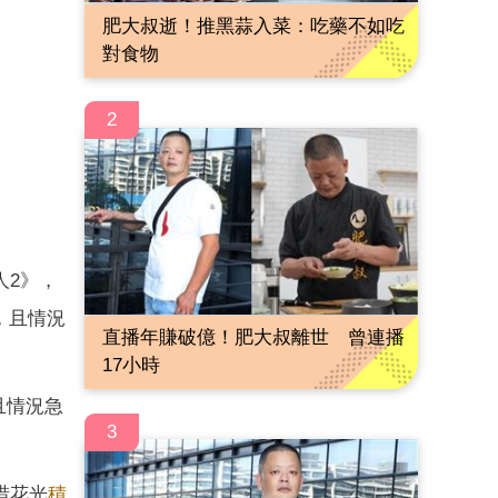
肥大叔逝！推黑蒜入菜：吃藥不如吃
對食物
2
人2》，
，且情況
直播年賺破億！肥大叔離世 曾連播
17小時
且情況急
3
惜花光
積