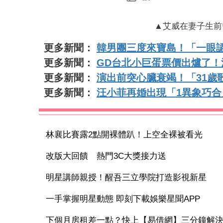
▲艾威在妻子生前
更多新聞：
韓男團三度來寶島！「一眼
更多新聞：
GD台北小巨蛋票價出爐了！
更多新聞：
演出前突心臟衰竭！「31歲
更多新聞：
汪小菲再婚出現「1異象巧合
林襄比賽露2點開裸體趴！上空全裸被看光
改版大回饋 熱門3C大獎接力送
明星講師親授！醒吾三立學院打造影視新星
一手掌握明星動態 即刻下載娛樂星聞APP
下個月房租差一點？快上【易借網】三分鐘解