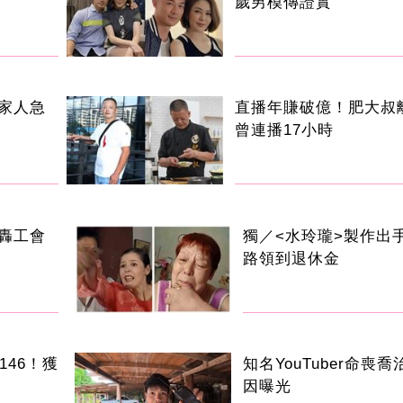
歲男模傳證實
家人急
直播年賺破億！肥大
曾連播17小時
轟工會
獨／<水玲瓏>製作出
路領到退休金
146！獲
知名YouTuber命喪
因曝光