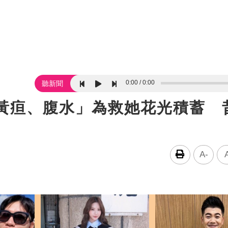
0:00
0:00
聽新聞
重黃疸、腹水」為救她花光積蓄 
A-