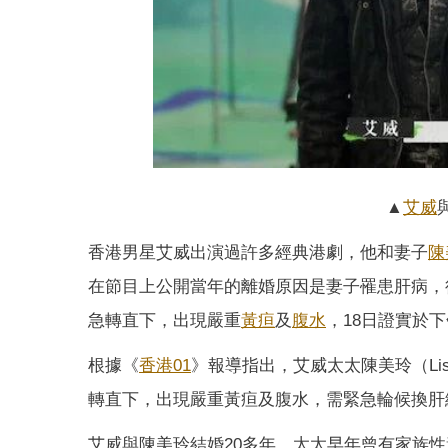
▲
艾威
香港男星艾威出演過許多經典港劇，他和妻子
陳
在節目上公開當年的離婚原因是妻子罹患肝病，
急轉直下，出現嚴重
黃疸
及
腹水
，18日證實於
根據《
香港01
》報導指出，艾威太太陳美玲（L
轉直下，出現嚴重黃疸及腹水，需緊急輪候換肝
艾威與陳美玲結婚20多年，太太早年曾有家族