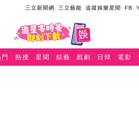
三立新聞網
三立藝能
追蹤娛樂星聞
FB
熱門
熱搜
星聞
綜藝
戲劇
日韓
電影