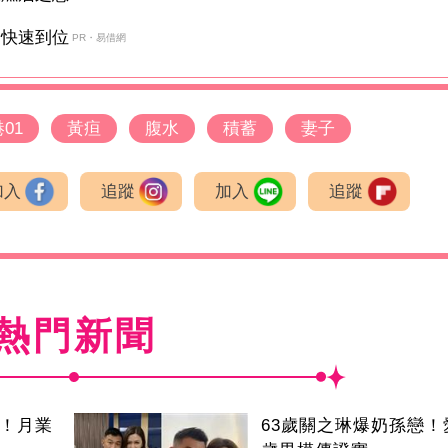
金快速到位
PR・易借網
01
黃疸
腹水
積蓄
妻子
加入
追蹤
加入
追蹤
熱門新聞
逝！月業
63歲關之琳爆奶孫戀！