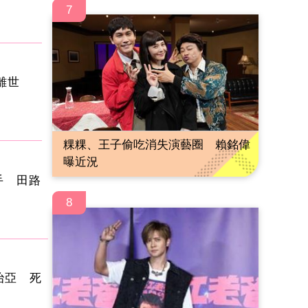
7
叔離世
粿粿、王子偷吃消失演藝圈 賴銘偉
曝近況
手 田路
8
喬治亞 死