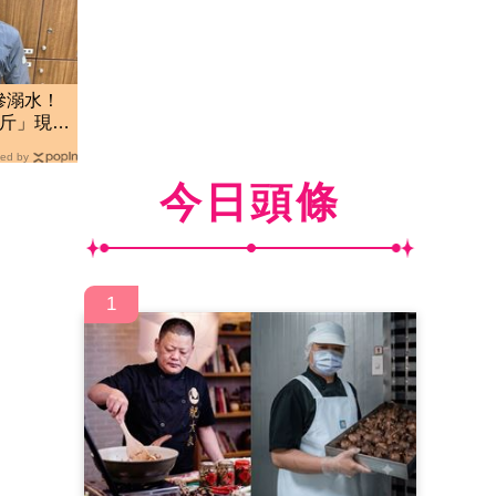
慘溺水！
公斤」現
ed by
今日頭條
1