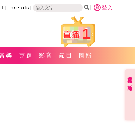
YT
threads
登入
1
音樂
專題
影音
節目
圖輯
直播✦活動