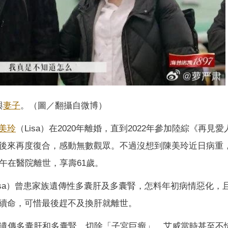
與
妻子
。（圖／翻攝自微博）
美玲
（Lisa）在2020年離婚，直到2022年參加陸綜《再見愛
後來再度復合，感動無數觀眾。不過沒想到陳美玲近日病重
下午在醫院離世，享壽61歲。
isa）曾患家族遺傳性多囊肝及多囊腎，怎料年初病情惡化，
續命，可惜最後趕不及換肝就離世。
性遺傳多囊肝和多囊腎，切除「子宮巨瘤」，艾威當時甚至不