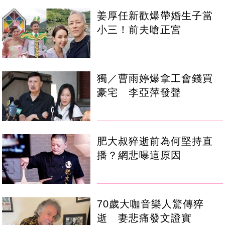
姜厚任新歡爆帶婚生子當
小三！前夫嗆正宮
獨／曹雨婷爆拿工會錢買
豪宅 李亞萍發聲
肥大叔猝逝前為何堅持直
播？網悲曝這原因
70歲大咖音樂人驚傳猝
逝 妻悲痛發文證實