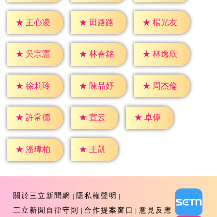
★
王心凌
★
田路路
★
楊光友
★
吳宗憲
★
林春銘
★
林逸欣
★
徐莉玲
★
陳品妤
★
周杰倫
★
宣云
★
卓偉
★
許常德
★
王凱
★
潘瑋柏
關於三立新聞網
隱私權聲明
三立新聞自律守則
合作提案窗口
意見反應