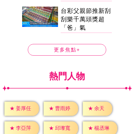
台彩父親節推新刮
刮樂千萬頭獎超
「爸」氣
更多焦點+
熱門人物
★
余天
★
姜厚任
★
曹雨婷
★
李亞萍
★
邱瓈寬
★
楊丞琳