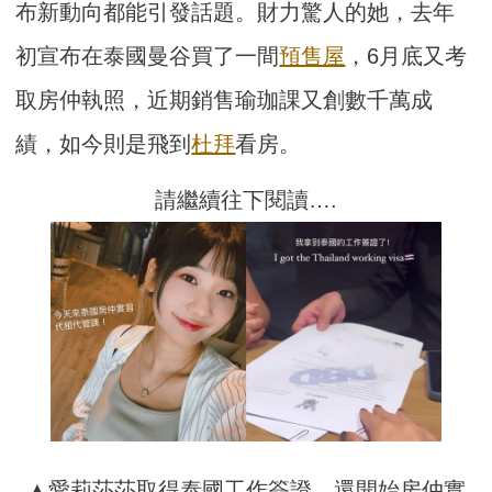
布新動向都能引發話題。財力驚人的她，去年
初宣布在泰國曼谷買了一間
預售屋
，6月底又考
取房仲執照，近期銷售瑜珈課又創數千萬成
績，如今則是飛到
杜拜
看房。
請繼續往下閱讀….
▲愛莉莎莎取得泰國工作簽證，還開始房仲實