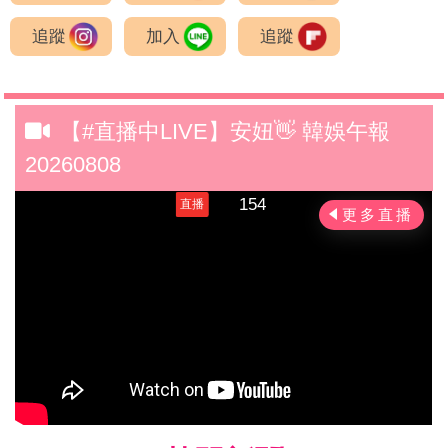
追蹤
加入
追蹤
【#直播中LIVE】安妞👋 韓娛午報
20260808