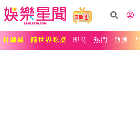
1
針線緣
請世界吃桌
即時
熱門
熱搜