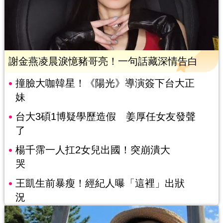
謝金燕凌晨淚憶豬哥亮！一句話藏深情告白
撞臉大咖韓星！《陽光》導演簽下台大正
妹
台大3碩1博疑學歷造假 姜厚任女友發聲
了
楊千霈一人扛2女兒出國！突崩潰大
哭
王凱生前暴瘦！經紀人曝「這裡」出狀
況