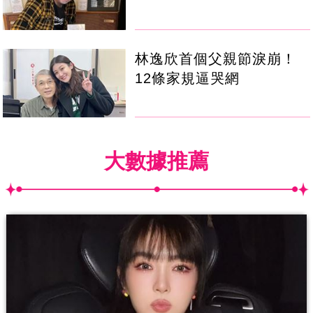
林逸欣首個父親節淚崩！
12條家規逼哭網
大數據推薦