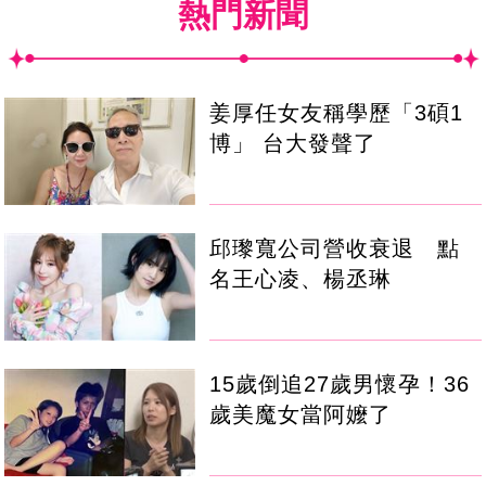
熱門新聞
姜厚任女友稱學歷「3碩1
博」 台大發聲了
邱瓈寬公司營收衰退 點
名王心凌、楊丞琳
15歲倒追27歲男懷孕！36
歲美魔女當阿嬤了