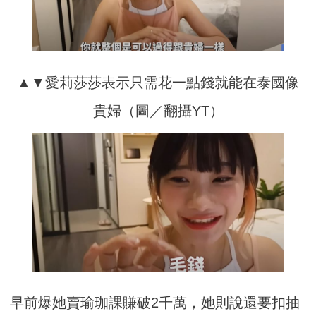
▲▼愛莉莎莎表示只需花一點錢就能在泰國像
貴婦（圖／翻攝YT）
早前爆她賣瑜珈課賺破2千萬，她則說還要扣抽