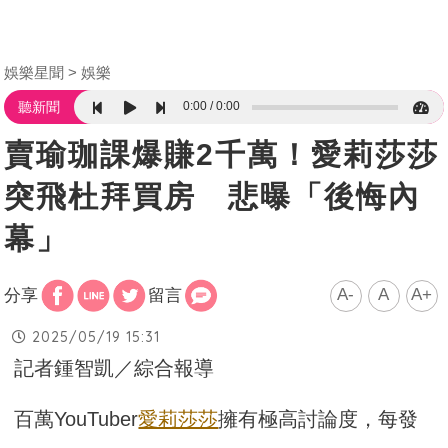
娛樂星聞
娛樂
0:00
0:00
聽新聞
賣瑜珈課爆賺2千萬！愛莉莎莎
突飛杜拜買房 悲曝「後悔內
幕」
A-
A
A+
分享
留言
2025/05/19 15:31
記者鍾智凱／綜合報導
百萬YouTuber
愛莉莎莎
擁有極高討論度，每發