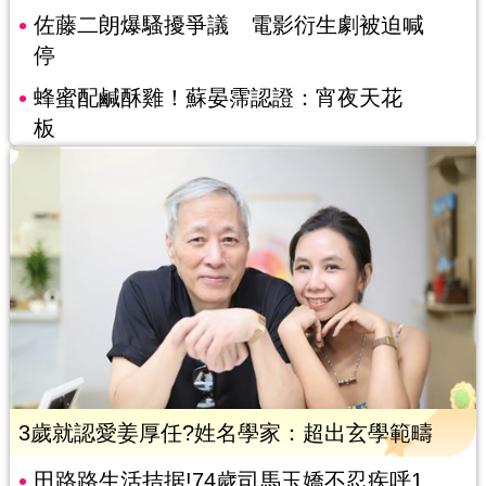
佐藤二朗爆騷擾爭議 電影衍生劇被迫喊
停
蜂蜜配鹹酥雞！蘇晏霈認證：宵夜天花
板
3歲就認愛姜厚任?姓名學家：超出玄學範疇
田路路生活拮据!74歲司馬玉嬌不忍疾呼1