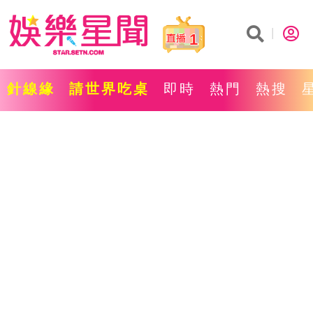
1
針線緣
請世界吃桌
即時
熱門
熱搜