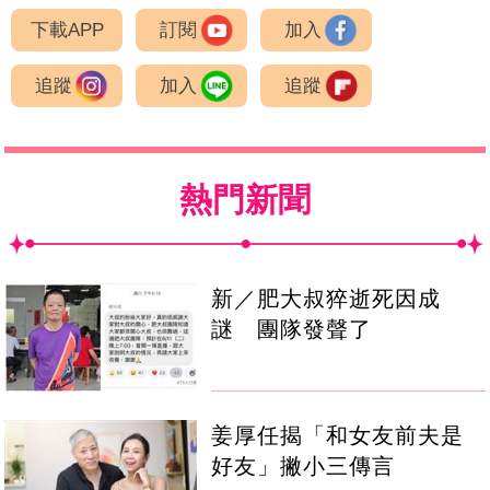
下載APP
訂閱
加入
追蹤
加入
追蹤
熱門新聞
新／肥大叔猝逝死因成
謎 團隊發聲了
姜厚任揭「和女友前夫是
好友」撇小三傳言