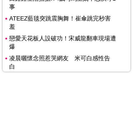
事
ATEEZ藍毯突跳震胸舞！崔傘跳完秒害
羞
戀愛天花板人設破功！宋威龍翻車現場遭
爆
凌晨曬懷念照惹哭網友 米可白感性告
白