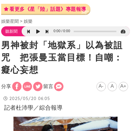
看更多《星「陸」話題》專題報導
娛樂星聞
娛樂
0:00
0:00
聽新聞
男神被封「地獄系」以為被詛
咒 把張曼玉當目標！自嘲：
癡心妄想
A-
A
A+
分享
留言
2025/05/20 06:05
記者杜沛學／綜合報導