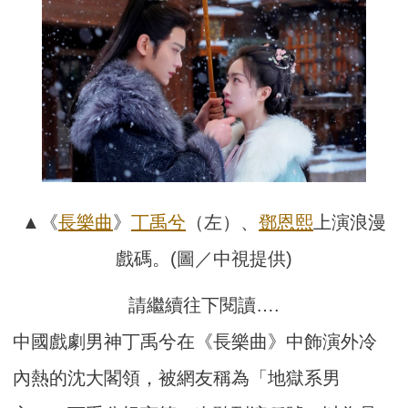
▲《
長樂曲
》
丁禹兮
（左）、
鄧恩熙
上演浪漫
戲碼。(圖／中視提供)
請繼續往下閱讀….
中國戲劇男神丁禹兮在《長樂曲》中飾演外冷
內熱的沈大閣領，被網友稱為「地獄系男