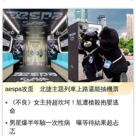
aespa攻蛋 北捷主題列車上路還能抽機票
《不良》女主持超坎坷！尪遭槍殺抱嬰逃
命
男星爆半年驗一次性病 曝等待結果超忐
忑