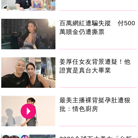
百萬網紅遭騙失蹤 付500
萬贖金仍遭撕票
姜厚任女友背景遭疑！他
證實是真台大畢業
最美主播裸背挺孕肚遭狠
批：情色廚房