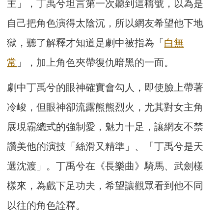
主」，丁禹兮坦言第一次聽到這稱號，以為是
自己把角色演得太陰沉，所以網友希望他下地
獄，聽了解釋才知道是劇中被指為「
白無
常
」，加上角色夾帶復仇暗黑的一面。
劇中丁禹兮的眼神確實會勾人，即使臉上帶著
冷峻，但眼神卻流露熊熊烈火，尤其對女主角
展現霸總式的強制愛，魅力十足，讓網友不禁
讚美他的演技「絲滑又精準」、「丁禹兮是天
選沈渡」。丁禹兮在《長樂曲》騎馬、武劍樣
樣來，為戲下足功夫，希望讓觀眾看到他不同
以往的角色詮釋。