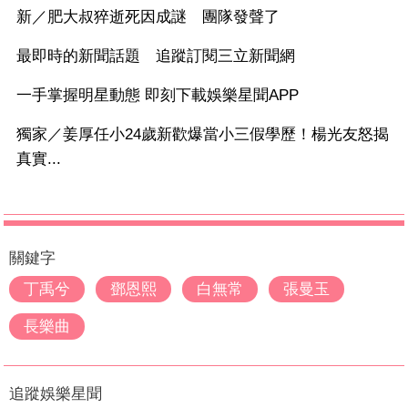
新／肥大叔猝逝死因成謎 團隊發聲了
最即時的新聞話題 追蹤訂閱三立新聞網
一手掌握明星動態 即刻下載娛樂星聞APP
獨家／姜厚任小24歲新歡爆當小三假學歷！楊光友怒揭
真實...
關鍵字
丁禹兮
鄧恩熙
白無常
張曼玉
長樂曲
追蹤娛樂星聞