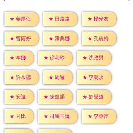
★
姜厚任
★
田路路
★
楊光友
★
曹雨婷
★
雅典娜
★
孔麗梅
★
李娜
★
徐莉玲
★
沈政男
★
周遊
★
許常德
★
李朝永
★
安迪
★
陳凱韻
★
劉鑾雄
★
甘比
★
李亞萍
★
司馬玉嬌