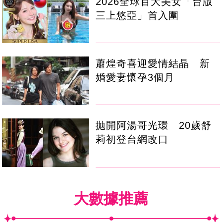
2026全球百大美女「台版
三上悠亞」首入圍
蕭煌奇喜迎愛情結晶 新
婚愛妻懷孕3個月
拋開阿湯哥光環 20歲舒
莉初登台網改口
大數據推薦