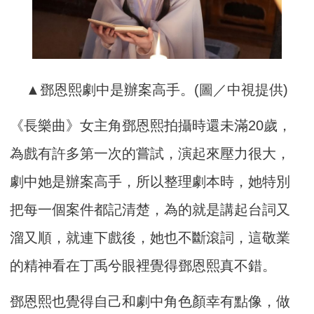
▲鄧恩熙劇中是辦案高手。(圖／中視提供)
《長樂曲》女主角鄧恩熙拍攝時還未滿20歲，
為戲有許多第一次的嘗試，演起來壓力很大，
劇中她是辦案高手，所以整理劇本時，她特別
把每一個案件都記清楚，為的就是講起台詞又
溜又順，就連下戲後，她也不斷滾詞，這敬業
的精神看在丁禹兮眼裡覺得鄧恩熙真不錯。
鄧恩熙也覺得自己和劇中角色顏幸有點像，做