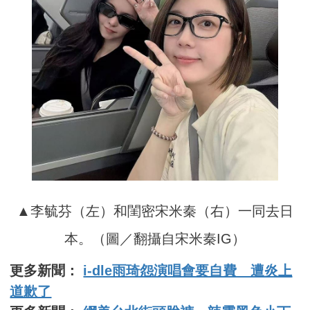
▲李毓芬（左）和閨密宋米秦（右）一同去日
本。（圖／翻攝自宋米秦IG）
更多新聞：
i-dle雨琦怨演唱會要自費 遭炎上
道歉了