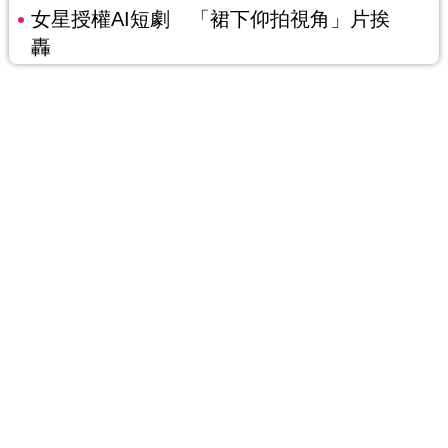
女星授權AI短劇 「裙下仰拍視角」片挨
轟