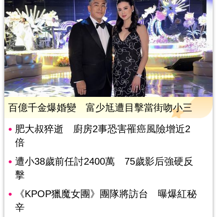
百億千金爆婚變 富少尪遭目擊當街吻小三
肥大叔猝逝 廚房2事恐害罹癌風險增近2
倍
遭小38歲前任討2400萬 75歲影后強硬反
擊
《KPOP獵魔女團》團隊將訪台 曝爆紅秘
辛