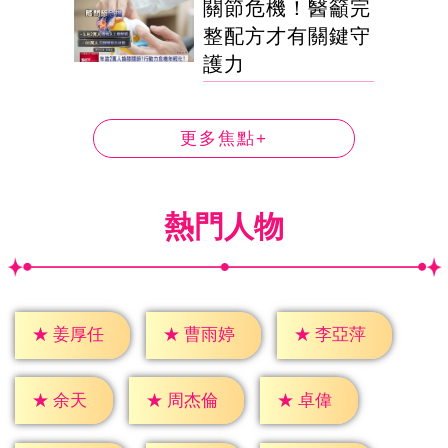
關節危機！醫籲完
整配方才有關鍵守
護力
更多焦點+
熱門人物
★
姜厚任
★
曹雨婷
★
李亞萍
★
余天
★
卓偉
★
周杰倫