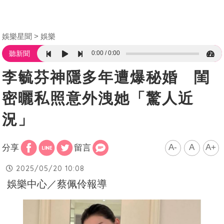
娛樂星聞
娛樂
0:00
0:00
聽新聞
李毓芬神隱多年遭爆秘婚 閨
密曬私照意外洩她「驚人近
況」
A-
A
A+
分享
留言
2025/05/20 10:08
娛樂中心／蔡佩伶報導