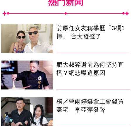
熱門新聞
姜厚任女友稱學歷「3碩1
博」 台大發聲了
肥大叔猝逝前為何堅持直
播？網悲曝這原因
獨／曹雨婷爆拿工會錢買
豪宅 李亞萍發聲