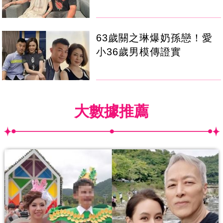
63歲關之琳爆奶孫戀！愛
小36歲男模傳證實
大數據推薦