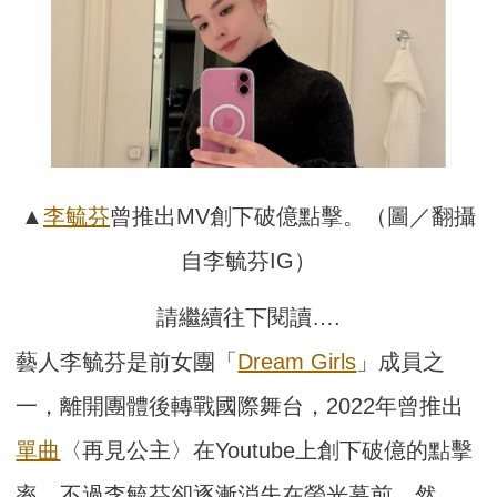
▲
李毓芬
曾推出MV創下破億點擊。（圖／翻攝
自李毓芬IG）
請繼續往下閱讀….
藝人李毓芬是前女團「
Dream Girls
」成員之
一，離開團體後轉戰國際舞台，2022年曾推出
單曲
〈再見公主〉在Youtube上創下破億的點擊
率，不過李毓芬卻逐漸消失在螢光幕前，然