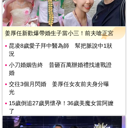
姜厚任新歡爆帶婚生子當小三！前夫嗆正宮
昆凌8歲愛子拜中醫為師 幫把脈說中1狀
況
小刀婚姻告終 昔砸百萬辦婚禮找連戰證
婚
交往3個月閃婚 姜厚任女友前夫身分曝
光
15歲倒追27歲男懷孕！36歲美魔女當阿嬤
了