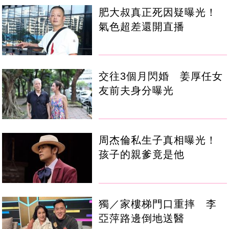
肥大叔真正死因疑曝光！
氣色超差還開直播
交往3個月閃婚 姜厚任女
友前夫身分曝光
周杰倫私生子真相曝光！
孩子的親爹竟是他
獨／家樓梯門口重摔 李
亞萍路邊倒地送醫