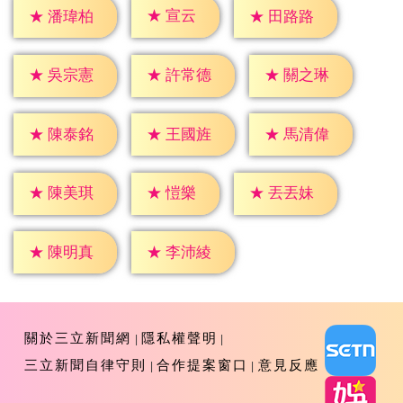
★
宣云
★
潘瑋柏
★
田路路
★
吳宗憲
★
許常德
★
關之琳
★
陳泰銘
★
王國旌
★
馬清偉
★
愷樂
★
陳美琪
★
丟丟妹
★
陳明真
★
李沛綾
關於三立新聞網
隱私權聲明
三立新聞自律守則
合作提案窗口
意見反應