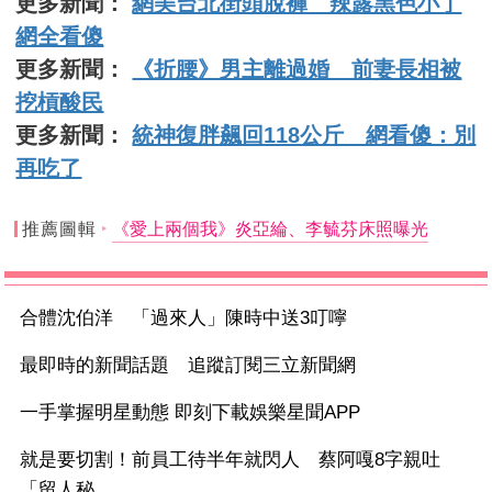
更多新聞：
網美台北街頭脫褲 辣露黑色小丁
網全看傻
更多新聞：
《折腰》男主離過婚 前妻長相被
挖槓酸民
更多新聞：
統神復胖飆回118公斤 網看傻：別
再吃了
推薦圖輯
《愛上兩個我》炎亞綸、李毓芬床照曝光
合體沈伯洋 「過來人」陳時中送3叮嚀
最即時的新聞話題 追蹤訂閱三立新聞網
一手掌握明星動態 即刻下載娛樂星聞APP
就是要切割！前員工待半年就閃人 蔡阿嘎8字親吐
「留人秘...