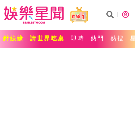
1
針線緣
請世界吃桌
即時
熱門
熱搜