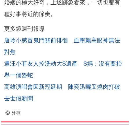
婚姻的極大好奇，上述跡象看來，一切也都有
種好事將近的節奏。
更多鏡週刊報導
唐玲小感冒鬼門關前徘徊 血壓飆高眼神無法
對焦
遭汪小菲友人控洗劫大S遺產 S媽：沒有要抬
舉一個魯蛇
高雄演唱會因新冠延期 陳奕迅曬叉燒肉打破
去世假新聞
外稿