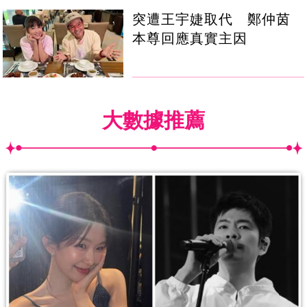
突遭王宇婕取代 鄭仲茵
本尊回應真實主因
大數據推薦