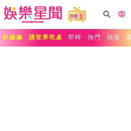
1
針線緣
請世界吃桌
即時
熱門
熱搜