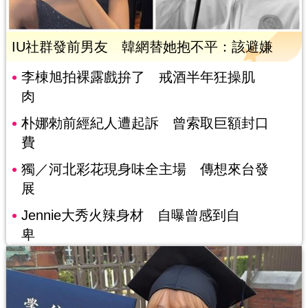
IU社群發前男友 韓網替她抱不平：該避嫌
李棟旭拍裸露戲拚了 戒酒半年狂操肌
肉
朴娜勑前經紀人遭起訴 曾索取巨額封口
費
獨／河北彩花現身味全主場 傳想來台發
展
Jennie大秀火辣身材 自曝曾感到自
卑