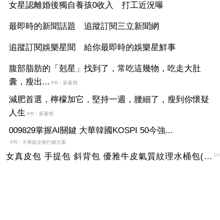
女星認離婚後獨自養孩0收入 打工近況曝
最即時的新聞話題 追蹤訂閱三立新聞網
追蹤訂閱娛樂星聞 給你最即時的娛樂星鮮事
腹部脂肪的「剋星」找到了，常吃這幾物，吃走大肚
囊，瘦出...
PR・新素簡
減肥首選，檸檬加它，堅持一週，腰細了，瘦到你懷疑
人生
PR・新素簡
009829掌握AI關鍵 大華韓國KOSPI 50今強...
PR・大華銀全能行銷方案
女真皮包 手提包 斜背包 優雅牛皮氣質紋理水桶包(2色)【XBO7950112】＊艾美時尚(現+預)
P