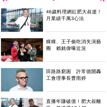
46歲料理網紅肥大叔逝！
月業績千萬3心法
粿粿、王子偷吃消失演藝
圈 賴銘偉曝近況
田路路窮困 許常德開轟
工會理事長曹雨婷
直播年賺破億！肥大叔離