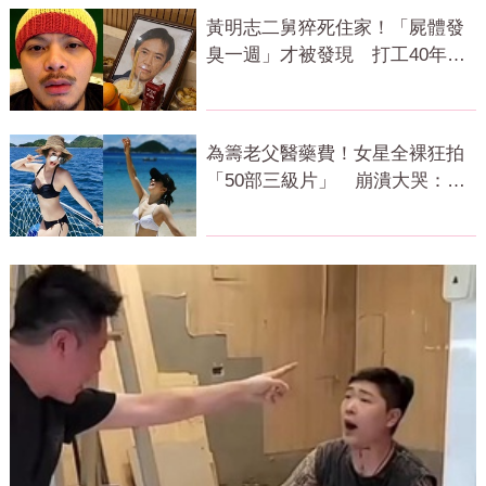
黃明志二舅猝死住家！「屍體發
臭一週」才被發現 打工40年悲
慘餘生曝
為籌老父醫藥費！女星全裸狂拍
「50部三級片」 崩潰大哭：沒
靈魂了