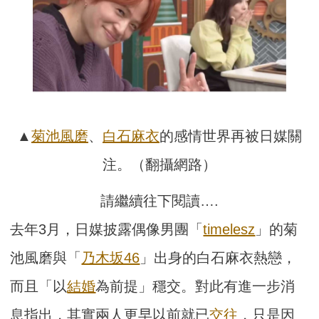
▲
菊池風磨
、
白石麻衣
的感情世界再被日媒關
注。（翻攝網路）
請繼續往下閱讀….
去年3月，日媒披露偶像男團「
timelesz
」的菊
池風磨與「
乃木坂46
」出身的白石麻衣熱戀，
而且「以
結婚
為前提」穩交。對此有進一步消
息指出，其實兩人更早以前就已
交往
，只是因