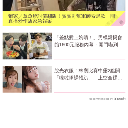
獨家／章魚燒討債翻版！賓賓哥幫軍師索退款 開
直播炒作店家急報案
「差點愛上婉晴！」男模親揭會
館1600元服務內幕：開門嚇到險
尿出來
脫光衣服！林襄比賽中露2點開
「啦啦隊裸體趴」 上空全裸被
看光光
Recommended by