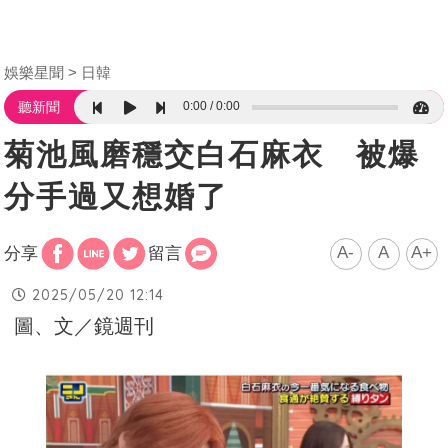
娛樂星聞
日韓
0:00
0:00
聽新聞
菊池風磨穩交白石麻衣 被爆
分手過又想婚了
A-
A
A+
分享
留言
2025/05/20 12:14
圖、文／鏡週刊