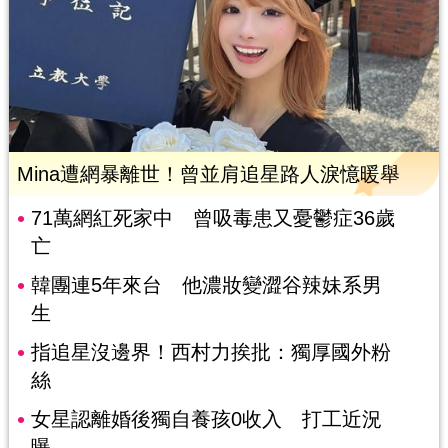
Mina遭網暴離世！曾並肩追星路人淚憶暖舉
71萬網紅死家中 曾吸毒患又憂鬱症36歲
亡
韓團連5年來台 他濃妝變澀谷辣妹系男
生
指追星沒邊界！西村力挨批：獨厚國外粉
絲
女星認離婚後獨自養孩0收入 打工近況
曝