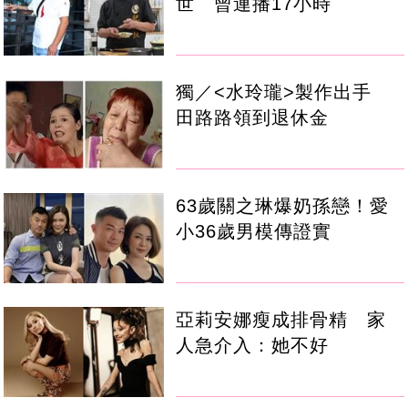
世 曾連播17小時
獨／<水玲瓏>製作出手
田路路領到退休金
63歲關之琳爆奶孫戀！愛
小36歲男模傳證實
亞莉安娜瘦成排骨精 家
人急介入：她不好