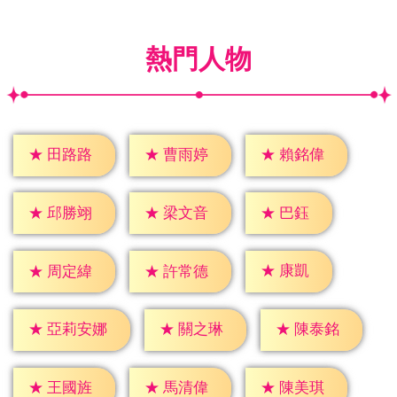
熱門人物
★
田路路
★
曹雨婷
★
賴銘偉
★
巴鈺
★
邱勝翊
★
梁文音
★
康凱
★
周定緯
★
許常德
★
關之琳
★
陳泰銘
★
亞莉安娜
★
王國旌
★
馬清偉
★
陳美琪