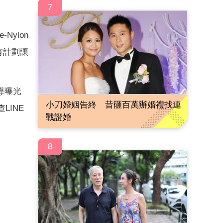
7
Nylon
有計劃讓
導曝光
小刀婚姻告終 昔砸百萬辦婚禮找連
LINE
戰證婚
8