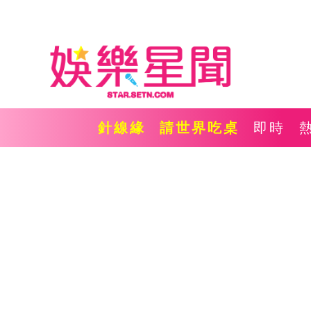
針線緣
請世界吃桌
即時