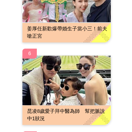
姜厚任新歡爆帶婚生子當小三！前夫
嗆正宮
6
昆凌8歲愛子拜中醫為師 幫把脈說
中1狀況