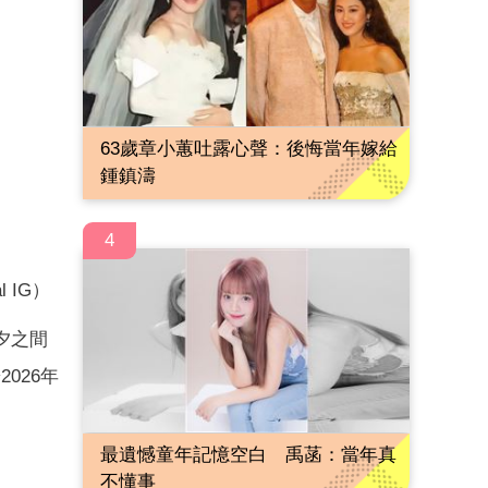
63歲章小蕙吐露心聲：後悔當年嫁給
鍾鎮濤
4
l IG）
夕之間
026年
最遺憾童年記憶空白 禹菡：當年真
不懂事