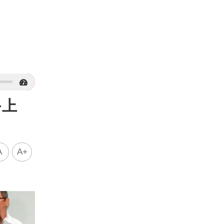
手上
A
A+