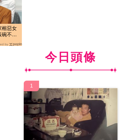
家榕惡女
飯碗不保
ed by
今日頭條
1