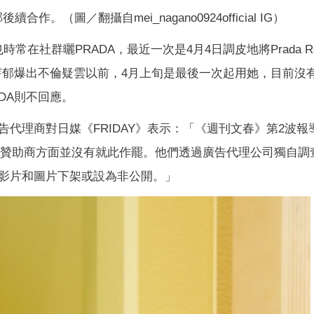
作。（圖／翻攝自mei_nagano0924official IG）
常在社群曬PRADA，最近一次是4月4日調皮地將Prada Re-
芽郁爆出不倫疑雲以前，4月上旬是最後一次起用她，目前沒
DA則不回應。
代理商對日媒《FRIDAY》表示：「《週刊文春》第2波報
但贊助商方面並沒有就此作罷。他們透過廣告代理公司獨自調查
影片和圖片下架或設為非公開。」