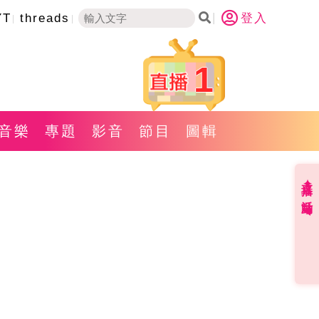
YT
threads
登入
1
音樂
專題
影音
節目
圖輯
直播✦活動