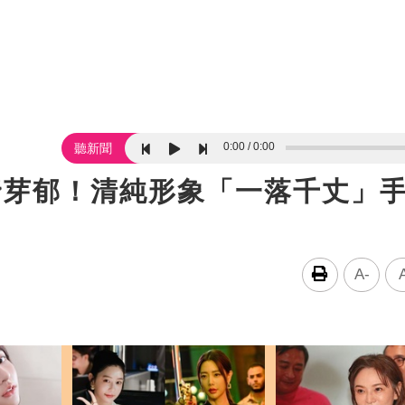
0:00
0:00
聽新聞
野芽郁！清純形象「一落千丈」
A-