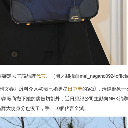
在確定丟了該品牌
代言
。（圖／翻攝自mei_nagano0924officia
刊文春》爆料介入40歲已婚男星
田中圭
的家庭，清純形象一
家廠商撤下她的廣告切割外，近日經紀公司主動向NHK請辭2
品牌大使身分也沒了，手上10個代言全滅。