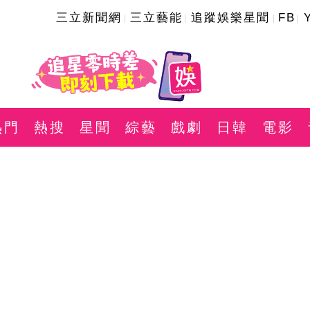
三立新聞網
三立藝能
追蹤娛樂星聞
FB
熱門
熱搜
星聞
綜藝
戲劇
日韓
電影