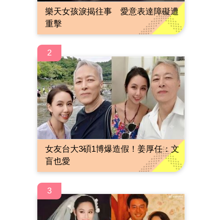
樂天女孩淚揭往事 愛意表達障礙遭
重擊
2
女友台大3碩1博爆造假！姜厚任：文
盲也愛
3