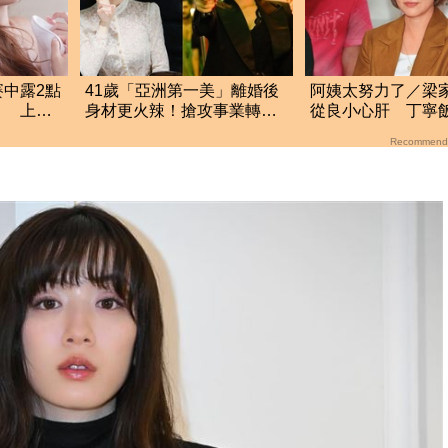
中露2點
41歲「亞洲第一美」離婚後
阿姨太努力了／梁
」 上空
身材更火辣！搶攻事業轉戰
從良小心肝 丁寧
拍「中國豎屏短劇」
怨春風
Recommend