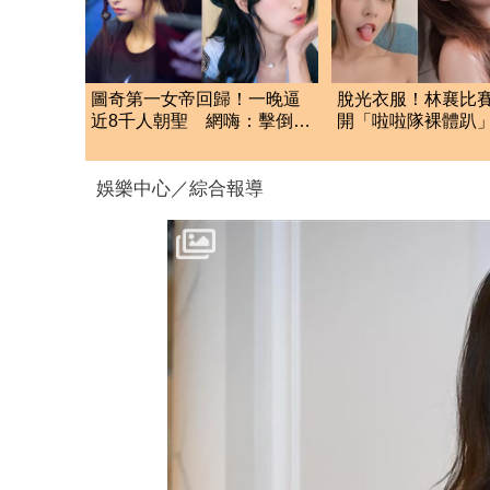
圖奇第一女帝回歸！一晚逼
脫光衣服！林襄比賽
近8千人朝聖 網嗨：擊倒依
開「啦啦隊裸體趴
渟
全裸被看光光
娛樂中心／綜合報導