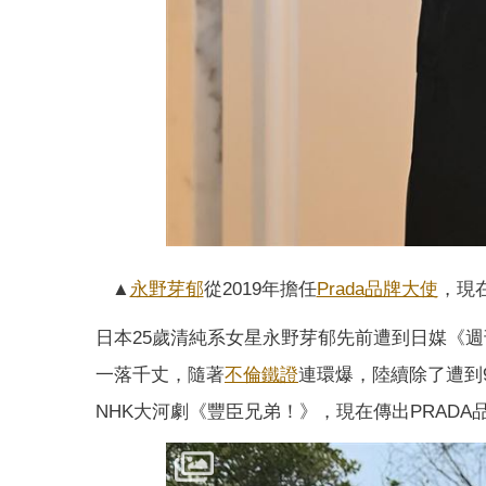
▲
永野芽郁
從2019年擔任
Prada
品牌大使
，現
日本25歲清純系女星永野芽郁先前遭到日媒《週
一落千丈，隨著
不倫
鐵證
連環爆，陸續除了遭到9
NHK大河劇《豐臣兄弟！》，現在傳出PRADA