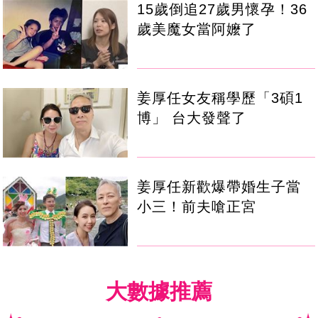
15歲倒追27歲男懷孕！36
歲美魔女當阿嬤了
姜厚任女友稱學歷「3碩1
博」 台大發聲了
姜厚任新歡爆帶婚生子當
小三！前夫嗆正宮
大數據推薦