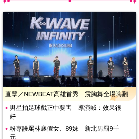
直擊／NEWBEAT高雄首秀 震胸舞全場嗨翻
男星拍足球戲正中要害 導演喊：效果很
好
粉專謾罵林襄假女、89妹 新北男罰9千
元