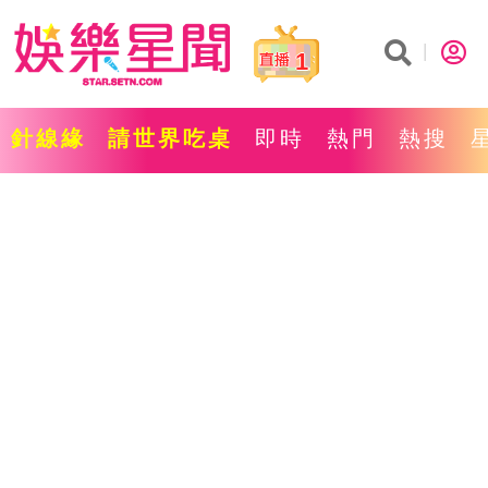
1
針線緣
請世界吃桌
即時
熱門
熱搜