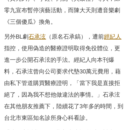
零九宣布暫停演藝活動，而陳大天則遭音樂劇
《三個傻瓜》換角。
另外BL劇
石承泫
（原名石承鎬），遭前
經紀人
指控，使用偽造的醫療證明取得免役體位，更
進一步公開石承泫的手法。經紀人向本刊爆
料，石承泫曾向公司要求代墊30萬元費用，藉
由私下管道購買醫療證明，「當下我是直接拒
絕了，因為我不想他做違法的事情。」石承泫
在其他朋友推薦下，陸續花了3年多的時間，到
台北市東區知名診所身心科看診。