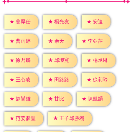
★
安迪
★
姜厚任
★
楊光友
★
余天
★
曹雨婷
★
李亞萍
★
徐乃麟
★
邱瓈寬
★
楊丞琳
★
王心凌
★
田路路
★
徐莉玲
★
甘比
★
劉鑾雄
★
陳凱韻
★
范姜彥豐
★
王子邱勝翊