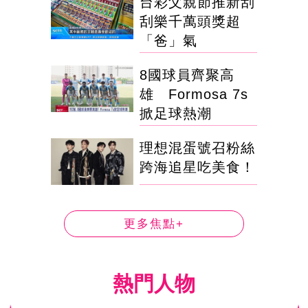
台彩父親節推新刮
刮樂千萬頭獎超
「爸」氣
8國球員齊聚高
雄 Formosa 7s
掀足球熱潮
理想混蛋號召粉絲
跨海追星吃美食！
更多焦點+
熱門人物