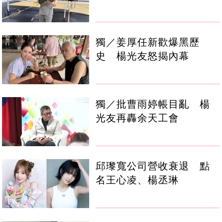
獨／姜厚任新歡爆黑歷
史 楊光友怒揭內幕
獨／批曹雨婷帳目亂 楊
光友再轟余天工會
邱瓈寬公司營收衰退 點
名王心凌、楊丞琳