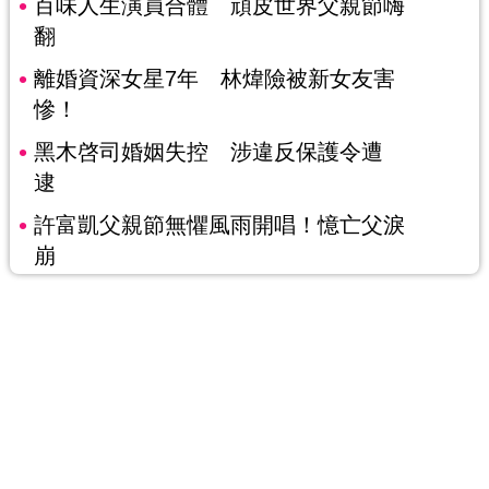
百味人生演員合體 頑皮世界父親節嗨
翻
離婚資深女星7年 林煒險被新女友害
慘！
黑木啓司婚姻失控 涉違反保護令遭
逮
許富凱父親節無懼風雨開唱！憶亡父淚
崩