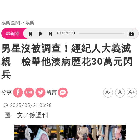
娛樂星聞
娛樂
0:00
0:00
聽新聞
男星沒被調查！經紀人大義滅
親 檢舉他湊病歷花30萬元閃
兵
A-
A
A+
分享
留言
2025/05/21 06:28
圖、文／鏡週刊