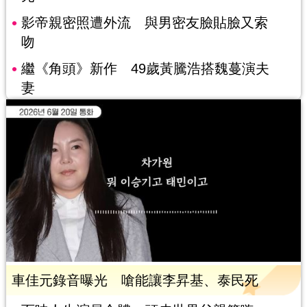
影帝親密照遭外流 與男密友臉貼臉又索
吻
繼《角頭》新作 49歲黃騰浩搭魏蔓演夫
妻
車佳元錄音曝光 嗆能讓李昇基、泰民死