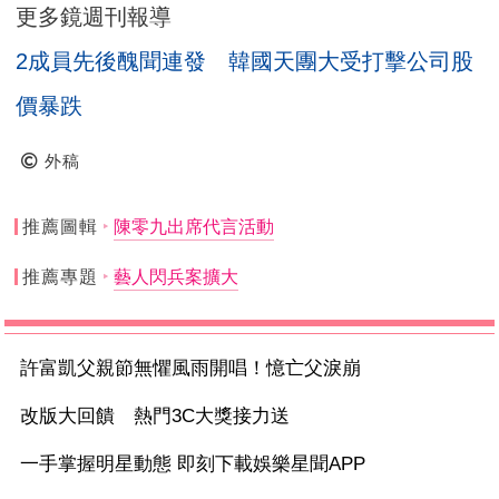
更多鏡週刊報導
2成員先後醜聞連發 韓國天團大受打擊公司股
價暴跌
外稿
推薦圖輯
陳零九出席代言活動
推薦專題
藝人閃兵案擴大
許富凱父親節無懼風雨開唱！憶亡父淚崩
改版大回饋 熱門3C大獎接力送
一手掌握明星動態 即刻下載娛樂星聞APP