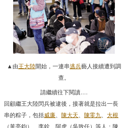
▲由
王大陸
開始，一連串
逃兵
藝人接續遭到調
查。
請繼續往下閱讀….
回顧繼王大陸閃兵被逮後，接著就是拉出一長
串的粽子，包括
威廉
、
陳大天
、
陳零九
、
大根
（黃亮鈞）、李銓、阿虎（吳致任）等人；陳