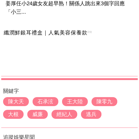
姜厚任小24歲女友超早熟！關係人跳出來3個字回應
「小三...
纖潤鮮銀耳禮盒｜人氣美容保養款
PR
關鍵字
陳大天
石承泫
王大陸
陳零九
大根
威廉
經紀人
逃兵
追蹤娛樂星聞