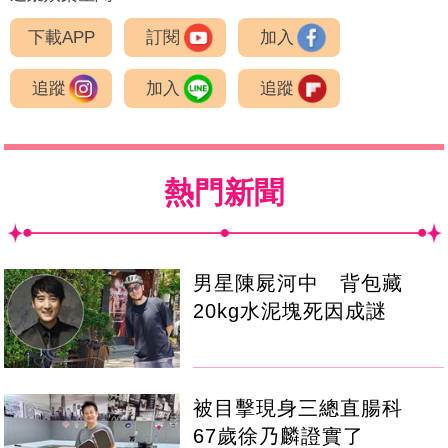
下載APP
訂閱
加入
追蹤
加入
追蹤
熱門新聞
男星陳屍河中 背包藏
20kg水泥塊死因成謎
被目擊現身三總直腸科
67歲徐乃麟證實了