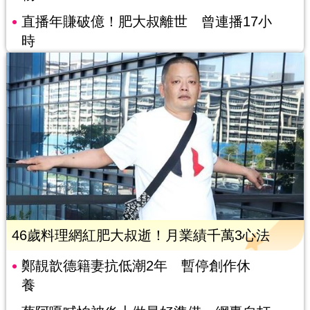
直播年賺破億！肥大叔離世 曾連播17小
時
46歲料理網紅肥大叔逝！月業績千萬3心法
鄭靚歆德籍妻抗低潮2年 暫停創作休
養