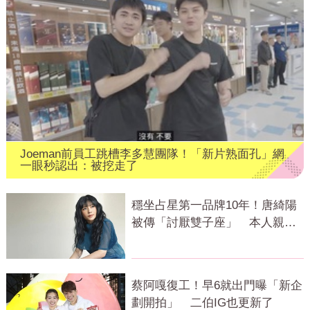
Joeman前員工跳槽李多慧團隊！「新片熟面孔」網
一眼秒認出：被挖走了
穩坐占星第一品牌10年！唐綺陽
被傳「討厭雙子座」 本人親揭
真相
蔡阿嘎復工！早6就出門曝「新企
劃開拍」 二伯IG也更新了