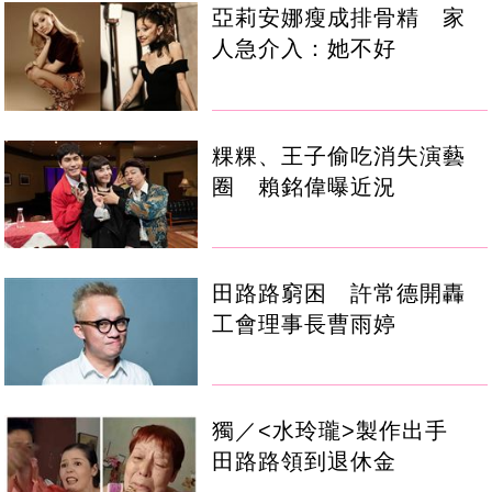
亞莉安娜瘦成排骨精 家
人急介入：她不好
粿粿、王子偷吃消失演藝
圈 賴銘偉曝近況
田路路窮困 許常德開轟
工會理事長曹雨婷
獨／<水玲瓏>製作出手
田路路領到退休金