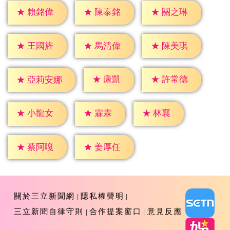
★
賴銘偉
★
陳泰銘
★
關之琳
★
王國旌
★
馬清偉
★
陳美琪
★
康凱
★
許常德
★
亞莉安娜
★
霖霖
★
林襄
★
小龍女
★
蔡阿嘎
★
姜厚任
關於三立新聞網
隱私權聲明
三立新聞自律守則
合作提案窗口
意見反應