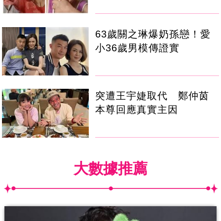
63歲關之琳爆奶孫戀！愛
小36歲男模傳證實
突遭王宇婕取代 鄭仲茵
本尊回應真實主因
大數據推薦