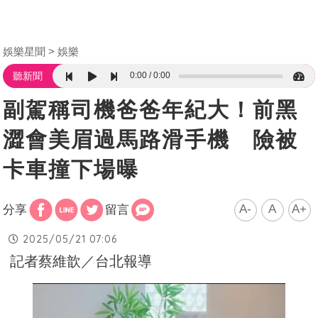
娛樂星聞
娛樂
0:00
0:00
聽新聞
副駕稱司機爸爸年紀大！前黑
澀會美眉過馬路滑手機 險被
卡車撞下場曝
A-
A
A+
分享
留言
2025/05/21 07:06
記者蔡維歆／台北報導