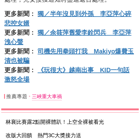
更多新聞：
獨／半年沒見到外孫 李亞萍心碎
悲控女婿
更多新聞：
獨／余筱萍舊愛李銓閃兵 李亞萍
洩心聲
更多新聞：
司機先用拳頭打我 Makiyo爆費玉
清也被騙
更多新聞：
《玩很大》越南出事 KID一句話
激怒全場
推薦專題
三峽重大車禍
林襄比賽露2點開裸體趴！上空全裸被看光
改版大回饋 熱門3C大獎接力送