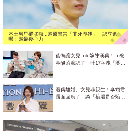
本土男星罹腦瘤...遭醫警告「非死即殘」 認立遺
囑：盡最後心力
後悔讓女兒Lulu嫁陳漢典！Lu爸
鼻酸落淚認了 吐17字洩「關鍵
主因」
遭傳離婚、女兒非親生！李翊君
露面回應了 談「檢場是否驗
DNA」反應曝