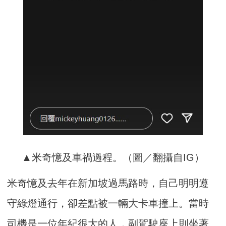
▲米奇憶及車禍過程。（圖／翻攝自IG）
米奇憶及去年在新加坡過馬路時，自己明明遵
守綠燈通行，卻差點被一輛大卡車撞上。當時
司機是一位年紀很大的人，副駕駛座上則坐著