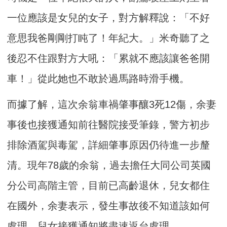
一位應該是女兒的女子，對方解釋說：「不好
意思我爸剛剛打盹了！年紀大。」米奇聽了之
後忍不住跟對方大吼：「累就不應該讓爸爸開
車！」從此她也不敢於過馬路時滑手機。
而據了解，這次余翁車禍肇事釀3死12傷，余妻
事後也接獲通知前往醫院接受筆錄，警方初步
排除酒駕與毒駕，詳細肇事原因仍待進一步釐
清。現年78歲的余翁，過去擔任大同公司英國
分公司高階主管，目前已高齡退休，兒女都住
在國外，余妻表示，發生事故後不知道該如何
處理，兒女接獲通知將盡速返台處理。