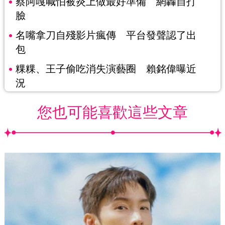
蔡阿嘎喊怕被炎上做最好準備 網轟自打
臉
名嘴拿刀自殘影片瘋傳 平台發聲認了出
包
粿粿、王子偷吃消失演藝圈 賴銘偉曝近
況
您也可能喜歡這些文章