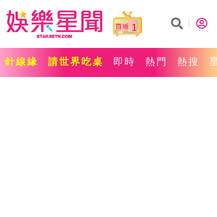
1
針線緣
請世界吃桌
即時
熱門
熱搜