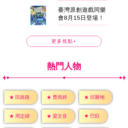
臺灣原創遊戲同樂
會8月15日登場！
更多焦點+
熱門人物
★
田路路
★
曹雨婷
★
邱勝翊
★
巴鈺
★
周定緯
★
梁文音