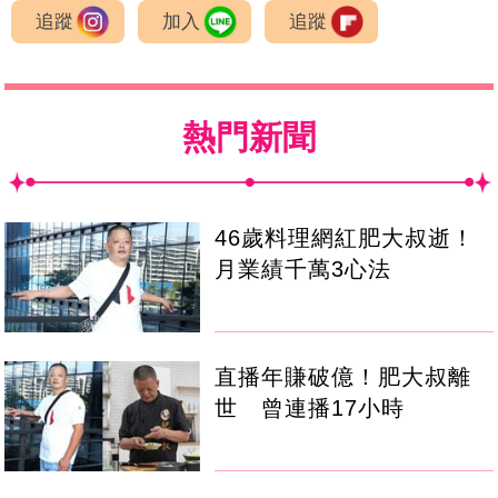
追蹤
加入
追蹤
熱門新聞
46歲料理網紅肥大叔逝！
月業績千萬3心法
直播年賺破億！肥大叔離
世 曾連播17小時