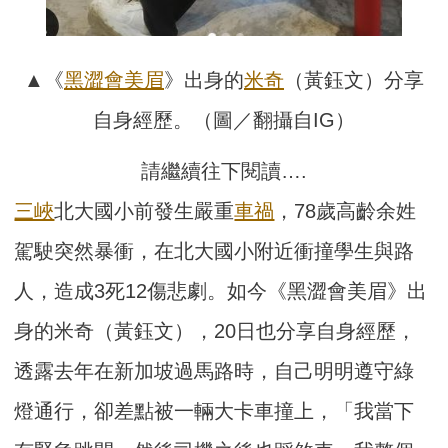
▲《
黑澀會美眉
》出身的
米奇
（黃鈺文）分享
自身經歷。（圖／翻攝自IG）
請繼續往下閱讀….
三峽
北大國小前發生嚴重
車禍
，78歲高齡余姓
駕駛突然暴衝，在北大國小附近衝撞學生與路
人，造成3死12傷悲劇。如今《黑澀會美眉》出
身的米奇（黃鈺文），20日也分享自身經歷，
透露去年在新加坡過馬路時，自己明明遵守綠
燈通行，卻差點被一輛大卡車撞上，「我當下