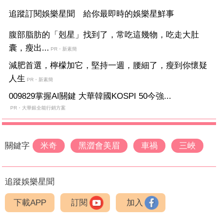
追蹤訂閱娛樂星聞 給你最即時的娛樂星鮮事
腹部脂肪的「剋星」找到了，常吃這幾物，吃走大肚
囊，瘦出...
PR・新素簡
減肥首選，檸檬加它，堅持一週，腰細了，瘦到你懷疑
人生
PR・新素簡
009829掌握AI關鍵 大華韓國KOSPI 50今強...
PR・大華銀全能行銷方案
關鍵字
米奇
黑澀會美眉
車禍
三峽
追蹤娛樂星聞
下載APP
訂閱
加入