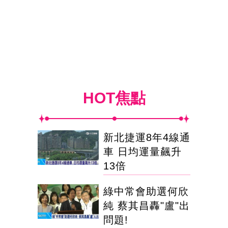
HOT焦點
新北捷運8年4線通
車 日均運量飆升
13倍
綠中常會助選何欣
純 蔡其昌轟"盧"出
問題!