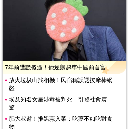
7年前遭譏傻逼！他逆襲超車中國前首富
放火垃圾山找相機！民宿稱誤認按摩棒網
怒
埃及知名女星涉毒被判死 引發社會震
驚
肥大叔逝！推黑蒜入菜：吃藥不如吃對食
物