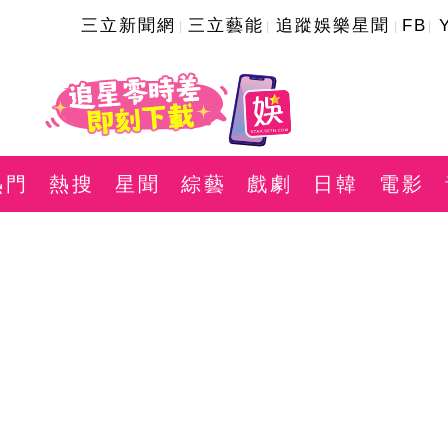
三立新聞網
三立藝能
追蹤娛樂星聞
FB
熱門
熱搜
星聞
綜藝
戲劇
日韓
電影