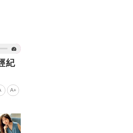
經紀
A
A+