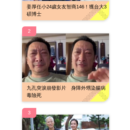
姜厚任小24歲女友智商146！獲台大3
碩博士
2
九孔突淚崩發影片 身障外甥染腸病
毒險死
3