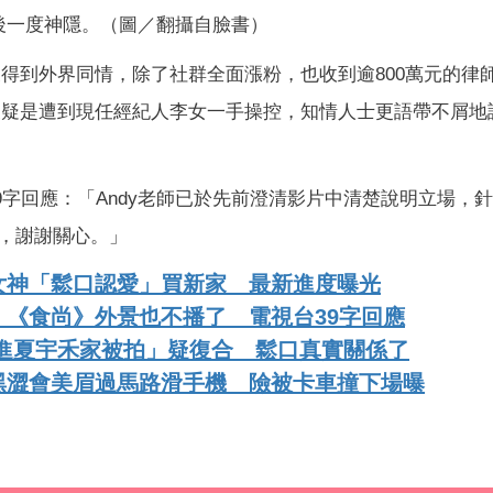
後一度神隱。（圖／翻攝自臉書）
後得到外界同情，除了社群全面漲粉，也收到逾800萬元的律
被懷疑是遭到現任經紀人李女一手操控，知情人士更語帶不屑地
9字回應：「Andy老師已於先前澄清影片中清楚說明立場，
，謝謝關心。」
女神「鬆口認愛」買新家 最新進度曝光
《食尚》外景也不播了 電視台39字回應
「進夏宇禾家被拍」疑復合 鬆口真實關係了
黑澀會美眉過馬路滑手機 險被卡車撞下場曝