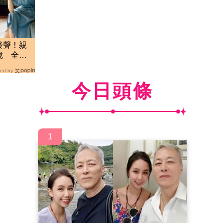
發聲！親
境 全程
ed by
今日頭條
1