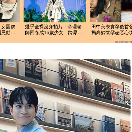
！女團偶
幾乎全裸沒穿拍片！命理老
田中美奈實孕後首
烈晃動」
師回春成16歲少女 跨界飆
揭高齡懷孕忐忑心
呆
唱
不談龜梨和也姓名
Recommend