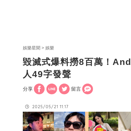
娛樂星聞
娛樂
毀滅式爆料撈8百萬！An
人49字發聲
分享
留言
2025/05/21 11:17