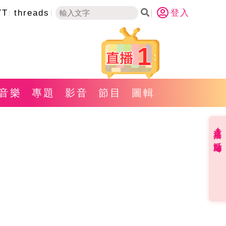
YT
threads
登入
1
音樂
專題
影音
節目
圖輯
直播✦活動