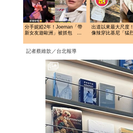
分手妮婭2年！Joeman「帶
出道以來最大尺度
新女友遊歐洲」被抓包 阿
像辣穿比基尼「猛
滴發聲救火網不信
全身淋濕透台下看
記者蔡維歆／台北報導