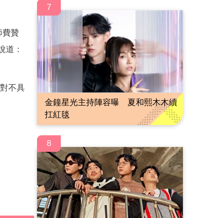
7
師費贊
說道：
針對不具
金鐘星光主持陣容曝 夏和熙木木續
扛紅毯
8