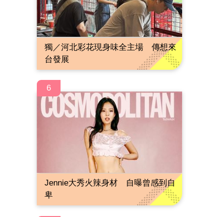
獨／河北彩花現身味全主場 傳想來
台發展
6
Jennie大秀火辣身材 自曝曾感到自
卑