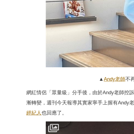
▲
Andy老師
不
網紅情侶「眾量級」分手後，由於Andy老師控
漸轉變，週刊今天報導其實家寧手上握有Andy
經紀人
也回應了。