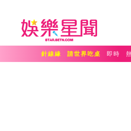
針線緣
請世界吃桌
即時