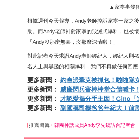
▲家寧事發
根據週刊今天報導，Andy老師控訴家寧一家之
助。而Andy老師針對家寧的毀滅式爆料，也
「Andy沒那麼無辜，沒那麼深情啦！」
對此記者今天求證Andy老師經紀人，經紀人則4
名人士與黑函的相關爆料，我們不再做任何回應
更多新聞：
約會派翠克被抓包！啦啦隊
更多新聞：
威廉閃兵害棒棒堂合體喊卡！
更多新聞：
才認愛揭分手主因！Gino
更多新聞：
副駕稱司機爸爸年紀大！前
推薦圖輯
韓團神話成員Andy李先鎬訪台記者會