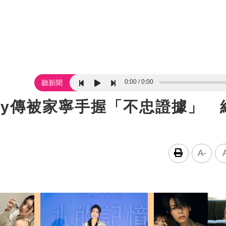
0:00
0:00
聽新聞
dy傳被家寧手握「不忠證據」 
A-