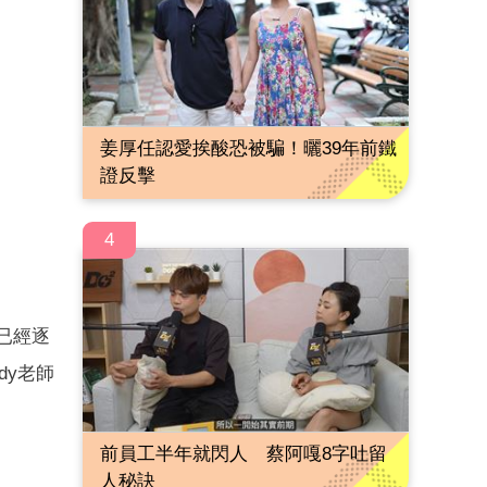
姜厚任認愛挨酸恐被騙！曬39年前鐵
證反擊
4
已經逐
dy老師
前員工半年就閃人 蔡阿嘎8字吐留
人秘訣