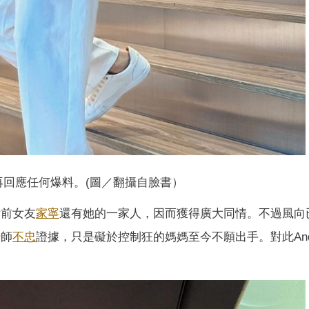
再回應任何爆料。(圖／翻攝自臉書）
訴前女友
家寧
還有她的一家人，因而獲得廣大同情。不過風向
老師
不忠
證據，只是礙於控制狂的媽媽至今不願出手。對此An