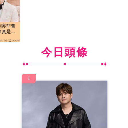
劉亦菲曾
來真是一
ed by
今日頭條
1