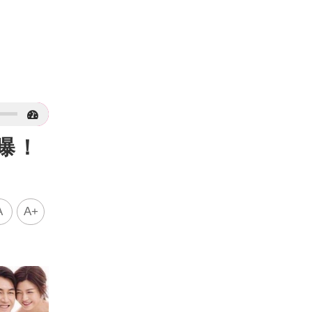
曝！
A
A+