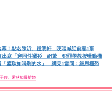
內幕！點名陳沂、鍾明軒 哽咽喊話前妻1事
度出庭「穿同件襯衫」網驚 犯罪學教授曝動機
留「孟耿如喝剩的水」 網見1雷同：細思極恐
子佼、孟耿如爆離婚