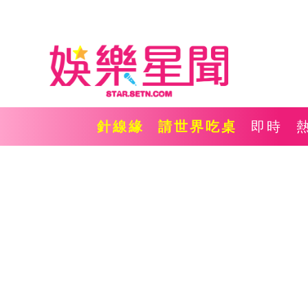
針線緣
請世界吃桌
即時