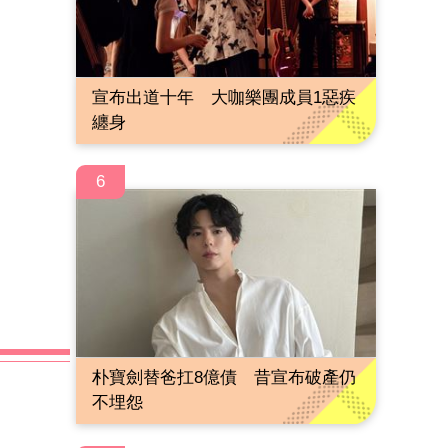
宣布出道十年 大咖樂團成員1惡疾
纏身
6
朴寶劍替爸扛8億債 昔宣布破產仍
不埋怨