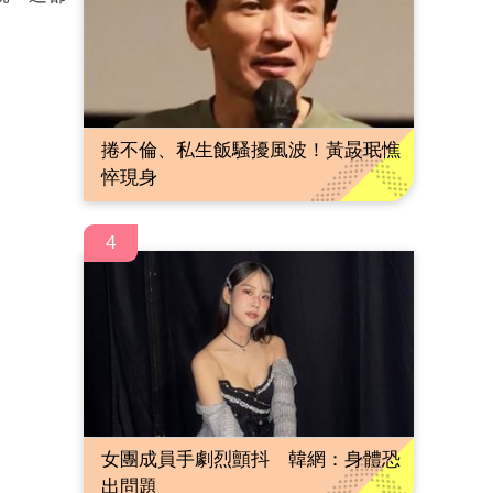
捲不倫、私生飯騷擾風波！黃晸珉憔
悴現身
4
女團成員手劇烈顫抖 韓網：身體恐
出問題