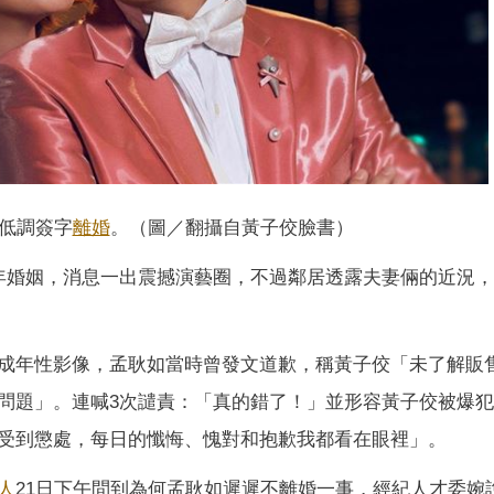
低調簽字
離婚
。（圖／翻攝自黃子佼臉書）
年婚姻，消息一出震撼演藝圈，不過鄰居透露夫妻倆的近況
成年性影像，孟耿如當時曾發文道歉，稱黃子佼「未了解販
問題」。連喊3次譴責：「真的錯了！」並形容黃子佼被爆
受到懲處，每日的懺悔、愧對和抱歉我都看在眼裡」。
人
21日下午問到為何孟耿如遲遲不離婚一事，經紀人才委婉