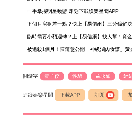
一手掌握明星動態 即刻下載娛樂星聞APP
下個月房租差一點？快上【易借網】三分鐘解
臨時需要小額週轉？上【易借網】找人幫！資
被追殺1個月！陳隨意公開「神級滷肉食譜」黃金
關鍵字
黃子佼
性騷
孟耿如
經
追蹤娛樂星聞
下載APP
訂閱