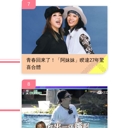
7
青春回來了！「阿妹妹」睽違27年驚
喜合體
8