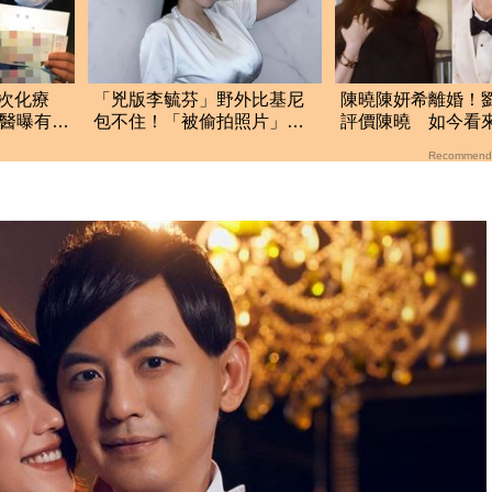
次化療
「兇版李毓芬」野外比基尼
陳曉陳妍希離婚！
 醫曝有
包不住！「被偷拍照片」流
評價陳曉 如今看
大
出遭瘋傳
語中的
Recommend