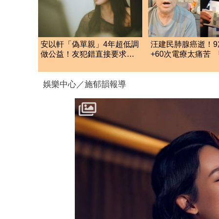
安以軒「偽單親」4年超低調
汪建民肺腺癌逝！9
做公益！友犯錯直接要求：
+60次電療太痛苦
捐款百萬贖罪
錢、沒錢治療差很
娛樂中心／施郁韻報導