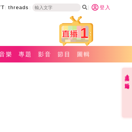
YT
threads
登入
1
音樂
專題
影音
節目
圖輯
直播✦活動