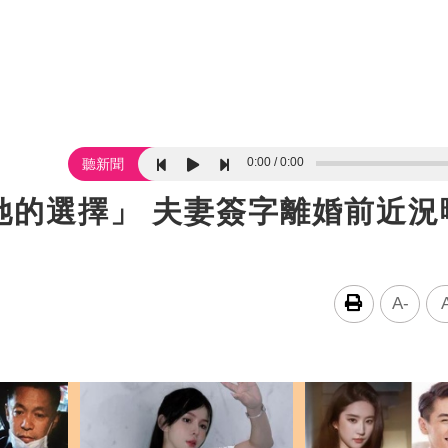
0:00
0:00
聽新聞
她的選擇」 夫妻簽字離婚前近況
A-