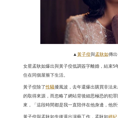
▲
黃子佼
與
孟耿如
傳出
女星孟耿如爆出與黃子佼低調簽字離婚，結束5
住在同個屋簷下生活。
黃子佼除了
性騷
擾風波，去年還爆出購買非法未
的取得來源，而忽略了網站背後細思極恐的犯罪
來，「這段時間都是我一直陪伴在他身邊，他所
黃子佼與孟耿如先後退出演藝工作，孟耿如
經紀