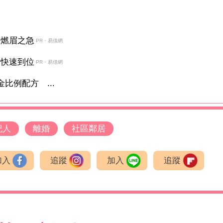
決燃眉之急
PR・易借網
金快速到位
PR・易借網
比例配方 ...
紀人
離婚
社區鄰居
加入
追蹤
加入
追蹤