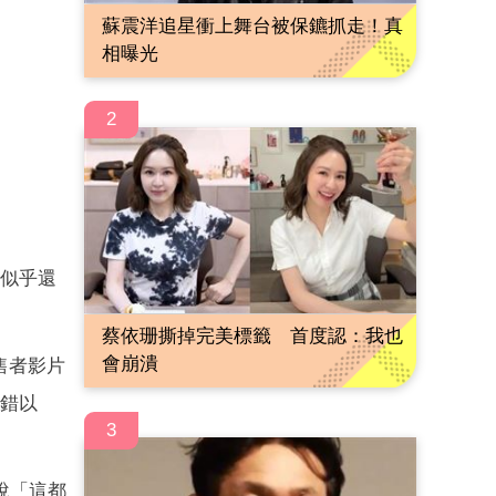
蘇震洋追星衝上舞台被保鑣抓走！真
相曝光
2
，似乎還
蔡依珊撕掉完美標籤 首度認：我也
會崩潰
售者影片
犯錯以
3
說「這都