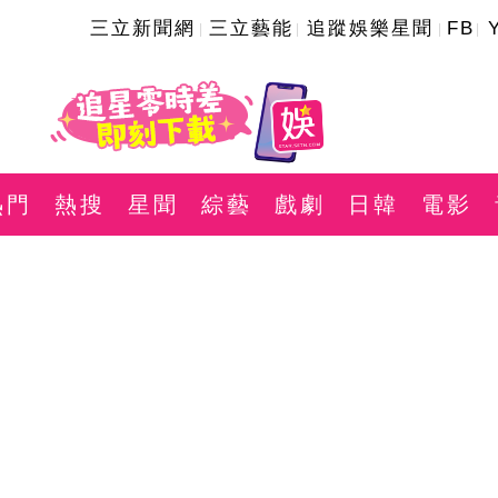
三立新聞網
三立藝能
追蹤娛樂星聞
FB
熱門
熱搜
星聞
綜藝
戲劇
日韓
電影