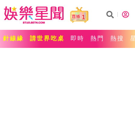
1
針線緣
請世界吃桌
即時
熱門
熱搜