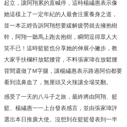
起立，讓阿翔累的直喊停，這時楊繡惠表示像
她這樣上了一定年紀的人最會注重養身之道，
並一本正經告訴阿翔想要緩解疲勞就去擁抱樹
幹，阿翔一聽馬上跑去抱樹，瞬間逗得眾人大
笑不已！這時籃籃也分享她的伸展小撇步，教
大家手扶欄杆放鬆腰背，不料張家瑋在放鬆腰
背間還做了M字腿，讓楊繡惠表示路過阿伯都要
看到流鼻血了，無厘頭又火辣讓全場笑翻。
感受了一天的八斗子之旅，最終將由阿翔、籃
籃、楊繡惠一一上台發表感言，並由張家瑋評
選出本日推廣大使。沒想到在籃籃發表到一半