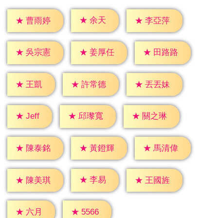
★
余天
★
曹雨婷
★
李亞萍
★
吳宗憲
★
姜厚任
★
田路路
★
王凱
★
許常德
★
丟丟妹
★
Jeff
★
邱瓈寬
★
關之琳
★
陳泰銘
★
黃鐙輝
★
馬清偉
★
李易
★
陳美琪
★
王國旌
★
六月
★
5566