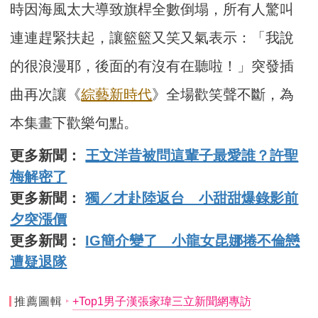
時因海風太大導致旗桿全數倒塌，所有人驚叫
連連趕緊扶起，讓籃籃又笑又氣表示：「我說
的很浪漫耶，後面的有沒有在聽啦！」突發插
曲再次讓《
綜藝新時代
》全場歡笑聲不斷，為
本集畫下歡樂句點。
更多新聞：
王文洋昔被問這輩子最愛誰？許聖
梅解密了
更多新聞：
獨／才赴陸返台 小甜甜爆錄影前
夕突漲價
更多新聞：
IG簡介變了 小龍女昆娜捲不倫戀
遭疑退隊
推薦圖輯
+Top1男子漢張家瑋三立新聞網專訪