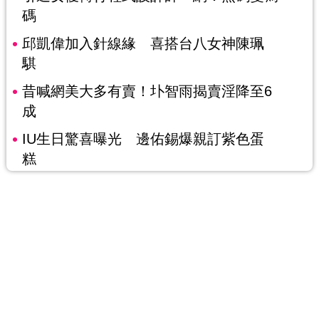
碼
邱凱偉加入針線緣 喜搭台八女神陳珮
騏
昔喊網美大多有賣！圤智雨揭賣淫降至6
成
IU生日驚喜曝光 邊佑錫爆親訂紫色蛋
糕