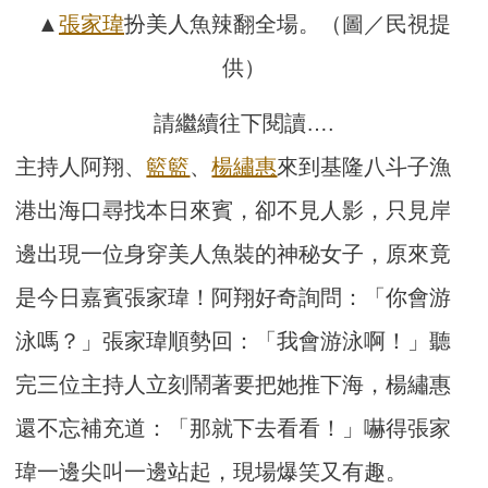
▲
張家瑋
扮美人魚辣翻全場。（圖／民視提
供）
請繼續往下閱讀….
主持人阿翔、
籃籃
、
楊繡惠
來到基隆八斗子漁
港出海口尋找本日來賓，卻不見人影，只見岸
邊出現一位身穿美人魚裝的神秘女子，原來竟
是今日嘉賓張家瑋！阿翔好奇詢問：「你會游
泳嗎？」張家瑋順勢回：「我會游泳啊！」聽
完三位主持人立刻鬧著要把她推下海，楊繡惠
還不忘補充道：「那就下去看看！」嚇得張家
瑋一邊尖叫一邊站起，現場爆笑又有趣。