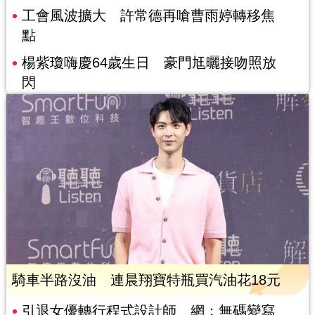
工會風波擴大 許常德再嗆曹雨婷轉移焦
點
楊紫瓊嗨慶64歲生日 豪門尪曬接吻照放
閃
騎車半路沒油 連晨翔寶特瓶買汽油花18元
引退女優轉行程式設計師 網：無碼變寫