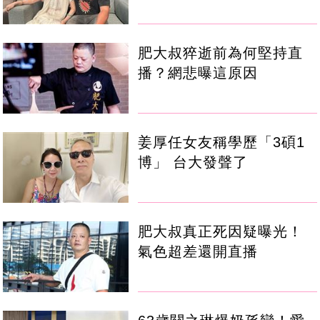
肥大叔猝逝前為何堅持直
播？網悲曝這原因
姜厚任女友稱學歷「3碩1
博」 台大發聲了
肥大叔真正死因疑曝光！
氣色超差還開直播