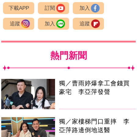
下載APP
訂閱
加入
追蹤
加入
追蹤
熱門新聞
獨／曹雨婷爆拿工會錢買
豪宅 李亞萍發聲
獨／家樓梯門口重摔 李
亞萍路邊倒地送醫