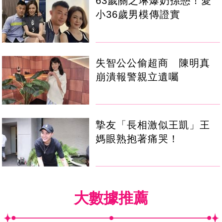
63歲關之琳爆奶孫戀！愛
小36歲男模傳證實
失智公公偷超商 陳明真
崩潰報警親立遺囑
摯友「長相激似王凱」王
媽眼熟抱著痛哭！
大數據推薦