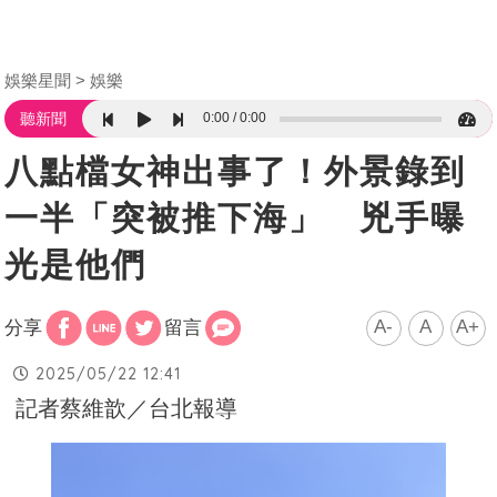
娛樂星聞
娛樂
0:00
0:00
聽新聞
八點檔女神出事了！外景錄到
一半「突被推下海」 兇手曝
光是他們
A-
A
A+
分享
留言
2025/05/22 12:41
記者蔡維歆／台北報導