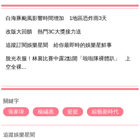
白海豚颱風影響時間增加 1地區恐炸雨3天
改版大回饋 熱門3C大獎接力送
追蹤訂閱娛樂星聞 給你最即時的娛樂星鮮事
脫光衣服！林襄比賽中露2點開「啦啦隊裸體趴」 上
空全裸...
關鍵字
張家瑋
楊繡惠
籃籃
綜藝新時代
追蹤娛樂星聞