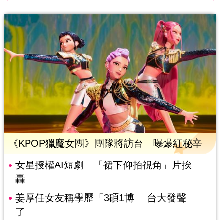
《KPOP獵魔女團》團隊將訪台 曝爆紅秘辛
女星授權AI短劇 「裙下仰拍視角」片挨
轟
姜厚任女友稱學歷「3碩1博」 台大發聲
了