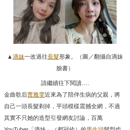
▲
滴妹
一改過往
長髮
形象。（圖／翻攝自滴妹
臉書）
請繼續往下閱讀….
金曲歌后
曹雅雯
近來為了陪伴生病的父親，將
自己一頭長髮剃掉，平頭模樣震撼全網，不過
其實不只她的造型引發網友討論，百萬
YouTuber「滴妹」（都冠伶）的
男生頭
髮型也