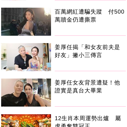
百萬網紅遭騙失蹤 付500
萬贖金仍遭撕票
姜厚任揭「和女友前夫是
好友」撇小三傳言
姜厚任女友背景遭疑！他
證實是真台大畢業
12生肖本周運勢出爐 屬
虎勇奪雙冠王