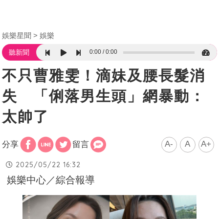
娛樂星聞
娛樂
0:00
0:00
聽新聞
不只曹雅雯！滴妹及腰長髮消
失 「俐落男生頭」網暴動：
太帥了
A-
A
A+
分享
留言
2025/05/22 16:32
娛樂中心／綜合報導