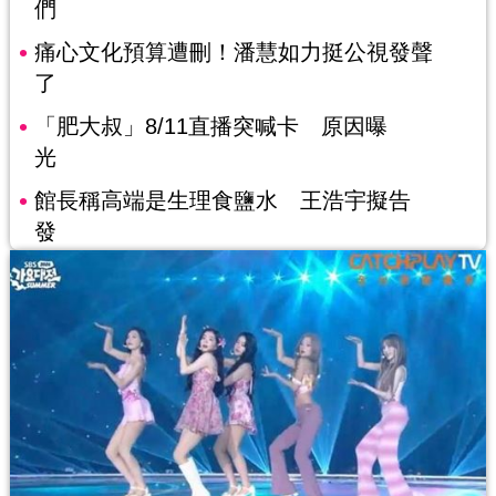
們
痛心文化預算遭刪！潘慧如力挺公視發聲
了
「肥大叔」8/11直播突喊卡 原因曝
光
館長稱高端是生理食鹽水 王浩宇擬告
發