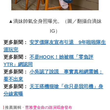
▲滴妹帥氣全身照曝光。（圖／翻攝自滴妹
IG）
更多新聞：
安芝儇隊友宣布引退 9年啦啦隊生
涯玩完
更多新聞：
不是HOOK！她被稱「零負評
YTR」網認同
更多新聞：
小吳認了說謊 事實真相網震撼：
看不出來
更多新聞：
天王搭機狠嗆「你只是我司機」身
分線索曝
推薦圖輯
曹雅雯金曲の路演唱會發布