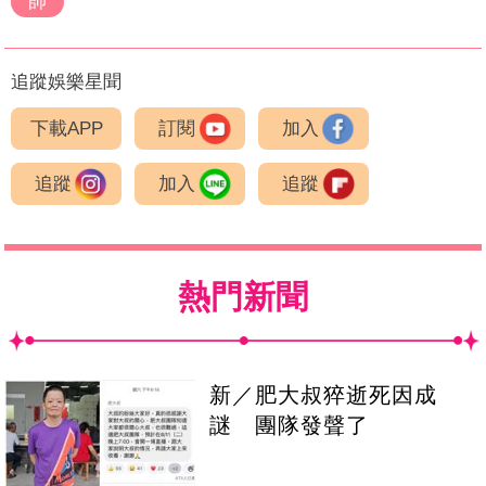
帥
追蹤娛樂星聞
下載APP
訂閱
加入
追蹤
加入
追蹤
熱門新聞
新／肥大叔猝逝死因成
謎 團隊發聲了