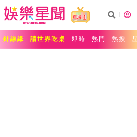
1
針線緣
請世界吃桌
即時
熱門
熱搜