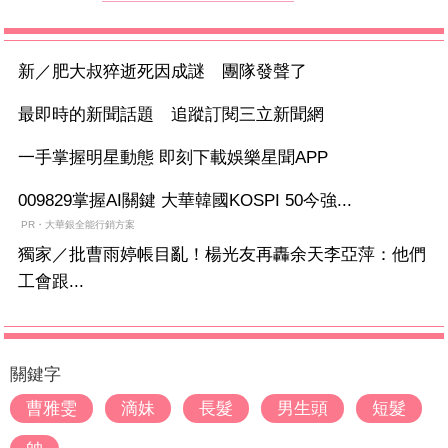
新／肥大叔猝逝死因成謎 團隊發聲了
最即時的新聞話題 追蹤訂閱三立新聞網
一手掌握明星動態 即刻下載娛樂星聞APP
009829掌握AI關鍵 大華韓國KOSPI 50今強...
PR・大華銀全能行銷方案
獨家／批曹雨婷帳目亂！楊光友再轟余天李亞萍：他們
工會跟...
關鍵字
曹雅雯
滴妹
長髮
男生頭
短髮