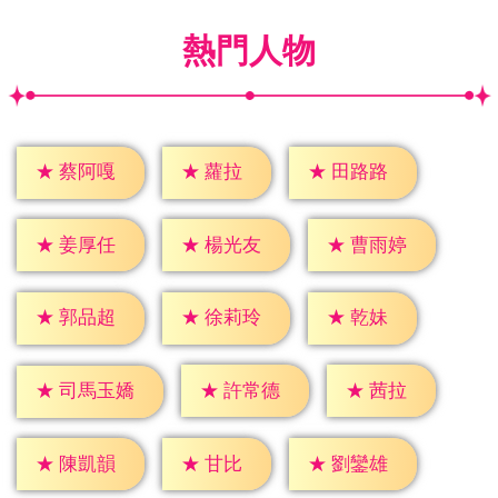
熱門人物
★
蘿拉
★
蔡阿嘎
★
田路路
★
姜厚任
★
楊光友
★
曹雨婷
★
乾妹
★
郭品超
★
徐莉玲
★
茜拉
★
許常德
★
司馬玉嬌
★
甘比
★
陳凱韻
★
劉鑾雄