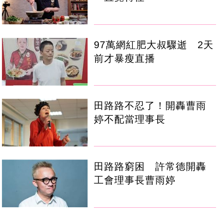
97萬網紅肥大叔驟逝 2天
前才暴瘦直播
田路路不忍了！開轟曹雨
婷不配當理事長
田路路窮困 許常德開轟
工會理事長曹雨婷