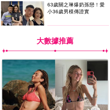
63歲關之琳爆奶孫戀！愛
小36歲男模傳證實
大數據推薦