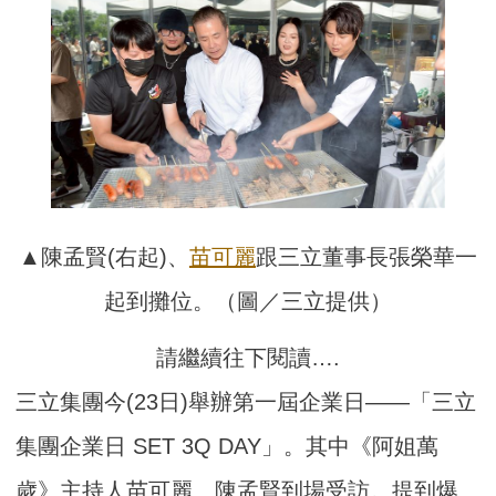
▲陳孟賢(右起)、
苗可麗
跟三立董事長張榮華一
起到攤位。（圖／三立提供）
請繼續往下閱讀….
三立集團今(23日)舉辦第一屆企業日——「三立
集團企業日 SET 3Q DAY」。其中《阿姐萬
歲》主持人苗可麗、陳孟賢到場受訪。提到爆