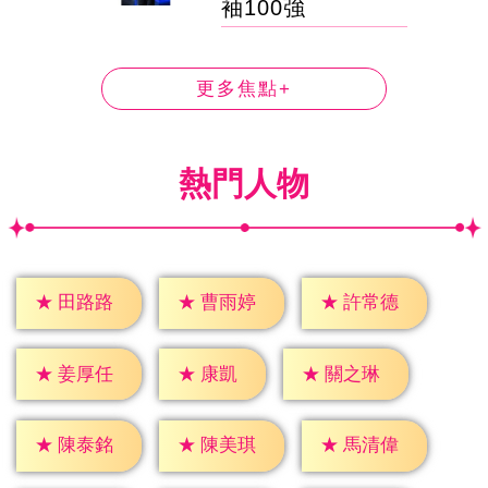
袖100強
更多焦點+
熱門人物
★
田路路
★
曹雨婷
★
許常德
★
康凱
★
姜厚任
★
關之琳
★
陳泰銘
★
陳美琪
★
馬清偉