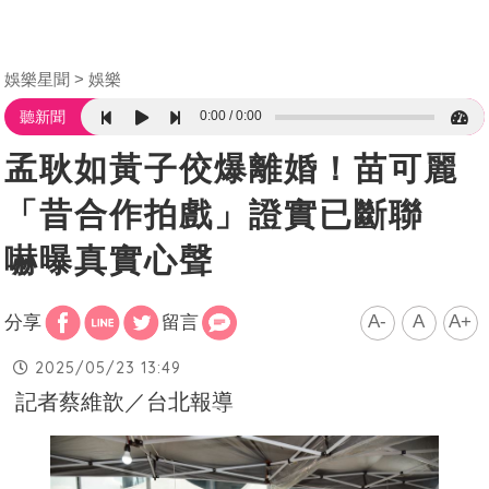
娛樂星聞
娛樂
0:00
0:00
聽新聞
孟耿如黃子佼爆離婚！苗可麗
「昔合作拍戲」證實已斷聯
嚇曝真實心聲
A-
A
A+
分享
留言
2025/05/23 13:49
記者蔡維歆／台北報導