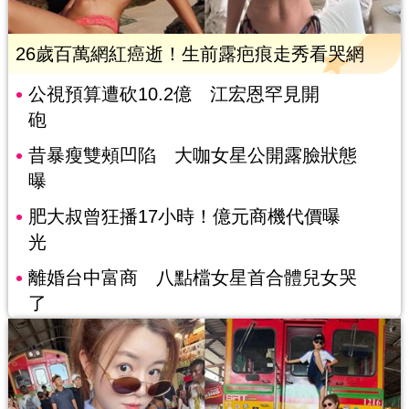
26歲百萬網紅癌逝！生前露疤痕走秀看哭網
公視預算遭砍10.2億 江宏恩罕見開
砲
昔暴瘦雙頰凹陷 大咖女星公開露臉狀態
曝
肥大叔曾狂播17小時！億元商機代價曝
光
離婚台中富商 八點檔女星首合體兒女哭
了