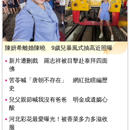
陳妍希離婚陳曉 9歲兒暴風式抽高近照曝
新片遭刪戲 羅志祥被目擊赴泰拜四面
佛
苦苓喊「唐朝不存在」 網紅批瞎編歷
史
兒父親節喊我沒有爸爸 明金成遺孀心
酸
河北彩花最愛曝光！被香菜多力多滋收
服