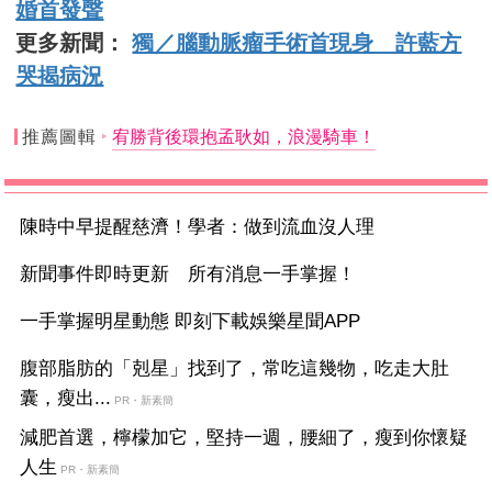
婚首發聲
更多新聞：
獨／腦動脈瘤手術首現身 許藍方
哭揭病況
推薦圖輯
宥勝背後環抱孟耿如，浪漫騎車！
陳時中早提醒慈濟！學者：做到流血沒人理
新聞事件即時更新 所有消息一手掌握！
一手掌握明星動態 即刻下載娛樂星聞APP
腹部脂肪的「剋星」找到了，常吃這幾物，吃走大肚
囊，瘦出...
PR・新素簡
減肥首選，檸檬加它，堅持一週，腰細了，瘦到你懷疑
人生
PR・新素簡