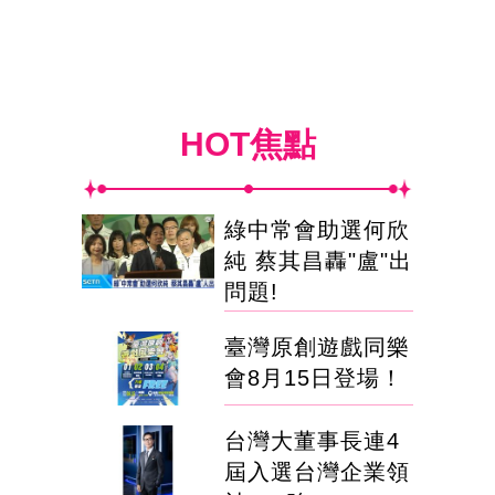
HOT焦點
綠中常會助選何欣
純 蔡其昌轟"盧"出
問題!
臺灣原創遊戲同樂
會8月15日登場！
台灣大董事長連4
屆入選台灣企業領