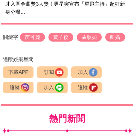
才入圍金曲獎3大獎！男星突宣布「單飛主持」超狂新
身分曝...
關鍵字
苗可麗
黃子佼
孟耿如
離婚
追蹤娛樂星聞
下載APP
訂閱
加入
追蹤
加入
追蹤
熱門新聞