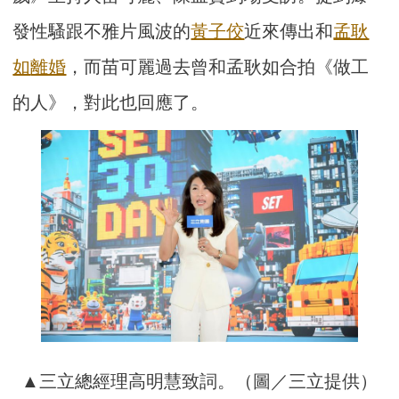
發性騷跟不雅片風波的
黃子佼
近來傳出和
孟耿
如
離婚
，而苗可麗過去曾和孟耿如合拍《做工
的人》，對此也回應了。
▲三立總經理高明慧致詞。（圖／三立提供）