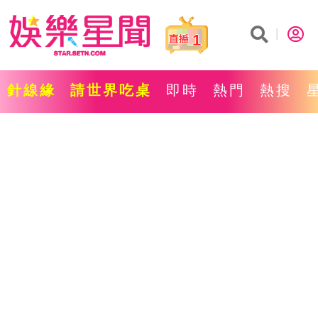
1
針線緣
請世界吃桌
即時
熱門
熱搜