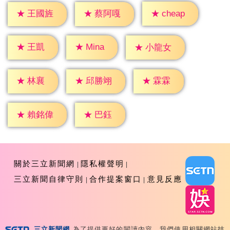
★
cheap
★
王國旌
★
蔡阿嘎
★
王凱
★
Mina
★
小龍女
★
林襄
★
霖霖
★
邱勝翊
★
巴鈺
★
賴銘偉
關於三立新聞網
隱私權聲明
三立新聞自律守則
合作提案窗口
意見反應
三立新聞網
為了提供更好的閱讀內容，我們使用相關網站技