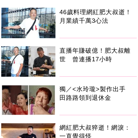
46歲料理網紅肥大叔逝！
月業績千萬3心法
直播年賺破億！肥大叔離
世 曾連播17小時
獨／<水玲瓏>製作出手
田路路領到退休金
網紅肥大叔猝逝！網淚：
一直覺得怪