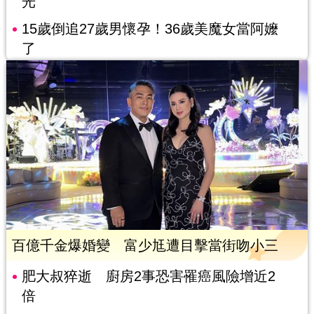
光
15歲倒追27歲男懷孕！36歲美魔女當阿嬤
了
百億千金爆婚變 富少尪遭目擊當街吻小三
肥大叔猝逝 廚房2事恐害罹癌風險增近2
倍