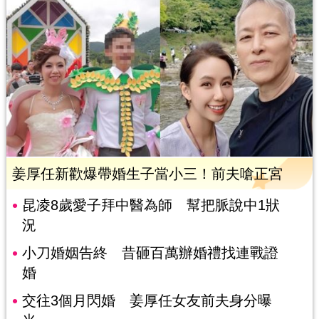
姜厚任新歡爆帶婚生子當小三！前夫嗆正宮
昆凌8歲愛子拜中醫為師 幫把脈說中1狀
況
小刀婚姻告終 昔砸百萬辦婚禮找連戰證
婚
交往3個月閃婚 姜厚任女友前夫身分曝