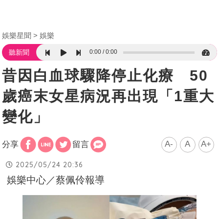
娛樂星聞
娛樂
0:00
0:00
聽新聞
昔因白血球驟降停止化療 50
歲癌末女星病況再出現「1重大
變化」
A-
A
A+
分享
留言
2025/05/24 20:36
娛樂中心／蔡佩伶報導