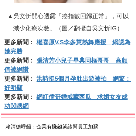
▲吳文忻開心透露「癌指數回歸正常」，可以
減少化療次數。（圖／翻攝自吳文忻IG）
更多新聞：
權喜原V.S李多慧熱舞應援 網認為
她完勝
更多新聞：
張清芳小兒子畢典同框哥哥 高顏
值被網讚
更多新聞：
洪詩挺5個月孕肚出遊被拍 網驚：
好明顯
更多新聞：
網紅儒哥婚戒藏西瓜 求婚女友成
功閃瞎網
賴清德呼籲：企業有賺錢就該幫員工加薪