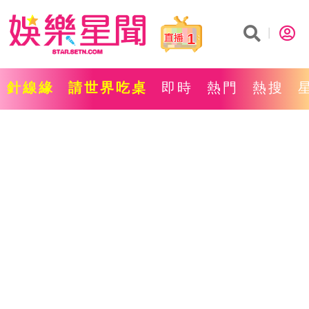
1
針線緣
請世界吃桌
即時
熱門
熱搜