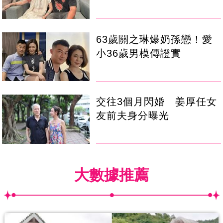
63歲關之琳爆奶孫戀！愛
小36歲男模傳證實
交往3個月閃婚 姜厚任女
友前夫身分曝光
大數據推薦