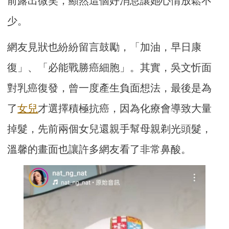
前露出微笑，顯然這個好消息讓她心情放鬆不
少。
網友見狀也紛紛留言鼓勵，「加油，早日康
復」、「必能戰勝癌細胞」。其實，吳文忻面
對乳癌復發，曾一度產生負面想法，最後是為
了
女兒
才選擇積極抗癌，因為化療會導致大量
掉髮，先前兩個女兒還親手幫母親剃光頭髮，
溫馨的畫面也讓許多網友看了非常鼻酸。