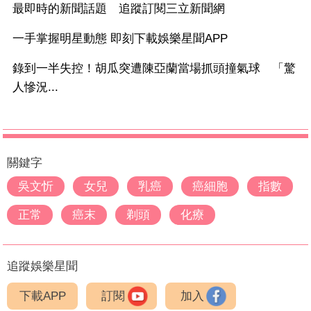
最即時的新聞話題 追蹤訂閱三立新聞網
一手掌握明星動態 即刻下載娛樂星聞APP
錄到一半失控！胡瓜突遭陳亞蘭當場抓頭撞氣球 「驚
人慘況...
關鍵字
吳文忻
女兒
乳癌
癌細胞
指數
正常
癌末
剃頭
化療
追蹤娛樂星聞
下載APP
訂閱
加入