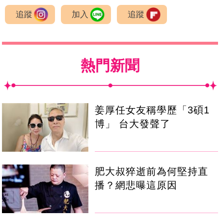
追蹤
加入
追蹤
熱門新聞
姜厚任女友稱學歷「3碩1
博」 台大發聲了
肥大叔猝逝前為何堅持直
播？網悲曝這原因