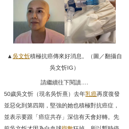
▲
吳文忻
積極抗癌傳來好消息。（圖／翻攝自
吳文忻IG）
請繼續往下閱讀….
50歲吳文忻（現名吳忻熹）去年
乳癌
再度復發
並惡化到第四期，堅強的她也積極對抗癌症，
並表示要跟「癌症共存」深信有天會好轉。先
前吳文忻才因為白血球
指數
狂掉，所以暫時停