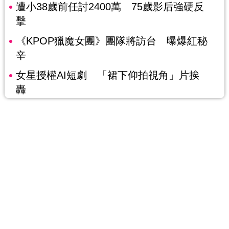
遭小38歲前任討2400萬 75歲影后強硬反
擊
《KPOP獵魔女團》團隊將訪台 曝爆紅秘
辛
女星授權AI短劇 「裙下仰拍視角」片挨
轟