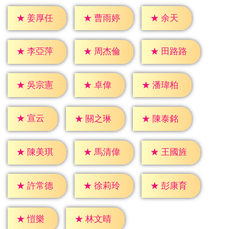
★
余天
★
姜厚任
★
曹雨婷
★
李亞萍
★
周杰倫
★
田路路
★
卓偉
★
吳宗憲
★
潘瑋柏
★
宣云
★
關之琳
★
陳泰銘
★
陳美琪
★
馬清偉
★
王國旌
★
許常德
★
徐莉玲
★
彭康育
★
愷樂
★
林文晴