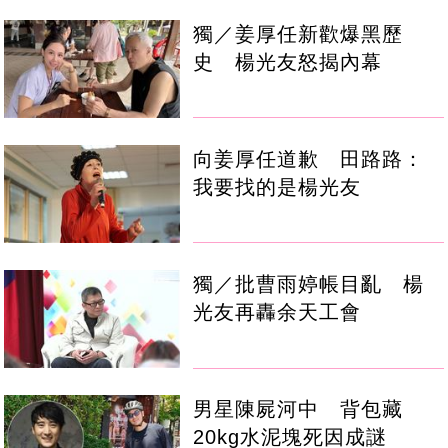
獨／姜厚任新歡爆黑歷
史 楊光友怒揭內幕
向姜厚任道歉 田路路：
我要找的是楊光友
獨／批曹雨婷帳目亂 楊
光友再轟余天工會
男星陳屍河中 背包藏
20kg水泥塊死因成謎