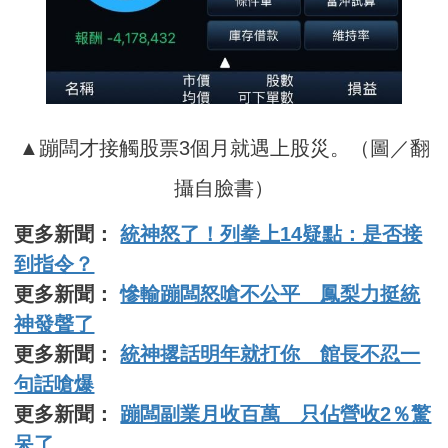
▲蹦闆才接觸股票3個月就遇上股災。（圖／翻
攝自臉書）
更多新聞：
統神怒了！列拳上14疑點：是否接
到指令？
更多新聞：
慘輸蹦闆怒嗆不公平 鳳梨力挺統
神發聲了
更多新聞：
統神撂話明年就打你 館長不忍一
句話嗆爆
更多新聞：
蹦闆副業月收百萬 只佔營收2％驚
呆了