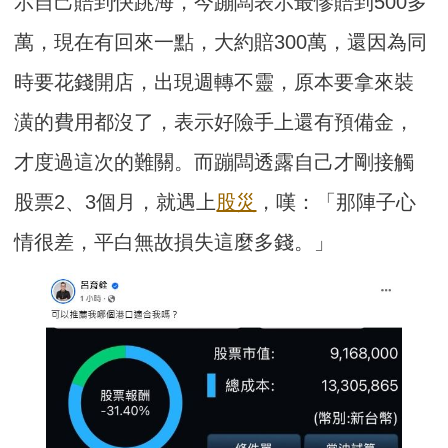
示自己賠到快跳海，今蹦闆表示最慘賠到500多
萬，現在有回來一點，大約賠300萬，還因為同
時要花錢開店，出現週轉不靈，原本要拿來裝
潢的費用都沒了，表示好險手上還有預備金，
才度過這次的難關。而蹦闆透露自己才剛接觸
股票2、3個月，就遇上
股災
，嘆：「那陣子心
情很差，平白無故損失這麼多錢。」