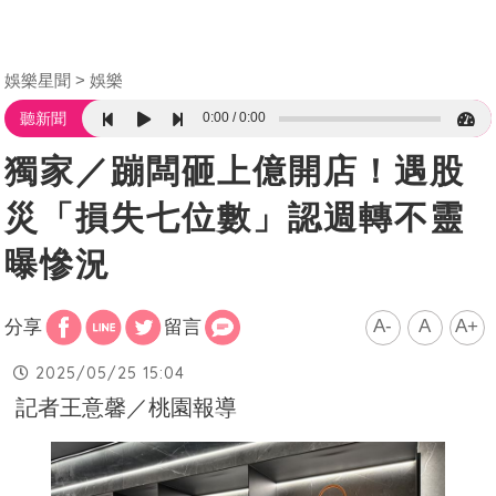
娛樂星聞
娛樂
0:00
0:00
聽新聞
獨家／蹦闆砸上億開店！遇股
災「損失七位數」認週轉不靈
曝慘況
A-
A
A+
分享
留言
2025/05/25 15:04
記者王意馨／桃園報導