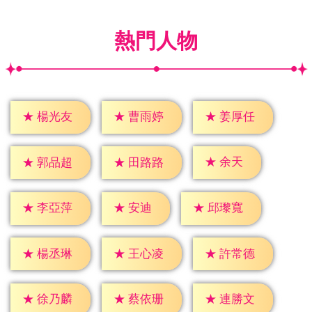
熱門人物
★
楊光友
★
曹雨婷
★
姜厚任
★
余天
★
郭品超
★
田路路
★
安迪
★
李亞萍
★
邱瓈寬
★
楊丞琳
★
王心凌
★
許常德
★
徐乃麟
★
蔡依珊
★
連勝文