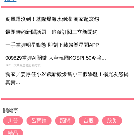
颱風還沒到！基隆爆海水倒灌 商家超哀怨
最即時的新聞話題 追蹤訂閱三立新聞網
一手掌握明星動態 即刻下載娛樂星聞APP
009829掌握AI關鍵 大華韓國KOSPI 50今強...
PR・大華銀全能行銷方案
獨家／姜厚任小24歲新歡爆當小三假學歷！楊光友怒揭
真實...
關鍵字
川普
呂育銓
蹦闆
台股
股災
精品