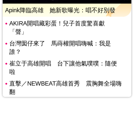
Apink降臨高雄 她新歌曝光：唱不好別發
AKIRA開唱藏彩蛋！兒子首度驚喜獻
「聲」
台灣囡仔來了 馬蒔權開唱嗨喊：我是
誰？
崔立于高雄開唱 台下讓他氣噗噗：隨便
啦
直擊／NEWBEAT高雄首秀 震胸舞全場嗨
翻