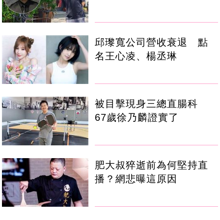
邱瓈寬公司營收衰退 點
名王心凌、楊丞琳
被目擊現身三總直腸科
67歲徐乃麟證實了
肥大叔猝逝前為何堅持直
播？網悲曝這原因