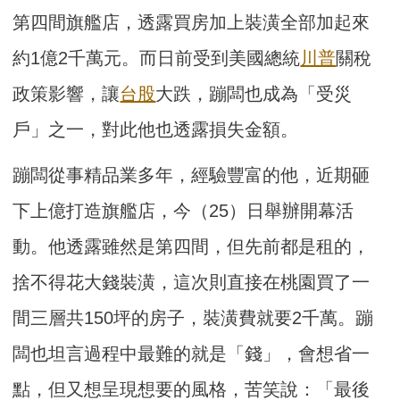
第四間旗艦店，透露買房加上裝潢全部加起來
約1億2千萬元。而日前受到美國總統
川普
關稅
政策影響，讓
台股
大跌，蹦闆也成為「受災
戶」之一，對此他也透露損失金額。
蹦闆從事精品業多年，經驗豐富的他，近期砸
下上億打造旗艦店，今（25）日舉辦開幕活
動。他透露雖然是第四間，但先前都是租的，
捨不得花大錢裝潢，這次則直接在桃園買了一
間三層共150坪的房子，裝潢費就要2千萬。蹦
闆也坦言過程中最難的就是「錢」，會想省一
點，但又想呈現想要的風格，苦笑說：「最後