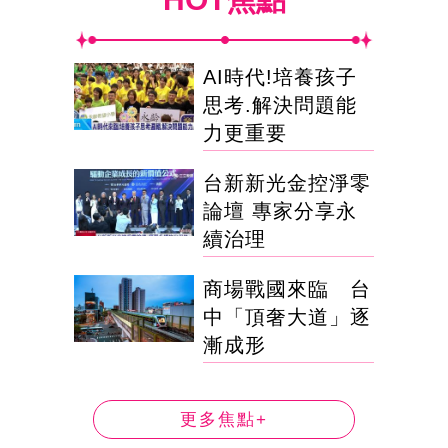
AI時代!培養孩子
思考.解決問題能
力更重要
台新新光金控淨零
論壇 專家分享永
續治理
商場戰國來臨 台
中「頂奢大道」逐
漸成形
更多焦點+