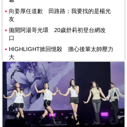
幕
向姜厚任道歉 田路路：我要找的是楊光
友
拋開阿湯哥光環 20歲舒莉初登台網改
口
HIGHLIGHT掀回憶殺 擔心後輩太帥壓力
大