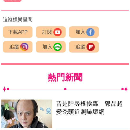
追蹤娛樂星聞
下載APP
訂閱
加入
追蹤
加入
追蹤
熱門新聞
昔赴陸尋根挨轟 郭品超
變禿頭近照嚇壞網