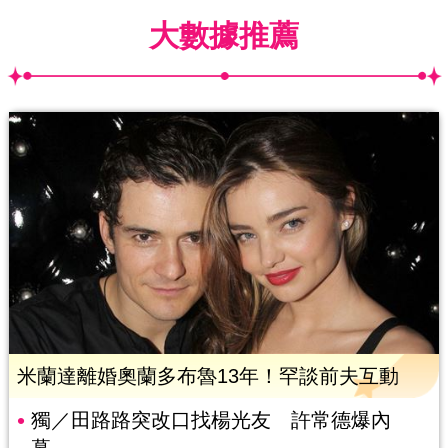
大數據推薦
米蘭達離婚奧蘭多布魯13年！罕談前夫互動
獨／田路路突改口找楊光友 許常德爆內