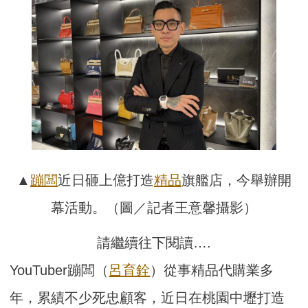
▲
蹦闆
近日砸上億打造
精品
旗艦店，今舉辦開
幕活動。（圖／記者王意馨攝影）
請繼續往下閱讀….
YouTuber蹦闆（
呂育銓
）從事精品代購業多
年，累績不少死忠顧客，近日在桃園中壢打造