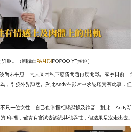
間劈腿。（翻攝自
秘月期
POPOO YT頻道）
糾紛，風波尚未平息，兩人又因私下感情問題再度開戰。家寧日前上
為，引發外界譁然。對此Andy在影片中承認確實有此事，
軌不只一位女性，自己也掌握相關證據及錄音，對此，Andy
寧的9年裡，確實有嘗試去認識其他異性，但結果是沒走出去