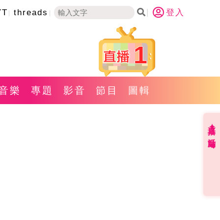
YT
threads
登入
1
音樂
專題
影音
節目
圖輯
直播✦活動