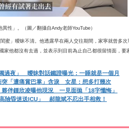
異性」。（圖／翻攝自Andy老師YouTube）
「男閨蜜」曖昧不清。他透露早在兩人交往期間，家寧就曾多次
國家他都沒有去過，並表示到目前為止自己都很留情面，要
單獨過夜」 曖昧對話鐵證曝光：一睡就是一個月
衝突「遭痛賞巴掌」含淚 女星：想多打幾次
夥伴鍾欣凌曝他現況 一見面拋「18字懺悔」
高險昏迷送ICU」 郝龍斌不忍出手相救！