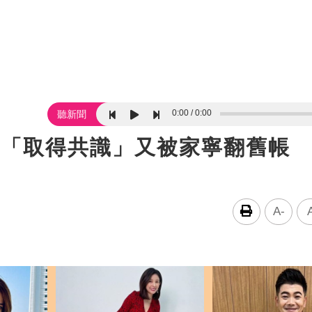
0:00
0:00
聽新聞
滿「取得共識」又被家寧翻舊帳
A-