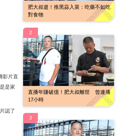
肥大叔逝！推黑蒜入菜：吃藥不如吃
對食物
2
傳影片直
但是是家
直播年賺破億！肥大叔離世 曾連播
17小時
新片認了
3
。