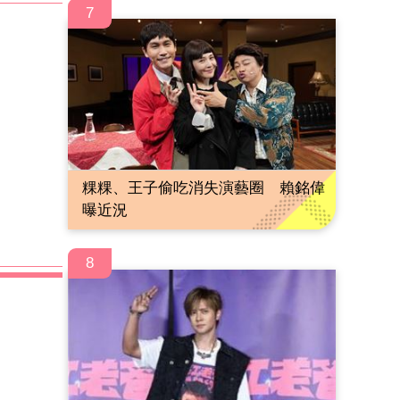
7
粿粿、王子偷吃消失演藝圈 賴銘偉
曝近況
8