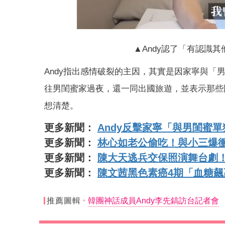
▲Andy認了「有認識其他
Andy指出感情破裂的主因，其實是因家寧與
往男閨蜜家過夜，還一同出國旅遊，並表示那些
想清楚。
更多新聞：
Andy反擊家寧「與男閨蜜
更多新聞：
林心如老公偷吃！與小三爆
更多新聞：
陳大天逃兵交保照演舞台劇！
更多新聞：
陳文茜黑色素癌4期「血糖飆
推薦圖輯
韓團神話成員Andy李先鎬訪台記者會