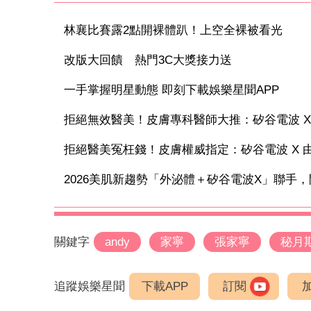
林襄比賽露2點開裸體趴！上空全裸被看光
改版大回饋 熱門3C大獎接力送
一手掌握明星動態 即刻下載娛樂星聞APP
拒絕無效醫美！皮膚專科醫師大推：矽谷電波 X 讓
拒絕醫美冤枉錢！皮膚權威指定：矽谷電波 X 由內
2026美肌新趨勢「外泌體＋矽谷電波X」聯手，開
關鍵字
andy
家寧
張家寧
秘月
追蹤娛樂星聞
下載APP
訂閱