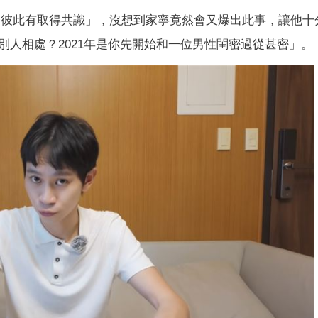
認為彼此有取得共識」，沒想到家寧竟然會又爆出此事，讓他十
別人相處？2021年是你先開始和一位男性閨密過從甚密」。