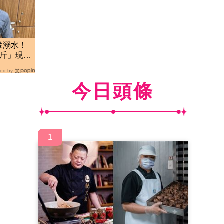
慘溺水！
公斤」現
ed by
今日頭條
1