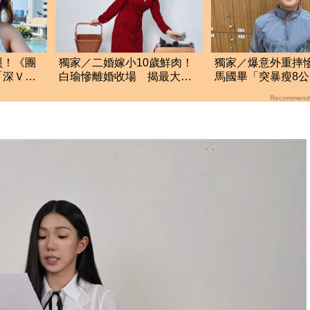
照！《團
獨家／二婚嫁小10歲鮮肉！
獨家／爆意外重摔
「深Ｖ到
白瑜慘離婚收場 揭最大關
馬國畢「突暴瘦8
辣
鍵
身 關鍵主因曝
Recommend