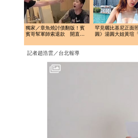
獨家／章魚燒討債翻版！賓
罕見曬比基尼正面
賓哥幫軍師索退款 開直播
圓》湯圓大姐黃瑄
炒作店家急報案
肚臍」預告還有更
記者趙浩雲／台北報導