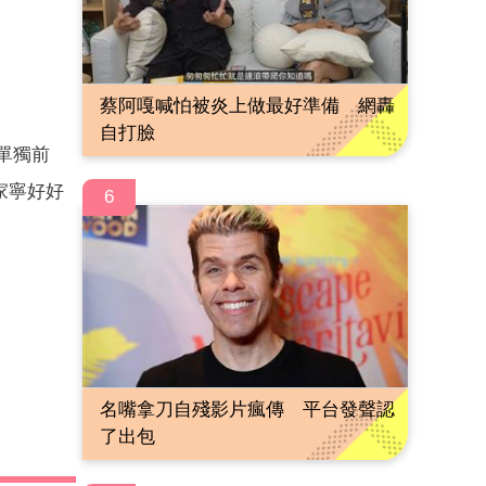
蔡阿嘎喊怕被炎上做最好準備 網轟
自打臉
單獨前
家寧好好
6
名嘴拿刀自殘影片瘋傳 平台發聲認
了出包