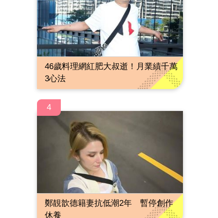
46歲料理網紅肥大叔逝！月業績千萬
3心法
4
鄭靚歆德籍妻抗低潮2年 暫停創作
休養