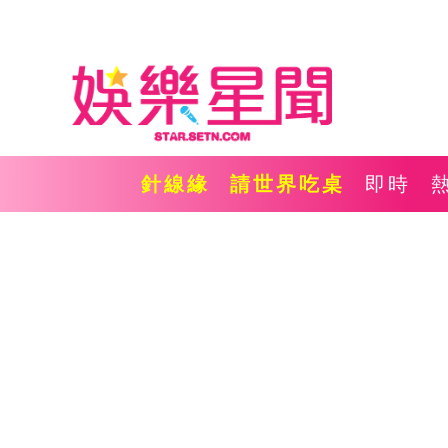
針線緣
請世界吃桌
即時