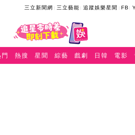
三立新聞網
三立藝能
追蹤娛樂星聞
FB
熱門
熱搜
星聞
綜藝
戲劇
日韓
電影