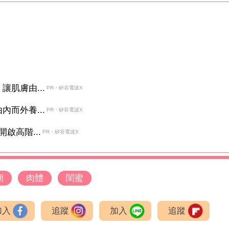
肌膚由...
PR・矽谷電波X
而外養...
PR・矽谷電波X
啟高階...
PR・矽谷電波X
期
肉體
閨蜜
加入
追蹤
加入
追蹤