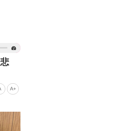
 悲
A
A+