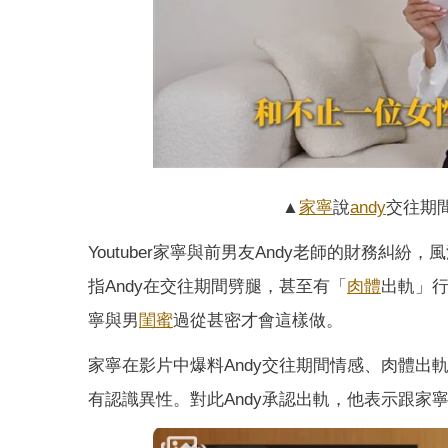
▲
家寧
說
andy
交往期
Youtuber家寧與前男友Andy老師的財務
指Andy在交往期間劈腿，甚至有「
肉體
出軌」行
寧與男
閨蜜
過從甚密才會這樣做。
家寧在影片中爆料Andy交往期間情感、肉體出
有認識異性。對此Andy承認出軌，他表示跟家