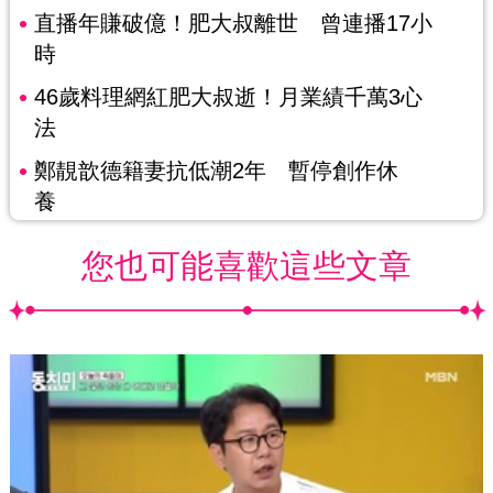
直播年賺破億！肥大叔離世 曾連播17小
時
46歲料理網紅肥大叔逝！月業績千萬3心
法
鄭靚歆德籍妻抗低潮2年 暫停創作休
養
您也可能喜歡這些文章