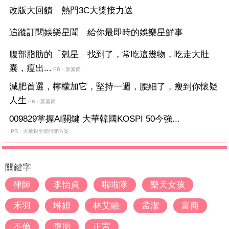
改版大回饋 熱門3C大獎接力送
追蹤訂閱娛樂星聞 給你最即時的娛樂星鮮事
腹部脂肪的「剋星」找到了，常吃這幾物，吃走大肚
囊，瘦出...
PR・新素簡
減肥首選，檸檬加它，堅持一週，腰細了，瘦到你懷疑
人生
PR・新素簡
009829掌握AI關鍵 大華韓國KOSPI 50今強...
PR・大華銀全能行銷方案
關鍵字
律師
李怡貞
啦啦隊
樂天女孩
禾羽
琳妲
林艾融
孟潔
富商
不倫
墮胎
正宮