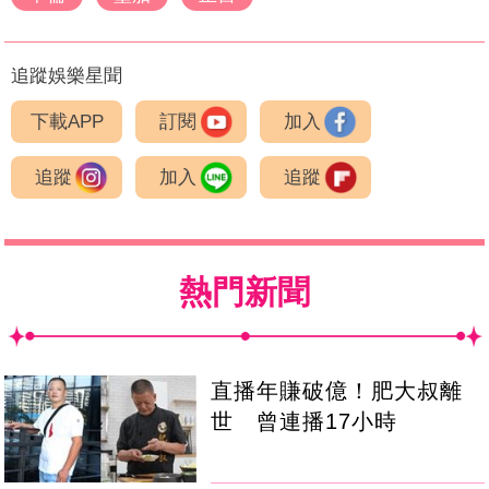
追蹤娛樂星聞
下載APP
訂閱
加入
追蹤
加入
追蹤
熱門新聞
直播年賺破億！肥大叔離
世 曾連播17小時