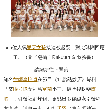
▲5位人氣
樂天女孩
接連被起疑，對此球團回應
了。（圖／翻攝自Rakuten Girls臉書）
請繼續往下閱讀….
知名
律師
李怡貞
在節目《11點熱炒店》爆料
「某
啦啦隊
女神當
富商
小三、懷孕後吃藥
墮
胎
」，引發社群炸鍋。更點出多條線索引發網
友瘋猜，消息一出，包括
禾羽
（舊名張雅涵，