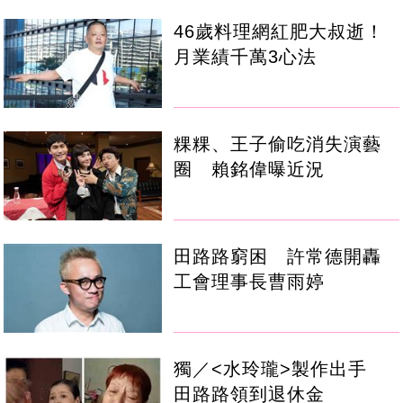
46歲料理網紅肥大叔逝！
月業績千萬3心法
粿粿、王子偷吃消失演藝
圈 賴銘偉曝近況
田路路窮困 許常德開轟
工會理事長曹雨婷
獨／<水玲瓏>製作出手
田路路領到退休金