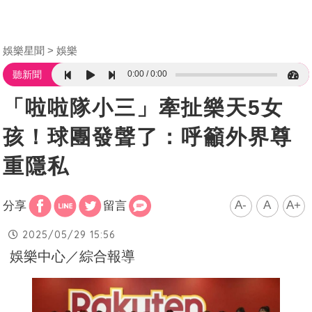
娛樂星聞
娛樂
0:00
0:00
聽新聞
「啦啦隊小三」牽扯樂天5女
孩！球團發聲了：呼籲外界尊
重隱私
A-
A
A+
分享
留言
2025/05/29 15:56
娛樂中心／綜合報導