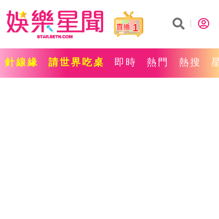
1
針線緣
請世界吃桌
即時
熱門
熱搜