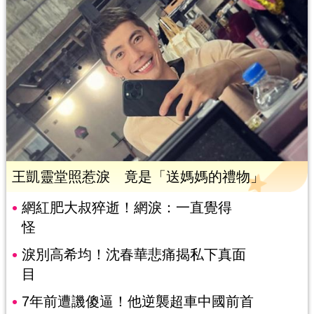
王凱靈堂照惹淚 竟是「送媽媽的禮物」
網紅肥大叔猝逝！網淚：一直覺得
怪
淚別高希均！沈春華悲痛揭私下真面
目
7年前遭譏傻逼！他逆襲超車中國前首