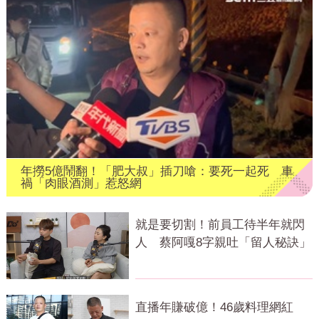
年撈5億鬧翻！「肥大叔」插刀嗆：要死一起死 車
禍「肉眼酒測」惹怒網
就是要切割！前員工待半年就閃
人 蔡阿嘎8字親吐「留人秘訣」
直播年賺破億！46歲料理網紅