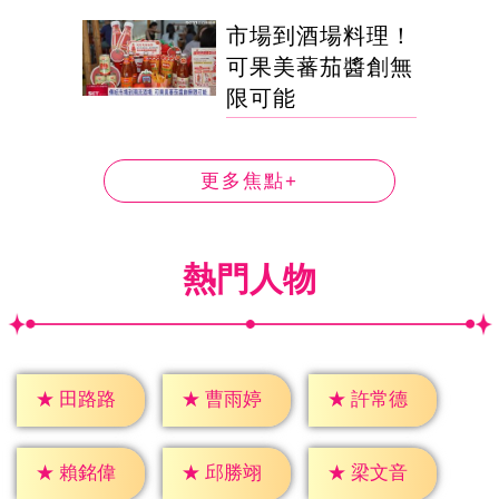
市場到酒場料理！
可果美蕃茄醬創無
限可能
更多焦點+
熱門人物
★
田路路
★
曹雨婷
★
許常德
★
賴銘偉
★
邱勝翊
★
梁文音