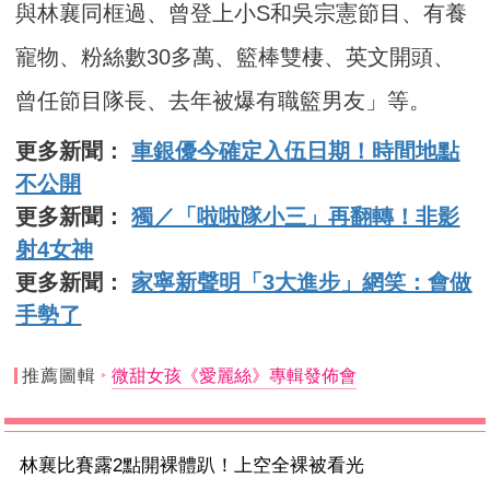
與林襄同框過、曾登上小S和吳宗憲節目、有養
寵物、粉絲數30多萬、籃棒雙棲、英文開頭、
曾任節目隊長、去年被爆有職籃男友」等。
更多新聞：
車銀優今確定入伍日期！時間地點
不公開
更多新聞：
獨／「啦啦隊小三」再翻轉！非影
射4女神
更多新聞：
家寧新聲明「3大進步」網笑：會做
手勢了
推薦圖輯
微甜女孩《愛麗絲》專輯發佈會
林襄比賽露2點開裸體趴！上空全裸被看光