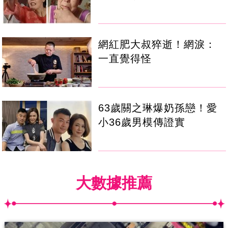
網紅肥大叔猝逝！網淚：
一直覺得怪
63歲關之琳爆奶孫戀！愛
小36歲男模傳證實
大數據推薦