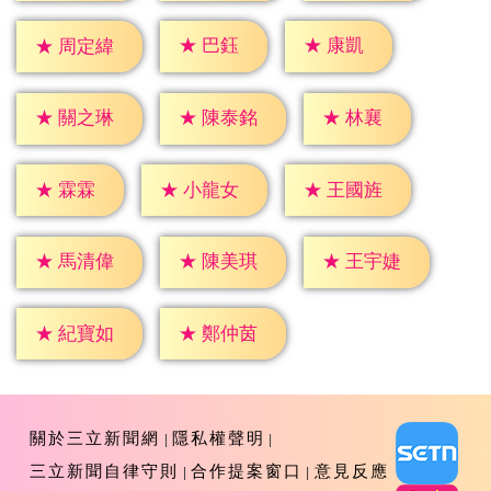
★
巴鈺
★
康凱
★
周定緯
★
林襄
★
關之琳
★
陳泰銘
★
霖霖
★
小龍女
★
王國旌
★
馬清偉
★
陳美琪
★
王宇婕
★
紀寶如
★
鄭仲茵
關於三立新聞網
隱私權聲明
三立新聞自律守則
合作提案窗口
意見反應