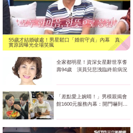
55歲才結婚破處！男星鬆口「婚前守貞」內幕 真
實原因曝光全場笑瘋
全家都明星！資深女星辭世享耆
壽94歲 演員兒悲洩臨終前病況
「差點愛上婉晴！」男模親揭會
館1600元服務內幕：開門嚇到險
尿出來