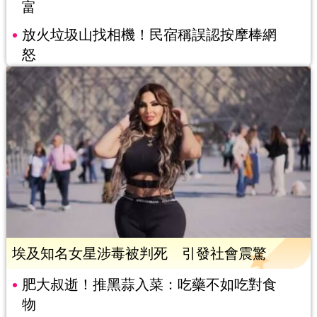
富
放火垃圾山找相機！民宿稱誤認按摩棒網
怒
埃及知名女星涉毒被判死 引發社會震驚
肥大叔逝！推黑蒜入菜：吃藥不如吃對食
物