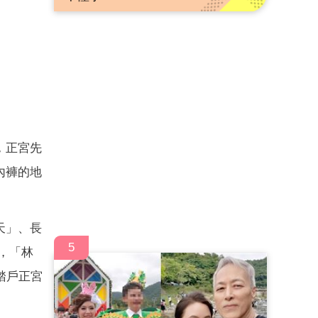
，正宮先
內褲的地
天」、長
5
，「林
踏戶正宮