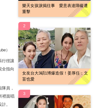
樂天女孩淚揭往事 愛意表達障礙遭
重擊
2
be）
張行徑讓
現全指向
女友台大3碩1博爆造假！姜厚任：文
盲也愛
啦隊員，
3
所裡面唱
設計。