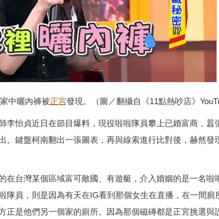
家中曬內褲被
正宮
發現。（圖／翻攝自《11點熱吵店》YouTu
師李怡貞近日在節目爆料，現役啦啦隊員攀上已婚富商，囂
出。鍵盤柯南翻出一張圖表，再與線索進行比對後，赫然發
的在台灣某個區域富可敵國、有遊艇，介入婚姻的是一名啦
啦隊員，則是因為有天在IG看到那個女生在直播，在一間廁
方正是他們另一個家的廁所。因為那個磁磚都是正宮挑選與