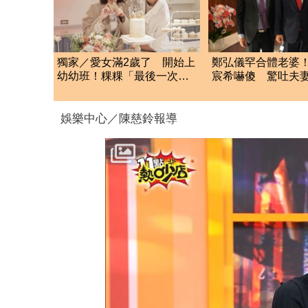
獨家／愛女滿2歲了 開始上
鄭弘儀罕合體老婆
幼幼班！粿粿「最後一次
宸希嚇傻 驚吐夫
哭」揭聽損現況
真面目」
娛樂中心／陳慈鈴報導