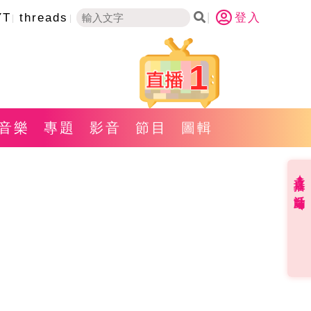
YT
threads
登入
1
音樂
專題
影音
節目
圖輯
直播✦活動