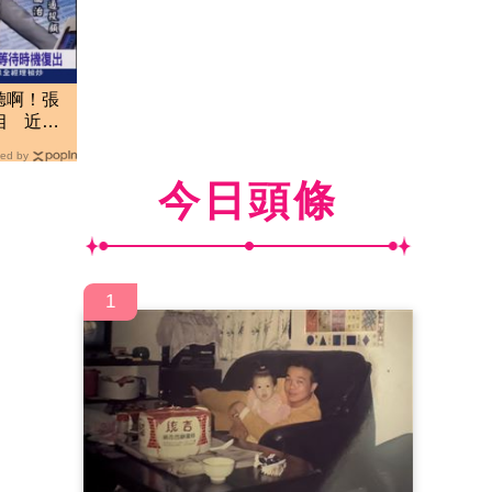
聽啊！張
相 近況
ed by
今日頭條
1