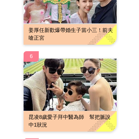
姜厚任新歡爆帶婚生子當小三！前夫
嗆正宮
6
昆凌8歲愛子拜中醫為師 幫把脈說
中1狀況