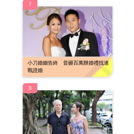
7
小刀婚姻告終 昔砸百萬辦婚禮找連
戰證婚
8