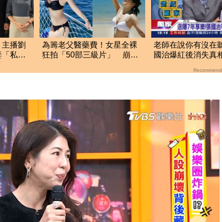
！主播劉
為籌老父醫藥費！女星全裸
老師在說你有沒在
妻「私下
狂拍「50部三級片」 崩潰
國治爆紅後消失真
大哭：沒靈魂了
曝光了
Recommend