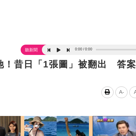
0:00
0:00
聽新聞
她！昔日「1張圖」被翻出 答
A-