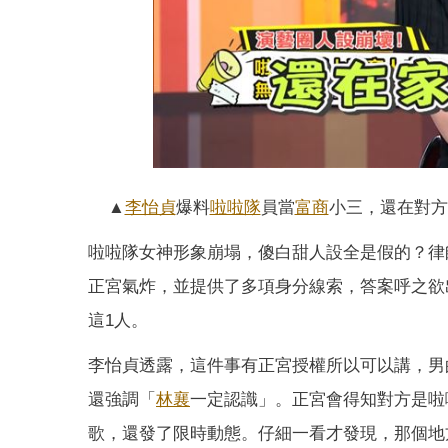
▲
李怡貞
爆料
啦啦隊
員當
富商
小三，還在對方
啦啦隊女神形象崩塌，傻白甜人設全是假的？律
正宮氣炸，並提供了多項身分線索，答案呼之欲
這1人。
李怡貞透露，這件事有正宮授權所以可以講，男
還強調「
林襄
一定認識」。正宮會得知對方是啦
歌，還發了限時動態。仔細一看才發現，那個地