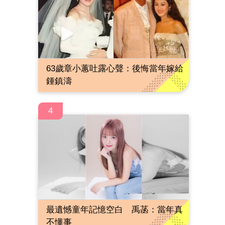
63歲章小蕙吐露心聲：後悔當年嫁給
鍾鎮濤
4
最遺憾童年記憶空白 禹菡：當年真
不懂事