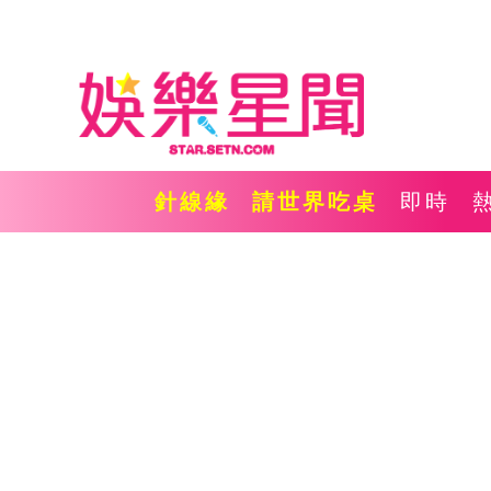
針線緣
請世界吃桌
即時