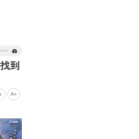
案找到
A
A+