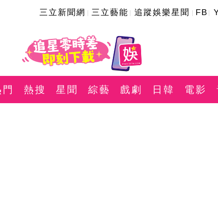
三立新聞網
三立藝能
追蹤娛樂星聞
FB
熱門
熱搜
星聞
綜藝
戲劇
日韓
電影