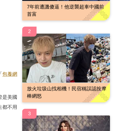
7年前遭譏傻逼！他逆襲超車中國前
首富
2
「
包養網
。
放火垃圾山找相機！民宿稱誤認按摩
棒網怒
管是美國
生都不用
3