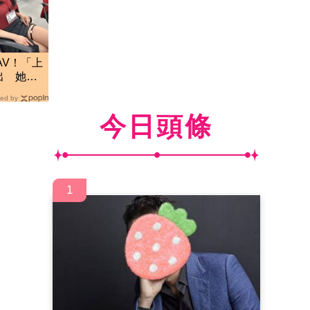
AV！「上
出 她認
友
ed by
今日頭條
1