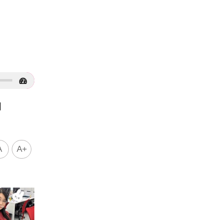
驗」
A
A+