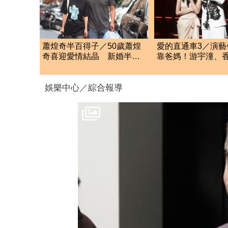
蕭煌奇半百得子／50歲蕭煌
愛的直通車3／演藝
奇喜迎愛情結晶 新婚半年
靠爸媽！游宇潼、
「愛妻懷孕3個月」
顏若霏用實力圈粉
娛樂中心／綜合報導