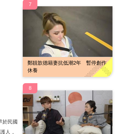
7
鄭靚歆德籍妻抗低潮2年 暫停創作
休養
8
早於民國
監護人，