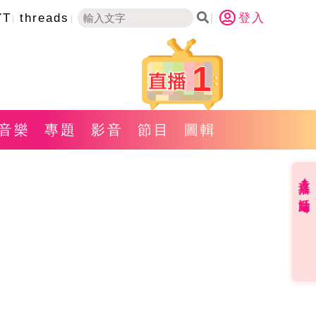
YT
threads
登入
1
音樂
專題
影音
節目
圖輯
直播✦活動