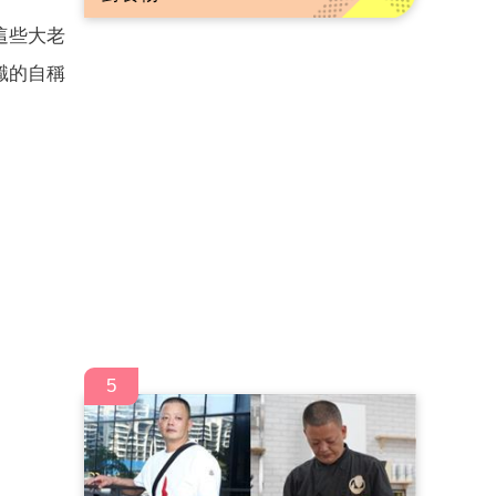
這些大老
識的自稱
。
5