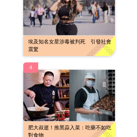
埃及知名女星涉毒被判死 引發社會
震驚
4
肥大叔逝！推黑蒜入菜：吃藥不如吃
對食物