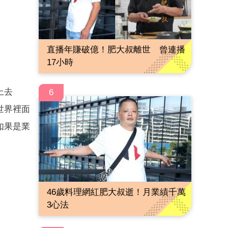
直播年賺破億！肥大叔離世 曾連播
17小時
上去
6
世界裡面
如果是業
46歲料理網紅肥大叔逝！月業績千萬
3心法