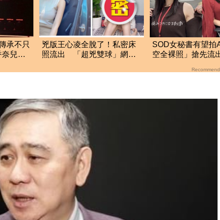
傳承不只
兇版王心凌全脫了！私密床
SOD女秘書有望拍
香奈兒、
照流出 「超兇雙球」網暴
空全裸照」搶先流
動噴血
了：上班7個月沒男
Recommend