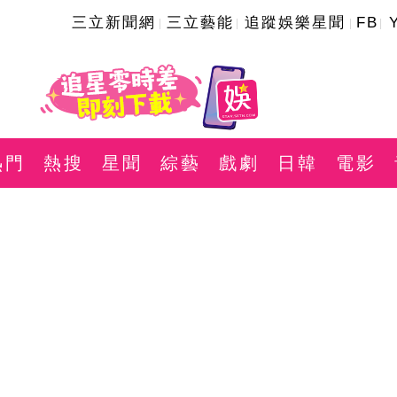
三立新聞網
三立藝能
追蹤娛樂星聞
FB
熱門
熱搜
星聞
綜藝
戲劇
日韓
電影