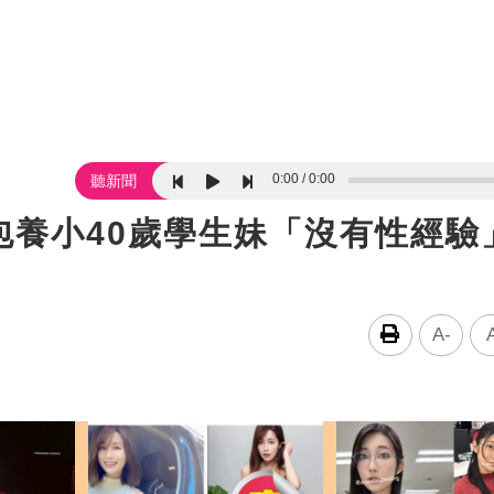
0:00
0:00
聽新聞
包養小40歲學生妹「沒有性經
A-