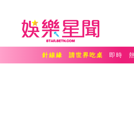
針線緣
請世界吃桌
即時