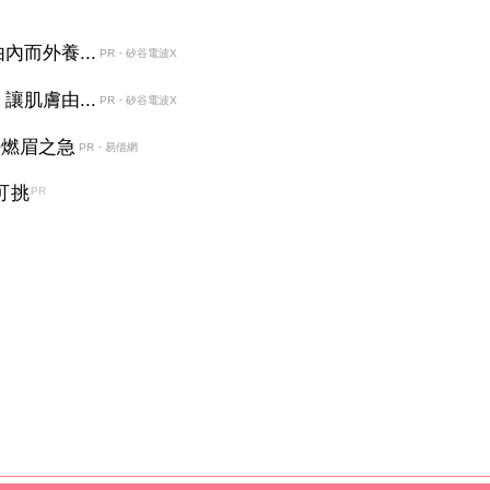
而外養...
PR・矽谷電波X
肌膚由...
PR・矽谷電波X
決燃眉之急
PR・易借網
可挑
PR