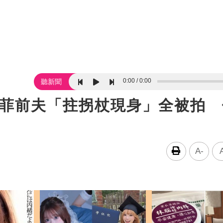
0:00
0:00
聽新聞
王菲前夫「拄拐杖現身」全被拍
A-