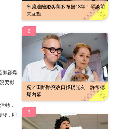
米蘭達離婚奧蘭多布魯13年！罕談前
夫互動
2
亞鵬卻爆
況要搬
獨／田路路突改口找楊光友 許常德
爆內幕
加活動，
3
復發，即