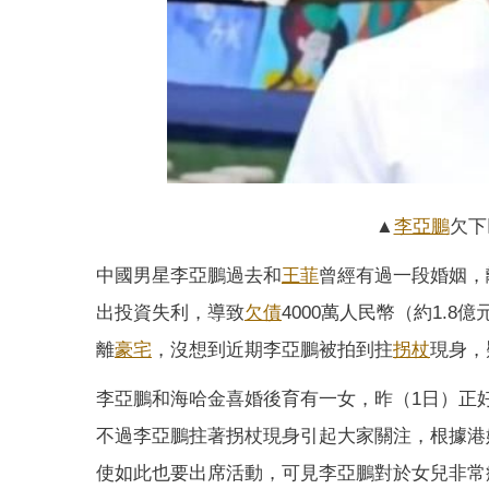
▲
李亞鵬
欠下
中國男星李亞鵬過去和
王菲
曾經有過一段婚姻，
出投資失利，導致
欠債
4000萬人民幣（約1.
離
豪宅
，沒想到近期李亞鵬被拍到拄
拐杖
現身，
李亞鵬和海哈金喜婚後育有一女，昨（1日）正
不過李亞鵬拄著拐杖現身引起大家關注，根據港
使如此也要出席活動，可見李亞鵬對於女兒非常