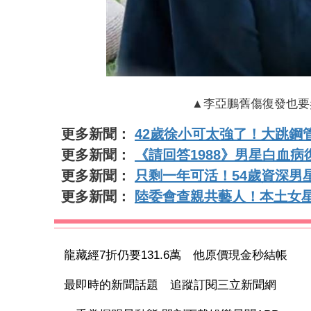
▲李亞鵬舊傷復發也要
更多新聞：
42歲徐小可太強了！大跳鋼
更多新聞：
《請回答1988》男星白血病
更多新聞：
只剩一年可活！54歲資深男
更多新聞：
陸委會查親共藝人！本土女
龍藏經7折仍要131.6萬 他原價現金秒結帳
最即時的新聞話題 追蹤訂閱三立新聞網