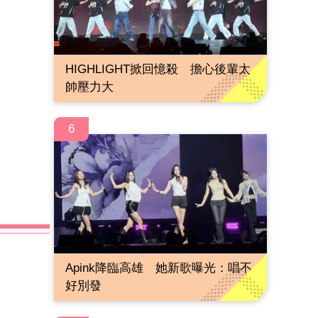
HIGHLIGHT掀回憶殺 擔心後輩太
帥壓力大
6
Apink降臨高雄 她新歌曝光：唱不
好別發