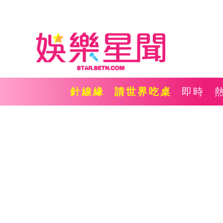
針線緣
請世界吃桌
即時