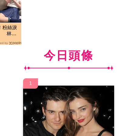
！粉絲淚
」 林逸
ed by
今日頭條
1