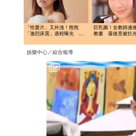
「性愛片」又外洩！熊熊
巨乳圖！女教師邊
「激烈床震」過程曝光 直
教書 最後竟被扒
搗敏感帶
娛樂中心／綜合報導