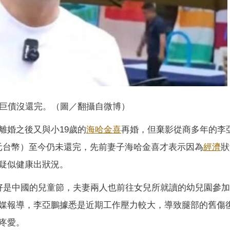
巨債沒還完。（圖／翻攝自微博）
離婚之後又與小19歲的
海哈金喜
再婚，但棄影從商多年的李
8億元台幣）至今仍未還完，先前妻子海哈金喜才表示因為
經濟
狀
疑似健康出狀況。
好是中國的兒童節，夫妻兩人也前往女兒所就讀的幼兒園參
媒報導，李亞鵬據悉是近期工作壓力較大，導致腿部的舊傷
疼愛。