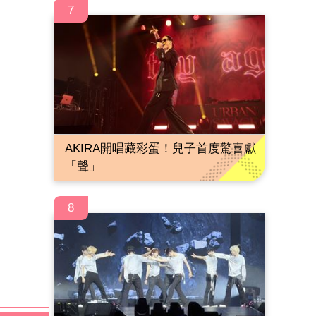
7
AKIRA開唱藏彩蛋！兒子首度驚喜獻
「聲」
8