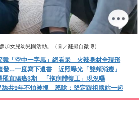
參加女兒幼兒園活動。（圖／翻攝自微博）
管舞「空中一字馬」網看呆 火辣身材全現形
復發...一度寫下遺書 近照曝光「雙頰消瘦」
星罹直腸癌3期 「拖病體復工」現況曝
星舔共9年不怕被抓 怒嗆：堅定跟祖國站一起