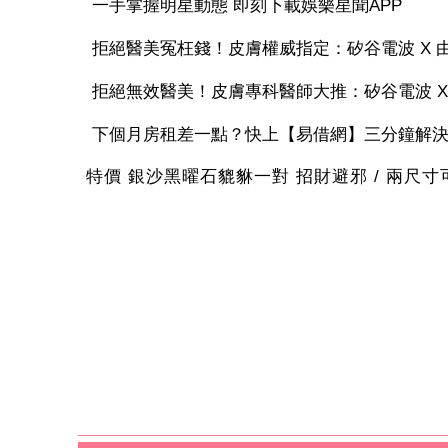
一手掌握明星動態 即刻下載娛樂星聞APP
拒絕醫美冤枉錢！皮膚權威指定：矽谷電波 X 由內
拒絕無效醫美！皮膚專科醫師大推：矽谷電波 X 讓
下個月房租差一點？快上【易借網】三分鐘解
特價 銀沙黑曜石貔貅一對 招財避邪 / 兩尺寸