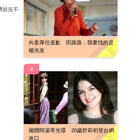
濟狀況不
向姜厚任道歉 田路路：我要找的是
楊光友
4
拋開阿湯哥光環 20歲舒莉初登台網
改口