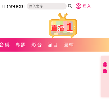
YT
threads
登入
1
音樂
專題
影音
節目
圖輯
直播✦活動