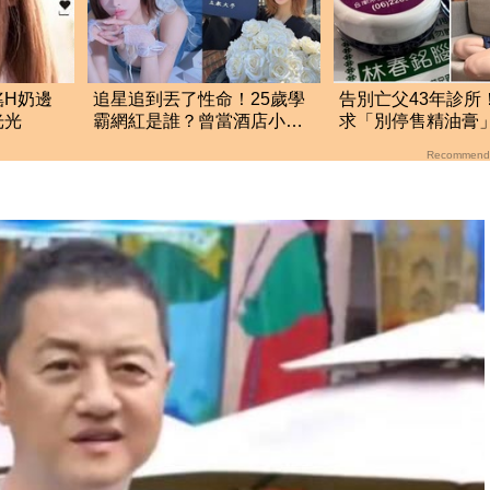
搖H奶邊
追星追到丟了性命！25歲學
告別亡父43年診所
光光
霸網紅是誰？曾當酒店小姐
求「別停售精油膏
收入破億 警方證實
欣親自現身回應了
Recommend