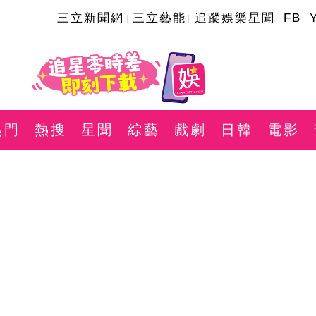
三立新聞網
三立藝能
追蹤娛樂星聞
FB
熱門
熱搜
星聞
綜藝
戲劇
日韓
電影