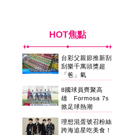
HOT焦點
台彩父親節推新刮
刮樂千萬頭獎超
「爸」氣
8國球員齊聚高
雄 Formosa 7s
掀足球熱潮
理想混蛋號召粉絲
跨海追星吃美食！