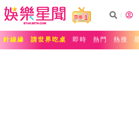
1
針線緣
請世界吃桌
即時
熱門
熱搜