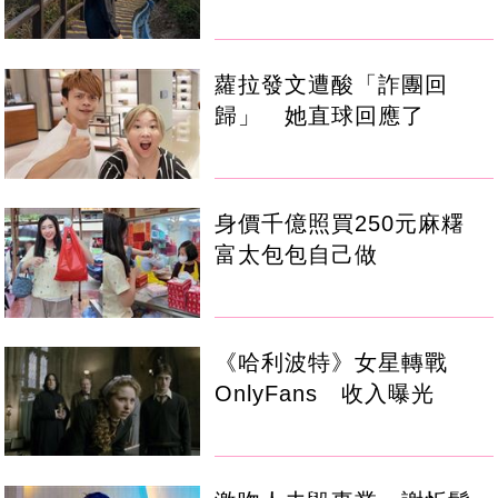
蘿拉發文遭酸「詐團回
歸」 她直球回應了
身價千億照買250元麻糬
富太包包自己做
《哈利波特》女星轉戰
OnlyFans 收入曝光