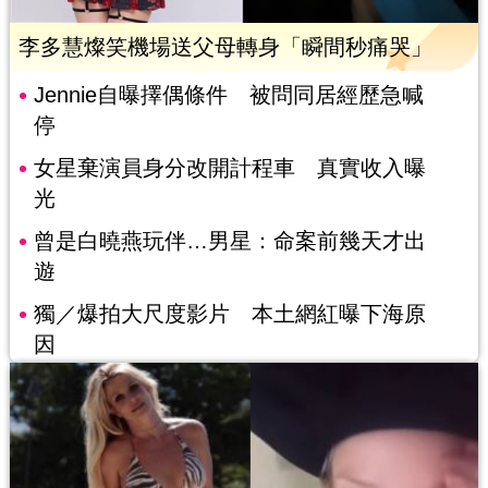
李多慧燦笑機場送父母轉身「瞬間秒痛哭」
Jennie自曝擇偶條件 被問同居經歷急喊
停
女星棄演員身分改開計程車 真實收入曝
光
曾是白曉燕玩伴…男星：命案前幾天才出
遊
獨／爆拍大尺度影片 本土網紅曝下海原
因