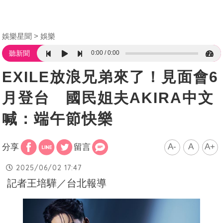
娛樂星聞
娛樂
0:00
0:00
聽新聞
EXILE放浪兄弟來了！見面會6
月登台 國民姐夫AKIRA中文
喊：端午節快樂
A-
A
A+
分享
留言
2025/06/02 17:47
記者王培驊／台北報導