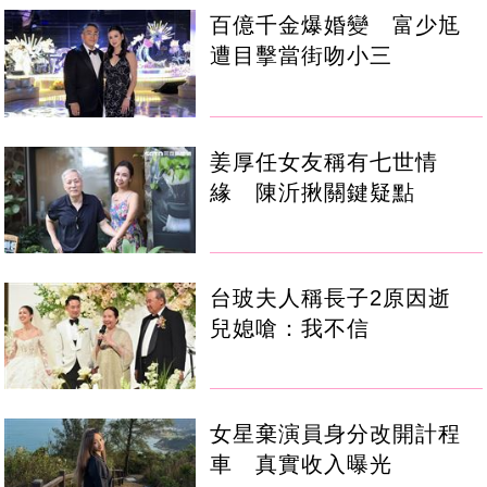
百億千金爆婚變 富少尪
遭目擊當街吻小三
姜厚任女友稱有七世情
緣 陳沂揪關鍵疑點
台玻夫人稱長子2原因逝
兒媳嗆：我不信
女星棄演員身分改開計程
車 真實收入曝光