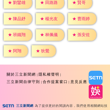
★
賢哥
★
劉鑾雄
★
田路路
★
陳品妤
★
楊光友
★
曹雨婷
★
班鐵翔
★
林佩儀
★
孫安佐
★
阿翔
★
狄鶯
關於三立新聞網
隱私權聲明
三立新聞自律守則
合作提案窗口
意見反應
三立新聞網
為了提供更好的閱讀內容，我們使用相關網站技
Copyright ©2026 Sanlih E-Television All Rights