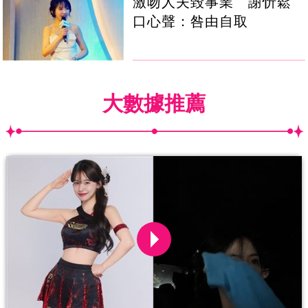
激吻人夫毀事業 謝忻鬆
口心聲：咎由自取
大數據推薦