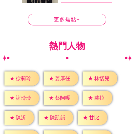
更多焦點+
熱門人物
★
徐莉玲
★
姜厚任
★
林恬兒
★
蘿拉
★
謝玲玲
★
蔡阿嘎
★
陳沂
★
甘比
★
陳凱韻