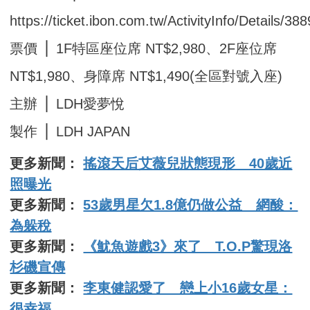
https://ticket.ibon.com.tw/ActivityInfo/Details/38
票價 ⎪ 1F特區座位席 NT$2,980、2F座位席
NT$1,980、身障席 NT$1,490(全區對號入座)
主辦 ⎪ LDH愛夢悅
製作 ⎪ LDH JAPAN
更多新聞：
搖滾天后艾薇兒狀態現形 40歲近
照曝光
更多新聞：
53歲男星欠1.8億仍做公益 網酸：
為躲稅
更多新聞：
《魷魚遊戲3》來了 T.O.P驚現洛
杉磯宣傳
更多新聞：
李東健認愛了 戀上小16歲女星：
很幸福