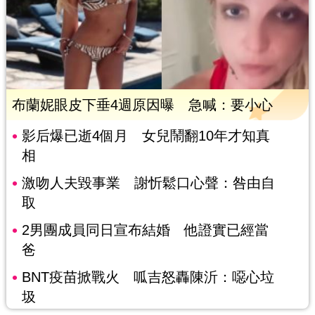
布蘭妮眼皮下垂4週原因曝 急喊：要小心
影后爆已逝4個月 女兒鬧翻10年才知真
相
激吻人夫毀事業 謝忻鬆口心聲：咎由自
取
2男團成員同日宣布結婚 他證實已經當
爸
BNT疫苗掀戰火 呱吉怒轟陳沂：噁心垃
圾