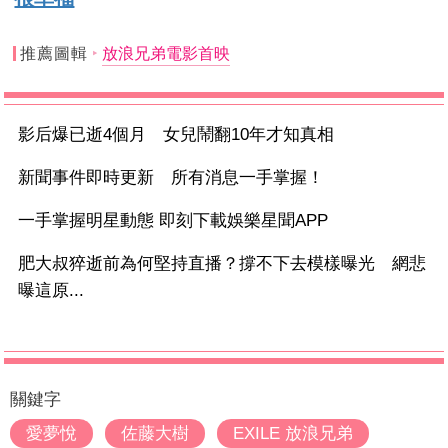
推薦圖輯
放浪兄弟電影首映
影后爆已逝4個月 女兒鬧翻10年才知真相
新聞事件即時更新 所有消息一手掌握！
一手掌握明星動態 即刻下載娛樂星聞APP
肥大叔猝逝前為何堅持直播？撐不下去模樣曝光 網悲
曝這原...
關鍵字
愛夢悅
佐藤大樹
EXILE 放浪兄弟