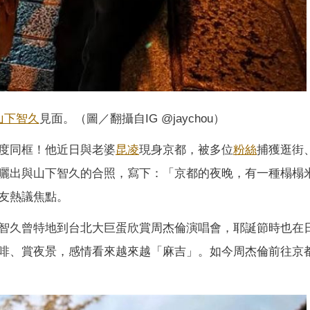
山下智久
見面。（圖／翻攝自IG @jaychou）
度同框！他近日與老婆
昆凌
現身京都，被多位
粉絲
捕獲逛街
曬出與山下智久的合照，寫下：「京都的夜晚，有一種榻榻
友熱議焦點。
智久曾特地到台北大巨蛋欣賞周杰倫演唱會，耶誕節時也在
啡、賞夜景，感情看來越來越「麻吉」。如今周杰倫前往京