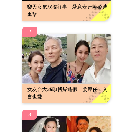
樂天女孩淚揭往事 愛意表達障礙遭
重擊
2
女友台大3碩1博爆造假！姜厚任：文
盲也愛
3