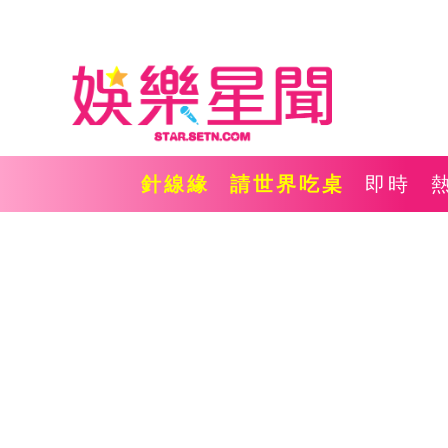
針線緣
請世界吃桌
即時