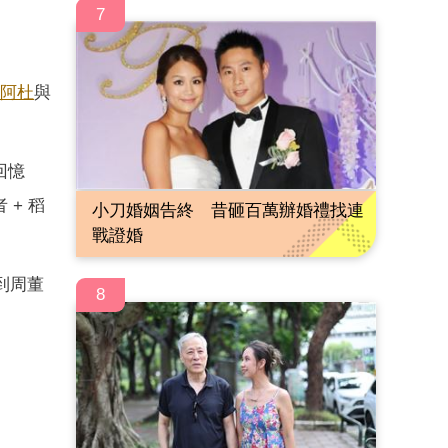
7
阿杜
與
回憶
+ 稻
小刀婚姻告終 昔砸百萬辦婚禮找連
戰證婚
到周董
8