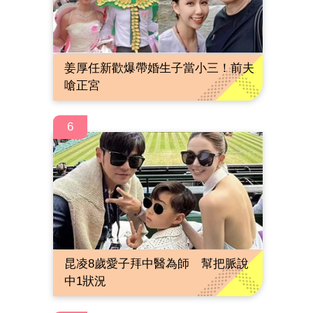
姜厚任新歡爆帶婚生子當小三！前夫
嗆正宮
6
昆凌8歲愛子拜中醫為師 幫把脈說
中1狀況