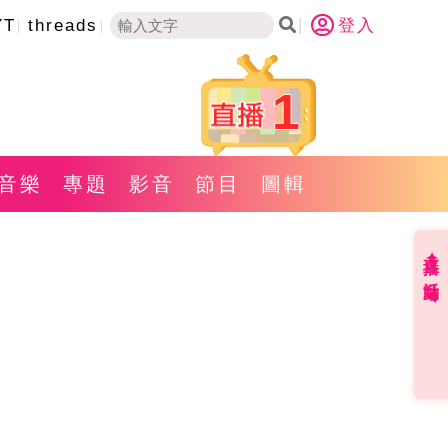
YT
threads
登入
1
音樂
專題
影音
節目
圖輯
直播✦活動