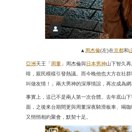
▲
周杰倫
(左)在
京都
和
亞洲
天王「
周董
」周杰倫與
日本
男神
山下智久再
啡，親民模樣引發熱議。而今晚他也大方在社群
叫做友情！」兩大男神的深厚情誼，再次成為網
事實上，這已不是兩人第一次合體。去年底山下
面，之後來台期間更與周董深夜騎滑板車、喝咖
又悄悄相約聚會，默契十足。