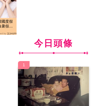
韓國度假
放暑假犯
ed by
今日頭條
1