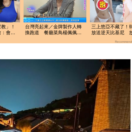
家教」！
台灣亮起來／金牌製作人轉
三上悠亞不藏了！
嗆：會繼
換跑道 餐廳菜鳥楊佩佩事
放送逆天比基尼 
必躬親
規身材包不住
Recommend