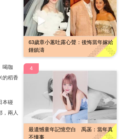
63歲章小蕙吐露心聲：後悔當年嫁給
鍾鎮濤
、喝咖
4
米的稻香
日本碰
都，兩人
最遺憾童年記憶空白 禹菡：當年真
不懂事