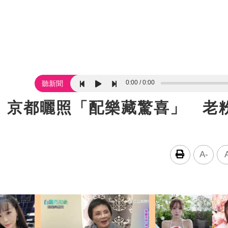
0:00
0:00
聽新聞
！京都曬照「配樂藏驚喜」 老
A-