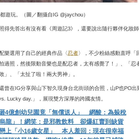
遊玩。（圖／翻攝自IG @jaychou）
照得先答出有沒有看《周遊記3》，還要說出隨行夥伴化妝師
配樂選用了自己的經典作品〈
忍者
〉，不少粉絲感動直呼「
拍過照，然後限動音樂也是配忍者，太有感覺了！」、「忍者 
敗」、「太扯了啦！兩大男神」。
還曾在IG分享與山下智久現身台北街頭的合照，山P也PO出
ys. Lucky day.」，展現雙方深厚的跨國友情。
益！砸4億創幼兒園竟「無償送人」 網酸：為躲稅
瓜烏龍」！網笑：是邪教飲料 卻爆紅賣到缺貨
戀上「小16歲女星」 本人羞回：現在很幸福