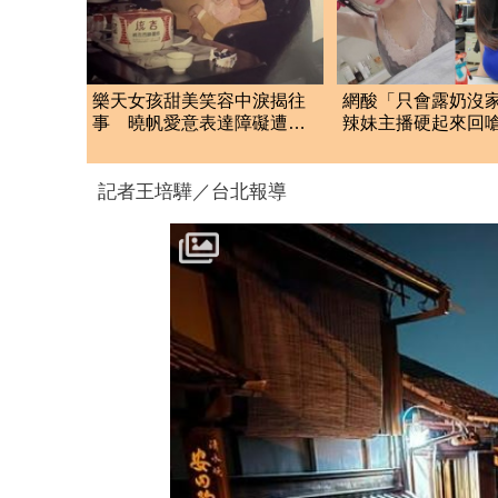
樂天女孩甜美笑容中淚揭往
網酸「只會露奶沒
事 曉帆愛意表達障礙遭
辣妹主播硬起來回
「粉紅父愛」重擊
續PO
記者王培驊／台北報導