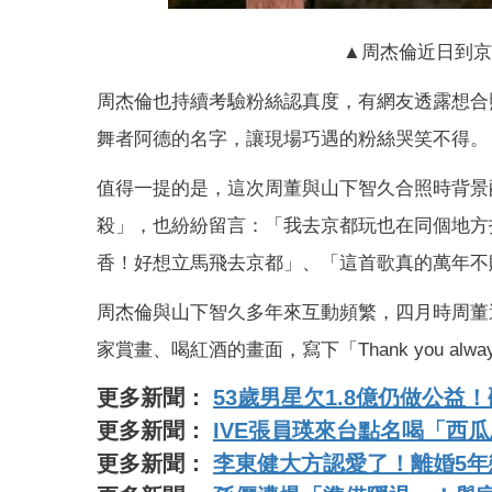
▲周杰倫近日到京都
周杰倫也持續考驗粉絲認真度，有網友透露想合
舞者阿德的名字，讓現場巧遇的粉絲哭笑不得。
值得一提的是，這次周董與山下智久合照時背景
殺」，也紛紛留言：「我去京都玩也在同個地方
香！好想立馬飛去京都」、「這首歌真的萬年不
周杰倫與山下智久多年來互動頻繁，四月時周董
家賞畫、喝紅酒的畫面，寫下「Thank you alwa
更多新聞：
53歲男星欠1.8億仍做公
更多新聞：
IVE張員瑛來台點名喝「西
更多新聞：
李東健大方認愛了！離婚5年