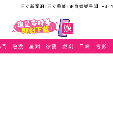
三立新聞網
三立藝能
追蹤娛樂星聞
FB
熱門
熱搜
星聞
綜藝
戲劇
日韓
電影