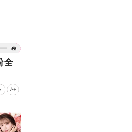
粉全
A
A+