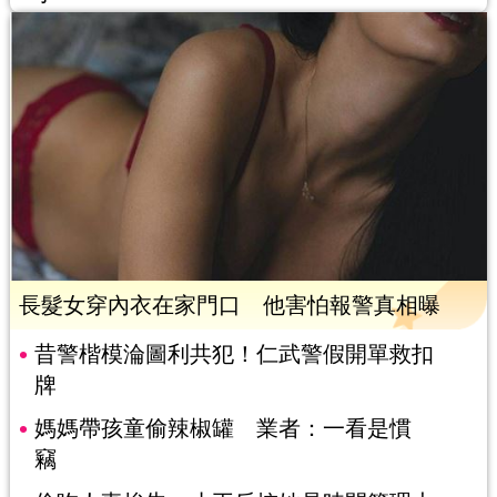
長髮女穿內衣在家門口 他害怕報警真相曝
昔警楷模淪圖利共犯！仁武警假開單救扣
牌
媽媽帶孩童偷辣椒罐 業者：一看是慣
竊