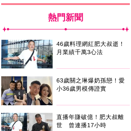
熱門新聞
46歲料理網紅肥大叔逝！
月業績千萬3心法
63歲關之琳爆奶孫戀！愛
小36歲男模傳證實
直播年賺破億！肥大叔離
世 曾連播17小時