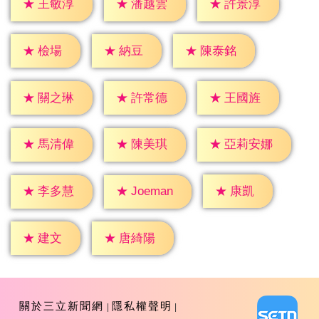
★
王敏淳
★
潘越雲
★
許景淳
★
檢場
★
納豆
★
陳泰銘
★
關之琳
★
許常德
★
王國旌
★
馬清偉
★
陳美琪
★
亞莉安娜
★
康凱
★
李多慧
★
Joeman
★
建文
★
唐綺陽
關於三立新聞網
隱私權聲明