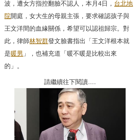
波，遭女方指控翻臉不認人，本月4日，
台北地
院
開庭，女大生的母親主張，要求確認孩子與
王文洋間的血緣關係，希望可以認祖歸宗。對
此，律師
林智群
發文臉書指出「王文洋根本就
是
暖男
」，也補充道「暖不暖是比較出來
的」。
請繼續往下閱讀….