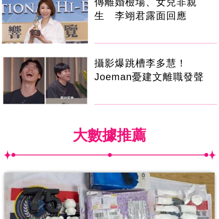
傳離婚檢場、女兒非親
生 李翊君露面回應
攝影爆跳槽李多慧！
Joeman憂建文離職發聲
大數據推薦