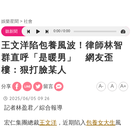
娛樂星聞
社會
0:00
0:00
聽新聞
王文洋陷包養風波！律師林智
群直呼「是暖男」 網友歪
樓：狠打臉某人
A-
A
A+
分享
留言
2025/06/05 09:26
記者林盈君／綜合報導
宏仁集團總裁
王文洋
，近期陷入
包養女大生
風