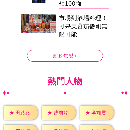
袖100強
市場到酒場料理！
可果美蕃茄醬創無
限可能
更多焦點+
熱門人物
★
田路路
★
曹雨婷
★
李翊君