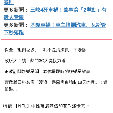
審理
更多新聞：
三峽4死車禍！肇事翁「2舉動」有
殺人意圖
更多新聞：
基隆車禍！車主撞爛汽車、瓦斯管
下秒落跑
保全「拒倒垃圾」：我不是清潔員！下場慘
改版大回饋 熱門3C大獎接力送
追蹤訂閱娛樂星聞 給你最即時的娛樂星鮮事
蕭敬騰日料名店「渡邉」遇惡房東強制18天內搬走！逼
留裝...
特價 【NFL】中性落肩隊伍印花T-淺卡其
PR