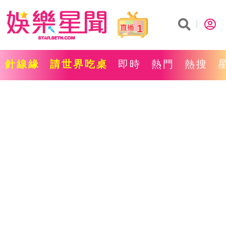
1
針線緣
請世界吃桌
即時
熱門
熱搜