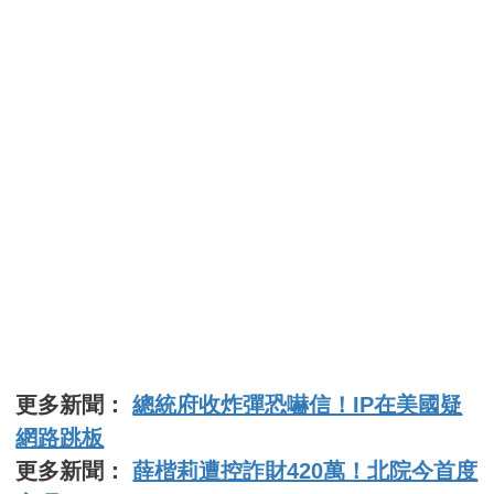
更多新聞：
總統府收炸彈恐嚇信！IP在美國疑
網路跳板
更多新聞：
薛楷莉遭控詐財420萬！北院今首度