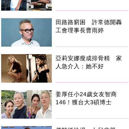
田路路窮困 許常德開轟
工會理事長曹雨婷
亞莉安娜瘦成排骨精 家
人急介入：她不好
姜厚任小24歲女友智商
146！獲台大3碩博士