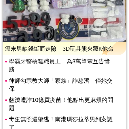
癌末男缺錢鋌而走險 3D玩具熊夾藏K他命
學霸牙醫槓離職員工 為3萬筆電互告慘
勝
律師勾宗教大師「家族」詐慈濟 僅她交
保
慈濟遭詐10億買疫苗！他點出更麻煩的問
題
毒駕無照還肇逃！南港瑪莎拉蒂男到案認
了