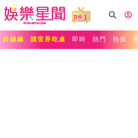
1
針線緣
請世界吃桌
即時
熱門
熱搜