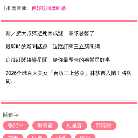
推薦圖輯
何妤玟回應離婚
新／肥大叔猝逝死因成謎 團隊發聲了
最即時的新聞話題 追蹤訂閱三立新聞網
追蹤訂閱娛樂星聞 給你最即時的娛樂星鮮事
2026全球百大美女「台版三上悠亞」林莎首入圍！將與
周...
關鍵字
張紀中
樊馨蔓
杜星霖
爺孫戀