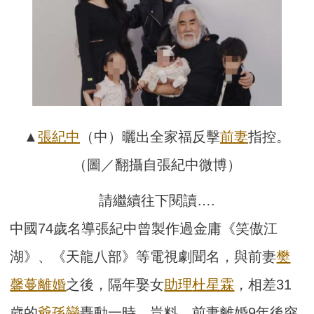
▲
張紀中
（中）曬出全家福反擊
前妻
指控。
（圖／翻攝自張紀中微博）
請繼續往下閱讀….
中國74歲名導張紀中曾製作過金庸《笑傲江
湖》、《天龍八部》等電視劇聞名，與前妻
樊
馨蔓
離婚
之後，隔年娶女
助理
杜星霖
，相差31
歲的
爺孫戀
轟動一時。豈料，前妻離婚9年後突