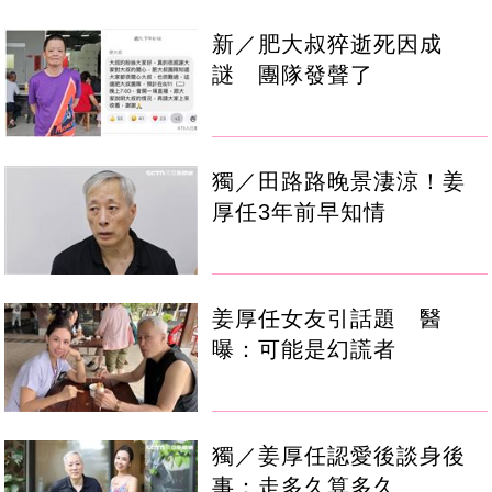
新／肥大叔猝逝死因成
謎 團隊發聲了
獨／田路路晚景淒涼！姜
厚任3年前早知情
姜厚任女友引話題 醫
曝：可能是幻謊者
獨／姜厚任認愛後談身後
事：走多久算多久