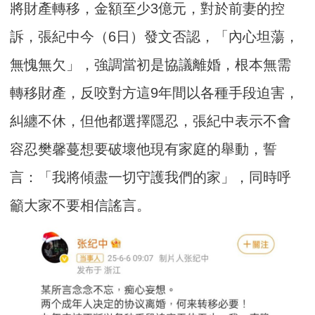
將財產轉移，金額至少3億元，對於前妻的控
訴，張紀中今（6日）發文否認，「內心坦蕩，
無愧無欠」，強調當初是協議離婚，根本無需
轉移財產，反咬對方這9年間以各種手段迫害，
糾纏不休，但他都選擇隱忍，張紀中表示不會
容忍樊馨蔓想要破壞他現有家庭的舉動，誓
言：「我將傾盡一切守護我們的家」，同時呼
籲大家不要相信謠言。