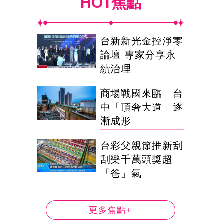
HOT焦點
台新新光金控淨零
論壇 專家分享永
續治理
商場戰國來臨 台
中「頂奢大道」逐
漸成形
台彩父親節推新刮
刮樂千萬頭獎超
「爸」氣
更多焦點+