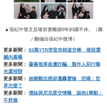
▲張紀中發文反嗆前妻離婚9年糾纏不休。（圖
／翻攝自張紀中微博）
更多新聞：
83萬YTR突宣布頻道交棒 接班震
撼內幕曝
更多新聞：
薔薔推單曲遭詐騙 製作人惡行曝
光還狡辯
更多新聞：
她樂觀抗癌卻遭轟賣慘 悲嘆：世
界怎麼了
更多新聞：
儒妹與尼克星交情曝 認他1舉動：
不舒服