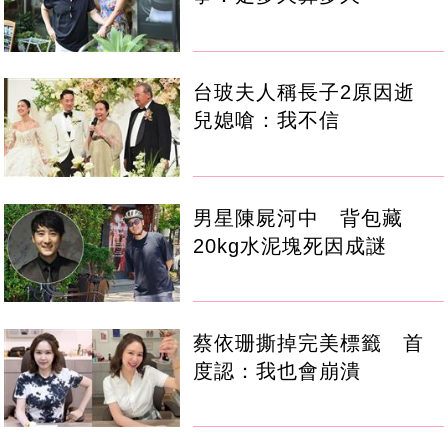
台玻夫人稱長子2原因逝
兒媳嗆：我不信
男星陳屍河中 背包藏
20kg水泥塊死因成謎
蔡依珊撕掉完美標籤 首
度認：我也會崩潰