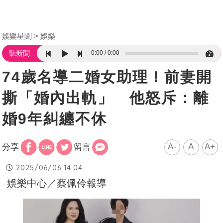
娛樂星聞
娛樂
0:00
0:00
聽新聞
74歲名導二婚女助理！前妻開
撕「婚內出軌」 他怒斥：離
婚9年糾纏不休
A-
A
A+
分享
留言
2025/06/06 14:04
娛樂中心／蔡佩伶報導