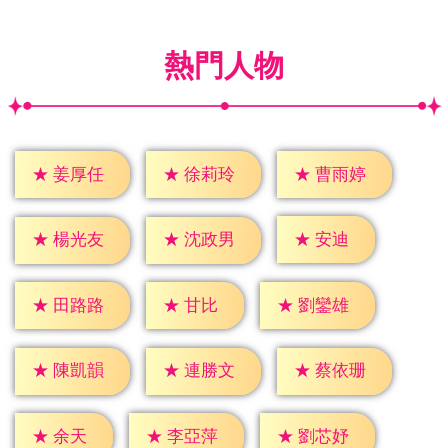
熱門人物
★
姜厚任
★
徐莉玲
★
曹雨婷
★
安迪
★
楊光友
★
沈政男
★
甘比
★
田路路
★
劉鑾雄
★
陳凱韻
★
連勝文
★
蔡依珊
★
余天
★
李亞萍
★
劉芯妤