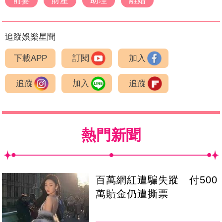
前妻
財產
助理
離婚
追蹤娛樂星聞
下載APP
訂閱
加入
追蹤
加入
追蹤
熱門新聞
百萬網紅遭騙失蹤 付500
萬贖金仍遭撕票