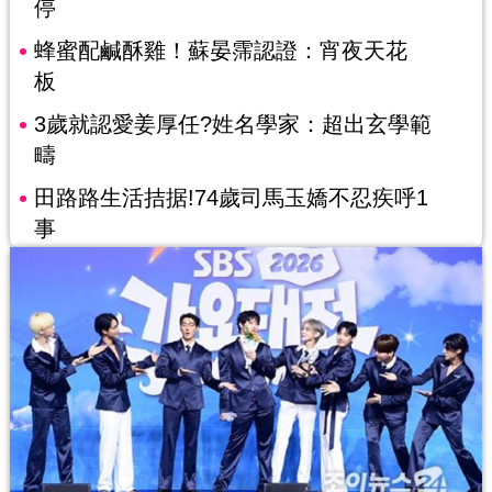
停
蜂蜜配鹹酥雞！蘇晏霈認證：宵夜天花
板
3歲就認愛姜厚任?姓名學家：超出玄學範
疇
田路路生活拮据!74歲司馬玉嬌不忍疾呼1
事