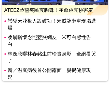
ATEEZ藍毯突跳震胸舞！崔傘跳完秒害羞
戀愛天花板人設破功！宋威龍翻車現場遭
爆
凌晨曬懷念照惹哭網友 米可白感性告
白
林逸欣曬林春銘生前珍貴身影 全網看哭
了
新／温嵐病後首公開露面 親揭健康現
況