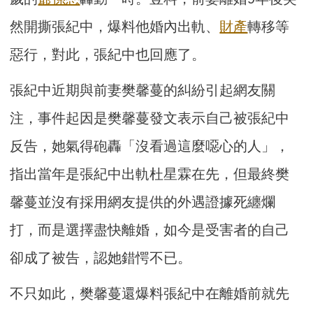
然開撕張紀中，爆料他婚內出軌、
財產
轉移等
惡行，對此，張紀中也回應了。
張紀中近期與前妻樊馨蔓的糾紛引起網友關
注，事件起因是樊馨蔓發文表示自己被張紀中
反告，她氣得砲轟「沒看過這麼噁心的人」，
指出當年是張紀中出軌杜星霖在先，但最終樊
馨蔓並沒有採用網友提供的外遇證據死纏爛
打，而是選擇盡快離婚，如今是受害者的自己
卻成了被告，認她錯愕不已。
不只如此，樊馨蔓還爆料張紀中在離婚前就先