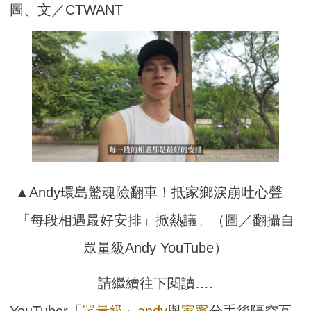
圖、文／CTWANT
▲Andy環島驚魂險翻車！抵家鄉淚崩吐心聲　
「每段相遇最好安排」掀熱議。（圖／翻攝自
眾量級Andy YouTube）
請繼續往下閱讀….
YouTuber「
眾量級
」
andy
與
家寧
分手後隔空互