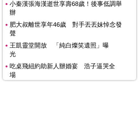
小秦漢張海漢逝世享壽68歲！後事低調舉
辦
肥大叔離世享年46歲 對手丟丟妹悼念發
聲
王凱靈堂開放 「純白燦笑遺照」曝
光
吃桌飛紐約助新人辦婚宴 浩子逼哭全
場