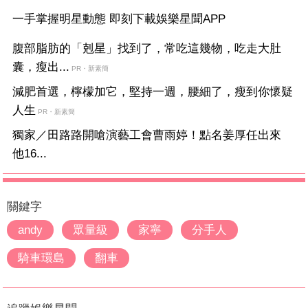
一手掌握明星動態 即刻下載娛樂星聞APP
腹部脂肪的「剋星」找到了，常吃這幾物，吃走大肚
囊，瘦出...
PR・新素簡
減肥首選，檸檬加它，堅持一週，腰細了，瘦到你懷疑
人生
PR・新素簡
獨家／田路路開嗆演藝工會曹雨婷！點名姜厚任出來
他16...
關鍵字
andy
眾量級
家寧
分手人
騎車環島
翻車