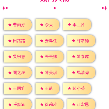
★
余天
★
曹雨婷
★
李亞萍
★
田路路
★
姜厚任
★
許常德
★
吳宗憲
★
丟丟妹
★
陳泰銘
★
關之琳
★
陳美琪
★
馬清偉
★
王凱
★
王國旌
★
陸小芬
★
張韶涵
★
徐莉玲
★
江宏恩