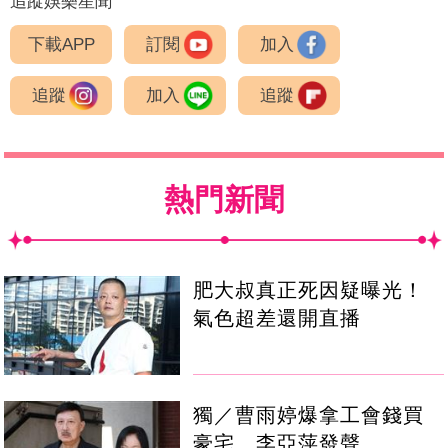
追蹤娛樂星聞
下載APP
訂閱
加入
追蹤
加入
追蹤
熱門新聞
肥大叔真正死因疑曝光！
氣色超差還開直播
獨／曹雨婷爆拿工會錢買
豪宅 李亞萍發聲