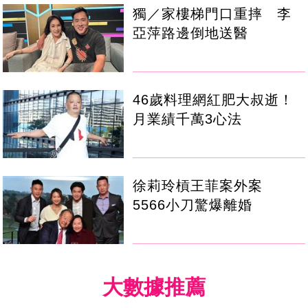
獨／家樓梯門口重摔 李
亞萍路邊倒地送醫
46歲料理網紅肥大叔逝！
月業績千萬3心法
徐莉玲槓王菲案外案
5566小刀驚爆離婚
大數據推薦