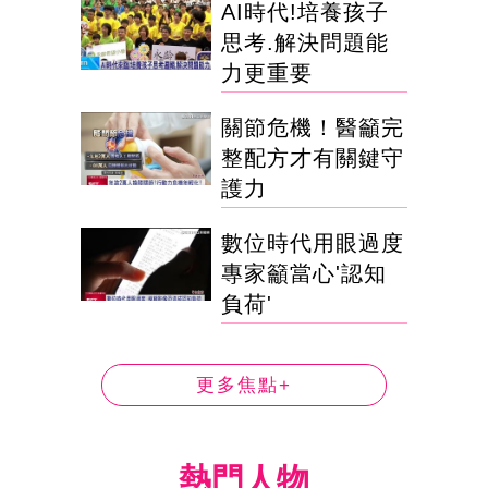
AI時代!培養孩子
思考.解決問題能
力更重要
關節危機！醫籲完
整配方才有關鍵守
護力
數位時代用眼過度
專家籲當心'認知
負荷'
更多焦點+
熱門人物