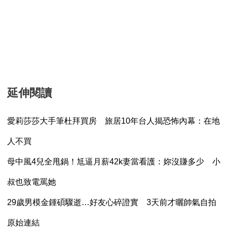
延伸閱讀
愛莉莎莎大手筆杜拜買房 旅居10年台人揭恐怖內幕：在地
人不買
母中風4兒全甩鍋！尪逼月薪42k妻當看護：妳沒賺多少 小
叔也致電罵她
29歲男模金鍾碩驟逝…好友心碎證實 3天前才曬帥氣自拍
原始連結