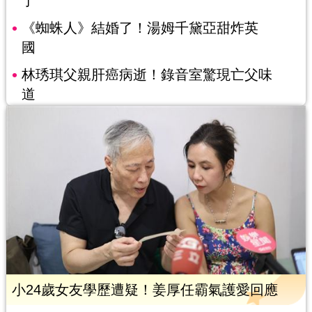
了
《蜘蛛人》結婚了！湯姆千黛亞甜炸英
國
林琇琪父親肝癌病逝！錄音室驚現亡父味
道
小24歲女友學歷遭疑！姜厚任霸氣護愛回應