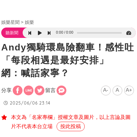
娛樂星聞
娛樂
0:00
0:00
聽新聞
Andy獨騎環島險翻車！感性吐
「每段相遇是最好安排」
網：喊話家寧？
A-
A
A+
分享
留言
2025/06/06 23:14
本文為「名家專欄」授權文章及圖片，以上言論及圖
片不代表本台立場
按此投稿