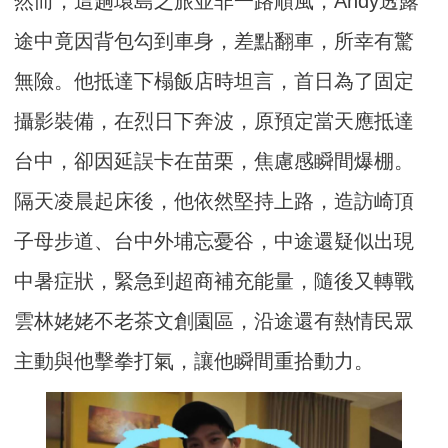
然而，這趟環島之旅並非一路順風，Andy透露
途中竟因背包勾到車身，差點翻車，所幸有驚
無險。他抵達下榻飯店時坦言，首日為了固定
攝影裝備，在烈日下奔波，原預定當天應抵達
台中，卻因延誤卡在苗栗，焦慮感瞬間爆棚。
隔天凌晨起床後，他依然堅持上路，造訪崎頂
子母步道、台中外埔忘憂谷，中途還疑似出現
中暑症狀，緊急到超商補充能量，隨後又轉戰
雲林姥姥不老茶文創園區，沿途還有熱情民眾
主動與他擊拳打氣，讓他瞬間重拾動力。