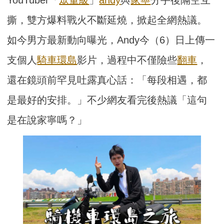
撕，雙方爆料戰火不斷延燒，掀起全網熱議。
如今男方最新動向曝光，Andy今（6）日上傳一
支個人
騎車環島
影片，過程中不僅險些
翻車
，
還在鏡頭前罕見吐露真心話：「每段相遇，都
是最好的安排。」不少網友看完後熱議「這句
是在說家寧嗎？」