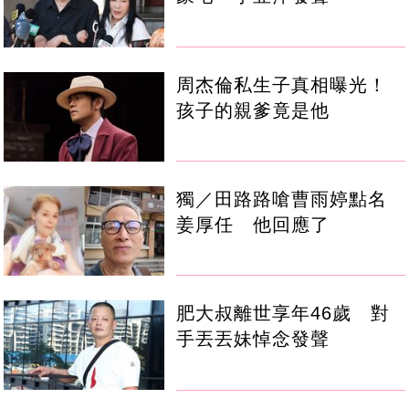
周杰倫私生子真相曝光！
孩子的親爹竟是他
獨／田路路嗆曹雨婷點名
姜厚任 他回應了
肥大叔離世享年46歲 對
手丟丟妹悼念發聲