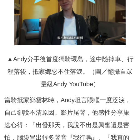
▲Andy分手後首度獨騎環島，途中險摔車、行
程落後，抵家鄉忍不住落淚。（圖／翻攝自眾
量級Andy YouTube）
當騎抵家鄉雲林時，Andy坦言眼眶一度泛淚，
自己卻說不清原因。影片尾聲，他感性分享旅
途心得：「出發那天，我說不出是興奮還是害
怕，腦袋冒出很多聲音『我行嗎』、『我真的