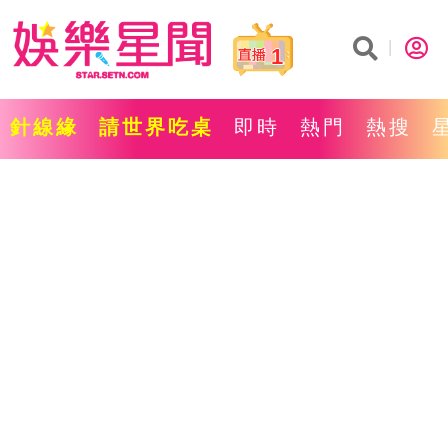
1
針線緣
請世界吃桌
即時
熱門
熱搜