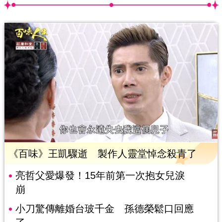
《百味》王凱驟逝 製作人靈堂悼念殺青了
亮哲父愛爆發！15年前第一次抱女兒淚
崩
小刀驚傳離婚台玻千金 孫德榮鬆口回應