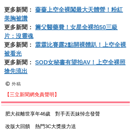
更多新聞：
薔薔上空全裸闖最大天體營！粉紅
美胸被讚
更多新聞：
籌父醫藥費！女星全裸拍50三級
片：沒靈魂
更多新聞：
霖霖比賽露2點開裸體趴！上空全裸
被看光
更多新聞：
SOD女秘書有望拍AV！上空全裸照
搶先流出
外稿
【三立新聞網免責聲明】
肥大叔離世享年46歲 對手丟丟妹悼念發聲
改版大回饋 熱門3C大獎接力送