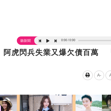
0:00
0:00
聽新聞
！阿虎閃兵失業又爆欠債百萬 
A-