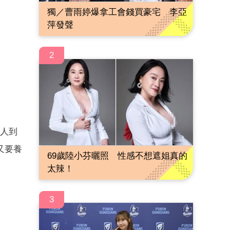
獨／曹雨婷爆拿工會錢買豪宅 李亞
萍發聲
2
9人到
又要養
69歲陸小芬曬照 性感不想遮姐真的
太辣！
3