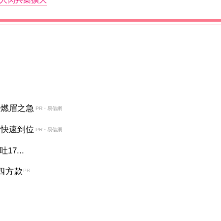
決燃眉之急
PR・易借網
金快速到位
PR・易借網
7...
四方款
PR