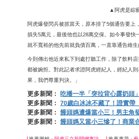
▲阿虎是綜
阿虎爆發閃兵被抓當天，原本排了5個通告要上
損失5萬元，最後他也以28萬交保。如今事發快
就不寬裕的他先前就負債百萬，一直靠通告維生
今則傳出他近來私下到處打聽工作，除了飲料店
都被婉拒。對此記者求證阿虎經紀人，經紀人則
果，我們尊重判決。」
更多新聞：
吃播一半「突拉背心露奶頭
更多新聞：
70歲白冰冰不藏了！證實帶
更多新聞：
饅頭媽遭爆當小三！男主角發
更多新聞：
饅頭媽又當小三慘了！商業
推薦圖輯
阿虎三立新聞網專訪
推薦專題
藝