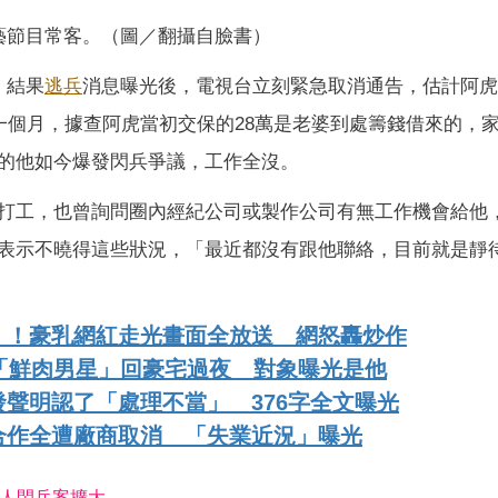
藝節目常客。（圖／翻攝自臉書）
，結果
逃兵
消息曝光後，電視台立刻緊急取消通告，估計阿虎
一個月，據查阿虎當初交保的28萬是老婆到處籌錢借來的，
的他如今爆發閃兵爭議，工作全沒。
打工，也曾詢問圈內經紀公司或製作公司有無工作機會給他
表示不曉得這些狀況，「最近都沒有跟他聯絡，目前就是靜
」！豪乳網紅走光畫面全放送 網怒轟炒作
「鮮肉男星」回豪宅過夜 對象曝光是他
聲明認了「處理不當」 376字全文曝光
合作全遭廠商取消 「失業近況」曝光
人閃兵案擴大