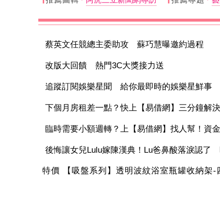
蔡英文任競總主委助攻 蘇巧慧曝邀約過程
改版大回饋 熱門3C大獎接力送
追蹤訂閱娛樂星聞 給你最即時的娛樂星鮮事
下個月房租差一點？快上【易借網】三分鐘解
臨時需要小額週轉？上【易借網】找人幫！資
後悔讓女兒Lulu嫁陳漢典！Lu爸鼻酸落淚認了 吐1
特價 【吸盤系列】透明波紋浴室瓶罐收納架-