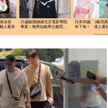
連身泳裝
21歲歐陽娣娣北京電影學院
日本20歲「J級寫
男藝人看呆
畢業！嗨秀仙氣學士服照
布下海！ 達人看好
成劉亦菲、楊冪學妹
界10年：極品
Recommend