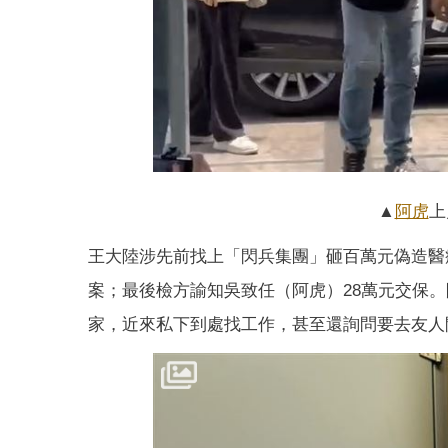
▲
阿虎
上
王大陸涉先前找上「閃兵集團」砸百萬元偽造醫
案；最後檢方諭知吳致任（阿虎）28萬元交保
家，近來私下到處找工作，甚至還詢問要去友人