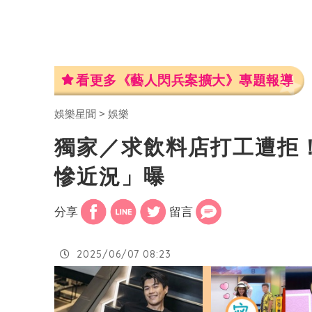
看更多《藝人閃兵案擴大》專題報導
娛樂星聞
娛樂
獨家／求飲料店打工遭拒
慘近況」曝
分享
留言
2025/06/07 08:23