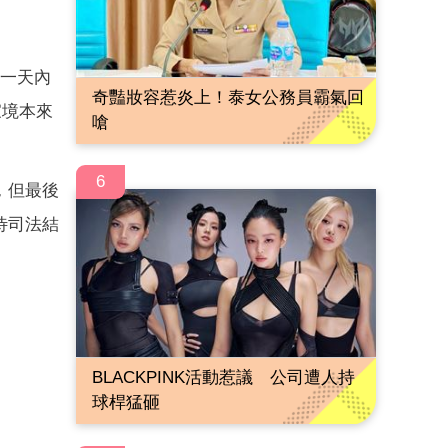
一天內
奇豔妝容惹炎上！泰女公務員霸氣回
家境本來
嗆
6
，但最後
待司法結
BLACKPINK活動惹議 公司遭人持
球桿猛砸