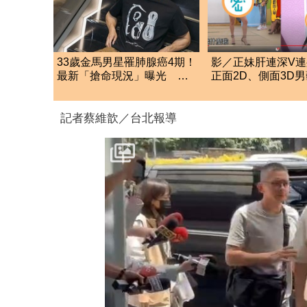
33歲金馬男星罹肺腺癌4期！
影／正妹肝連深V
最新「搶命現況」曝光 父
正面2D、側面3D
淚崩：為何不是我
記者蔡維歆／台北報導