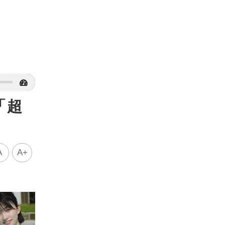
「超
A
A+