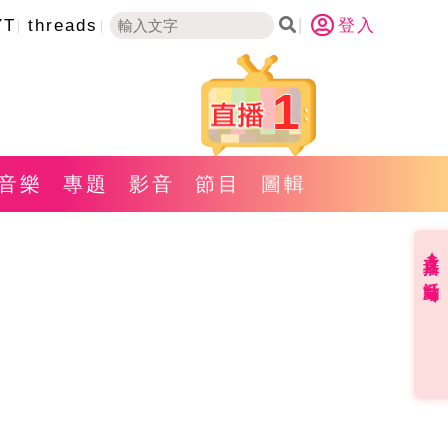
YT
threads
登入
1
音樂
專題
影音
節目
圖輯
直播✦活動