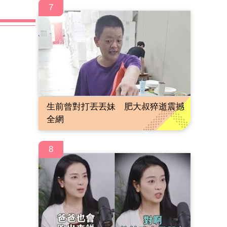
7
生前曾對打丟丟妹 肥大叔猝逝震撼
全網
8