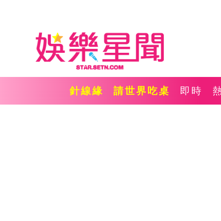
針線緣
請世界吃桌
即時